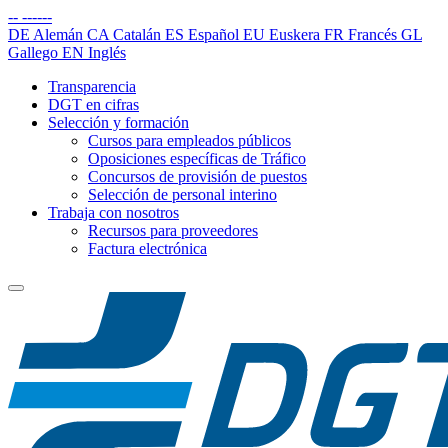
--
------
DE
Alemán
CA
Catalán
ES
Español
EU
Euskera
FR
Francés
GL
Gallego
EN
Inglés
Transparencia
DGT en cifras
Selección y formación
Cursos para empleados públicos
Oposiciones específicas de Tráfico
Concursos de provisión de puestos
Selección de personal interino
Trabaja con nosotros
Recursos para proveedores
Factura electrónica