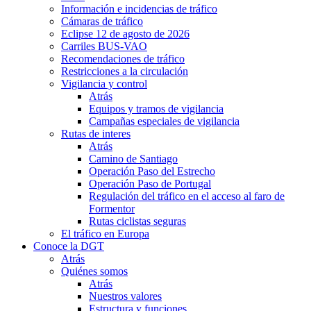
Información e incidencias de tráfico
Cámaras de tráfico
Eclipse 12 de agosto de 2026
Carriles BUS-VAO
Recomendaciones de tráfico
Restricciones a la circulación
Vigilancia y control
Atrás
Equipos y tramos de vigilancia
Campañas especiales de vigilancia
Rutas de interes
Atrás
Camino de Santiago
Operación Paso del Estrecho
Operación Paso de Portugal
Regulación del tráfico en el acceso al faro de
Formentor
Rutas ciclistas seguras
El tráfico en Europa
Conoce la DGT
Atrás
Quiénes somos
Atrás
Nuestros valores
Estructura y funciones