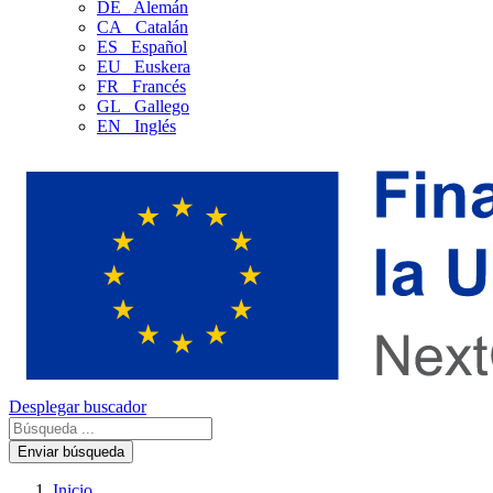
DE
Alemán
CA
Catalán
ES
Español
EU
Euskera
FR
Francés
GL
Gallego
EN
Inglés
Desplegar buscador
Enviar búsqueda
Inicio