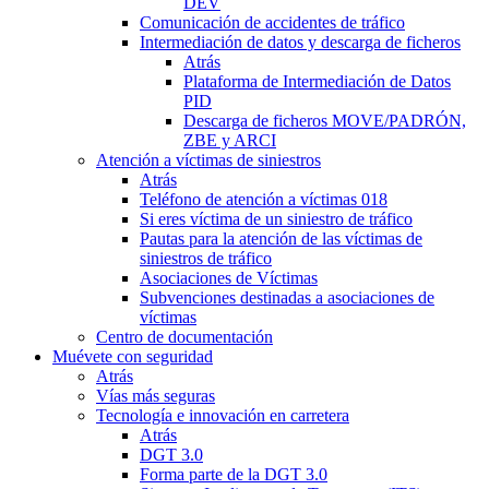
DEV
Comunicación de accidentes de tráfico
Intermediación de datos y descarga de ficheros
Atrás
Plataforma de Intermediación de Datos
PID
Descarga de ficheros MOVE/PADRÓN,
ZBE y ARCI
Atención a víctimas de siniestros
Atrás
Teléfono de atención a víctimas 018
Si eres víctima de un siniestro de tráfico
Pautas para la atención de las víctimas de
siniestros de tráfico
Asociaciones de Víctimas
Subvenciones destinadas a asociaciones de
víctimas
Centro de documentación
Muévete con seguridad
Atrás
Vías más seguras
Tecnología e innovación en carretera
Atrás
DGT 3.0
Forma parte de la DGT 3.0