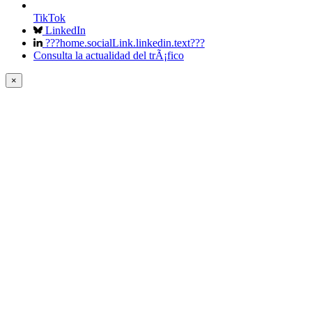
TikTok
LinkedIn
???home.socialLink.linkedin.text???
Consulta la actualidad del trÃ¡fico
×