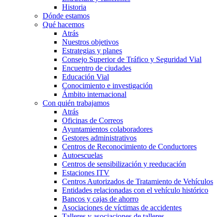
Historia
Dónde estamos
Qué hacemos
Atrás
Nuestros objetivos
Estrategias y planes
Consejo Superior de Tráfico y Seguridad Vial
Encuentro de ciudades
Educación Vial
Conocimiento e investigación
Ámbito internacional
Con quién trabajamos
Atrás
Oficinas de Correos
Ayuntamientos colaboradores
Gestores administrativos
Centros de Reconocimiento de Conductores
Autoescuelas
Centros de sensibilización y reeducación
Estaciones ITV
Centros Autorizados de Tratamiento de Vehículos
Entidades relacionadas con el vehículo histórico
Bancos y cajas de ahorro
Asociaciones de víctimas de accidentes
Talleres y asociaciones de talleres