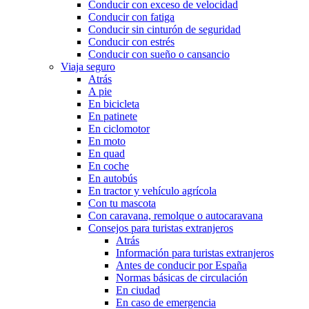
Conducir con exceso de velocidad
Conducir con fatiga
Conducir sin cinturón de seguridad
Conducir con estrés
Conducir con sueño o cansancio
Viaja seguro
Atrás
A pie
En bicicleta
En patinete
En ciclomotor
En moto
En quad
En coche
En autobús
En tractor y vehículo agrícola
Con tu mascota
Con caravana, remolque o autocaravana
Consejos para turistas extranjeros
Atrás
Información para turistas extranjeros
Antes de conducir por España
Normas básicas de circulación
En ciudad
En caso de emergencia