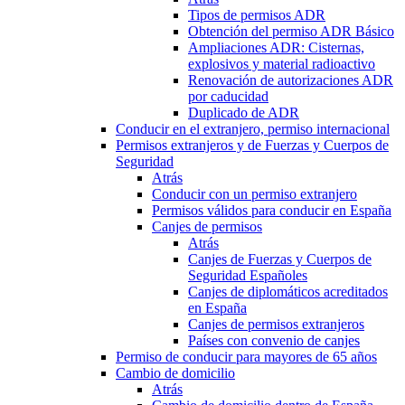
Tipos de permisos ADR
Obtención del permiso ADR Básico
Ampliaciones ADR: Cisternas,
explosivos y material radioactivo
Renovación de autorizaciones ADR
por caducidad
Duplicado de ADR
Conducir en el extranjero, permiso internacional
Permisos extranjeros y de Fuerzas y Cuerpos de
Seguridad
Atrás
Conducir con un permiso extranjero
Permisos válidos para conducir en España
Canjes de permisos
Atrás
Canjes de Fuerzas y Cuerpos de
Seguridad Españoles
Canjes de diplomáticos acreditados
en España
Canjes de permisos extranjeros
Países con convenio de canjes
Permiso de conducir para mayores de 65 años
Cambio de domicilio
Atrás