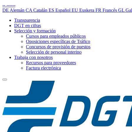
--
------
DE
Alemán
CA
Catalán
ES
Español
EU
Euskera
FR
Francés
GL
Gal
Transparencia
DGT en cifras
Selección y formación
Cursos para empleados públicos
Oposiciones específicas de Tráfico
Concursos de provisión de puestos
Selección de personal interino
Trabaja con nosotros
Recursos para proveedores
Factura electrónica