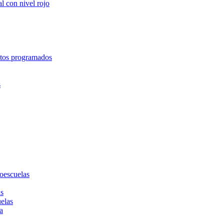
l con nivel rojo
entos programados
s
toescuelas
as
uelas
a