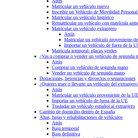
Atrás
Matricular un vehículo nuevo
Inscribir un Vehículo de Movilidad Person
Matricular un vehículo histórico
Rematricular un vehículo con matrícula anti
Matricular un vehículo extranjero
Atrás
Matricular un vehículo proveniente d
Importar un vehículo de fuera de la 
Matricula temporal: placas verdes
¿Vas a comprar o vender un vehículo de segunda
Atrás
Comprar un vehículo de segunda mano
Vender un vehículo de segunda mano
Donaciones, herencias y divorcios o separaciones
¿Quieres traer o llevarte un vehículo del extranjero
Atrás
Matricular un vehículo proveniente de la U
Importar un vehículo de fuera de la UE
Trasladar un vehículo español al extranjero
Cambio de domicilio dentro de España
Altas, bajas y rehabilitaciones de vehículos
Atrás
Baja temporal
Baja definitiva