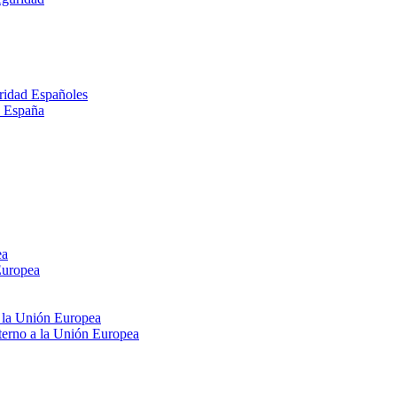
ridad Españoles
n España
ea
Europea
e la Unión Europea
xterno a la Unión Europea