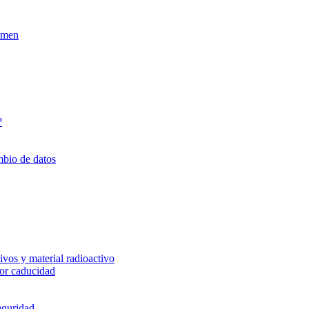
xamen
?
mbio de datos
vos y material radioactivo
or caducidad
eguridad