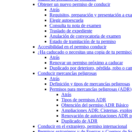
Obtener un nuevo permiso de conducir
Atrás
Requisitos, preparación y presentación a e
Elegir autoescuela
Consulta tu nota de examen
Traslado de expediente
Anulación de convocatoria de examen
Estado de tramitación de tu permiso
Accesibilidad en el permiso conducir
¿Ha caducado o necesitas una copia de tu permiso
Atrás
Renovar un permiso próximo a caducar
Duplicado por deterioro, pérdida, robo o ca
Conducir mercancías peligrosas
Atrás
Definición y tipos de mercancías peligrosas
Permisos para mercancías peligrosas (ADR)
Atrás
Tipos de permisos ADR
Obtención del permiso ADR Básico
Ampliaciones ADR: Cisternas, explosi
Renovación de autorizaciones ADR p
Duplicado de ADR
Conducir en el extranjero, permiso internacional
Permisos extranjeros y de Fuerzas y Cuerpos de S