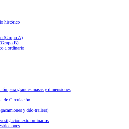
lo histórico
ico (Grupo A)
 (Grupo B)
co a ordinario
ción para grandes masas y dimensiones
a de Circulación
gacamiones y dúo-trailers)
vestigación extraordinarios
estricciones