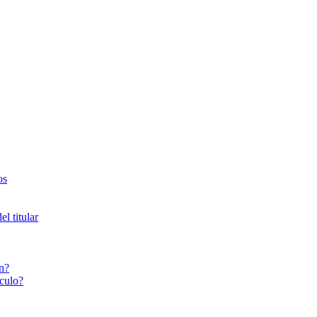
os
l titular
n?
culo?