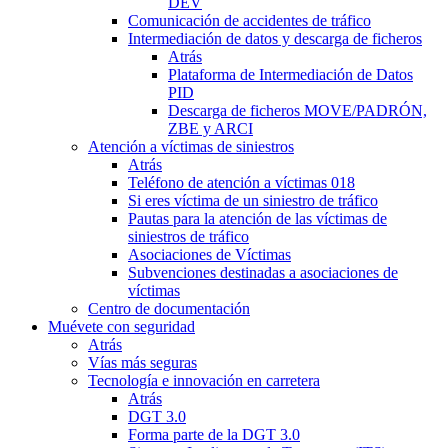
DEV
Comunicación de accidentes de tráfico
Intermediación de datos y descarga de ficheros
Atrás
Plataforma de Intermediación de Datos
PID
Descarga de ficheros MOVE/PADRÓN,
ZBE y ARCI
Atención a víctimas de siniestros
Atrás
Teléfono de atención a víctimas 018
Si eres víctima de un siniestro de tráfico
Pautas para la atención de las víctimas de
siniestros de tráfico
Asociaciones de Víctimas
Subvenciones destinadas a asociaciones de
víctimas
Centro de documentación
Muévete con seguridad
Atrás
Vías más seguras
Tecnología e innovación en carretera
Atrás
DGT 3.0
Forma parte de la DGT 3.0