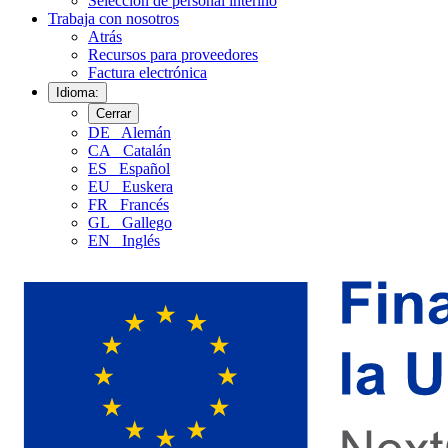
Selección de personal interino
Trabaja con nosotros
Atrás
Recursos para proveedores
Factura electrónica
Idioma:
Cerrar
DE
Alemán
CA
Catalán
ES
Español
EU
Euskera
FR
Francés
GL
Gallego
EN
Inglés