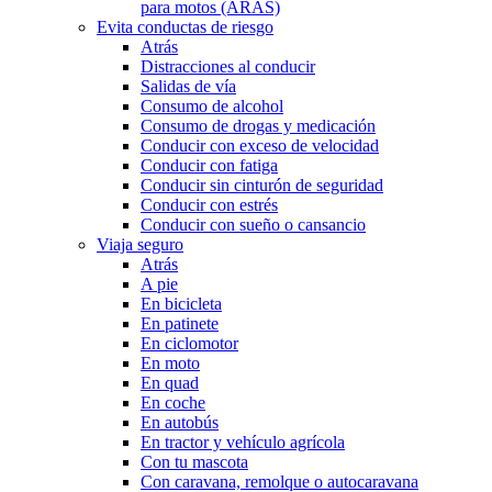
para motos (ARAS)
Evita conductas de riesgo
Atrás
Distracciones al conducir
Salidas de vía
Consumo de alcohol
Consumo de drogas y medicación
Conducir con exceso de velocidad
Conducir con fatiga
Conducir sin cinturón de seguridad
Conducir con estrés
Conducir con sueño o cansancio
Viaja seguro
Atrás
A pie
En bicicleta
En patinete
En ciclomotor
En moto
En quad
En coche
En autobús
En tractor y vehículo agrícola
Con tu mascota
Con caravana, remolque o autocaravana