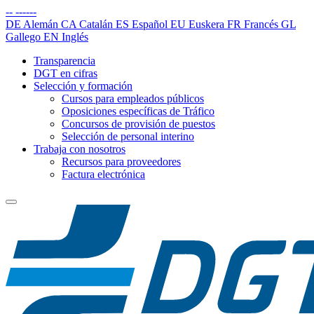
--
------
DE
Alemán
CA
Catalán
ES
Español
EU
Euskera
FR
Francés
GL
Gallego
EN
Inglés
Transparencia
DGT en cifras
Selección y formación
Cursos para empleados públicos
Oposiciones específicas de Tráfico
Concursos de provisión de puestos
Selección de personal interino
Trabaja con nosotros
Recursos para proveedores
Factura electrónica