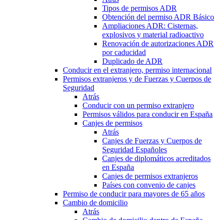
Tipos de permisos ADR
Obtención del permiso ADR Básico
Ampliaciones ADR: Cisternas,
explosivos y material radioactivo
Renovación de autorizaciones ADR
por caducidad
Duplicado de ADR
Conducir en el extranjero, permiso internacional
Permisos extranjeros y de Fuerzas y Cuerpos de
Seguridad
Atrás
Conducir con un permiso extranjero
Permisos válidos para conducir en España
Canjes de permisos
Atrás
Canjes de Fuerzas y Cuerpos de
Seguridad Españoles
Canjes de diplomáticos acreditados
en España
Canjes de permisos extranjeros
Países con convenio de canjes
Permiso de conducir para mayores de 65 años
Cambio de domicilio
Atrás