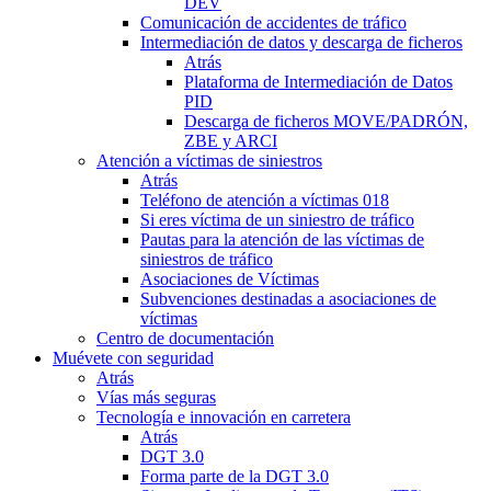
DEV
Comunicación de accidentes de tráfico
Intermediación de datos y descarga de ficheros
Atrás
Plataforma de Intermediación de Datos
PID
Descarga de ficheros MOVE/PADRÓN,
ZBE y ARCI
Atención a víctimas de siniestros
Atrás
Teléfono de atención a víctimas 018
Si eres víctima de un siniestro de tráfico
Pautas para la atención de las víctimas de
siniestros de tráfico
Asociaciones de Víctimas
Subvenciones destinadas a asociaciones de
víctimas
Centro de documentación
Muévete con seguridad
Atrás
Vías más seguras
Tecnología e innovación en carretera
Atrás
DGT 3.0
Forma parte de la DGT 3.0