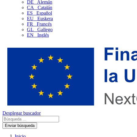
DE
Alemán
CA
Catalán
ES
Español
EU
Euskera
FR
Francés
GL
Gallego
EN
Inglés
Desplegar buscador
Enviar búsqueda
Inicio