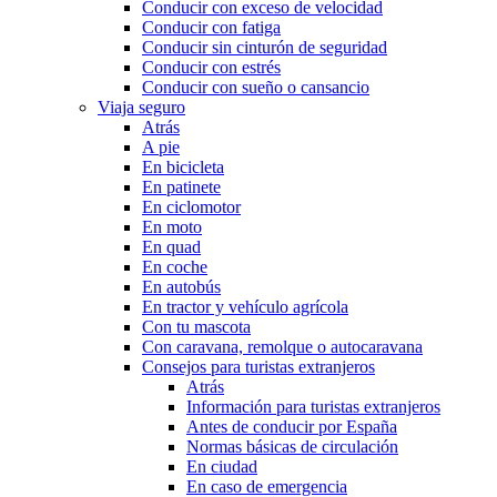
Conducir con exceso de velocidad
Conducir con fatiga
Conducir sin cinturón de seguridad
Conducir con estrés
Conducir con sueño o cansancio
Viaja seguro
Atrás
A pie
En bicicleta
En patinete
En ciclomotor
En moto
En quad
En coche
En autobús
En tractor y vehículo agrícola
Con tu mascota
Con caravana, remolque o autocaravana
Consejos para turistas extranjeros
Atrás
Información para turistas extranjeros
Antes de conducir por España
Normas básicas de circulación
En ciudad
En caso de emergencia