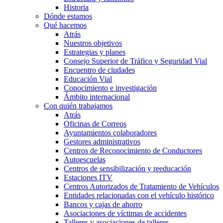
Historia
Dónde estamos
Qué hacemos
Atrás
Nuestros objetivos
Estrategias y planes
Consejo Superior de Tráfico y Seguridad Vial
Encuentro de ciudades
Educación Vial
Conocimiento e investigación
Ámbito internacional
Con quién trabajamos
Atrás
Oficinas de Correos
Ayuntamientos colaboradores
Gestores administrativos
Centros de Reconocimiento de Conductores
Autoescuelas
Centros de sensibilización y reeducación
Estaciones ITV
Centros Autorizados de Tratamiento de Vehículos
Entidades relacionadas con el vehículo histórico
Bancos y cajas de ahorro
Asociaciones de víctimas de accidentes
Talleres y asociaciones de talleres