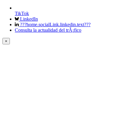
TikTok
LinkedIn
???home.socialLink.linkedin.text???
Consulta la actualidad del trÃ¡fico
×