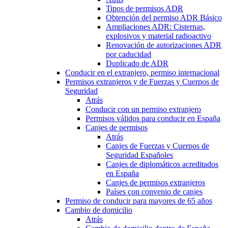
Tipos de permisos ADR
Obtención del permiso ADR Básico
Ampliaciones ADR: Cisternas,
explosivos y material radioactivo
Renovación de autorizaciones ADR
por caducidad
Duplicado de ADR
Conducir en el extranjero, permiso internacional
Permisos extranjeros y de Fuerzas y Cuerpos de
Seguridad
Atrás
Conducir con un permiso extranjero
Permisos válidos para conducir en España
Canjes de permisos
Atrás
Canjes de Fuerzas y Cuerpos de
Seguridad Españoles
Canjes de diplomáticos acreditados
en España
Canjes de permisos extranjeros
Países con convenio de canjes
Permiso de conducir para mayores de 65 años
Cambio de domicilio
Atrás