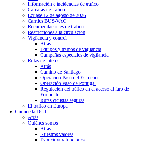
Información e incidencias de tráfico
Cámaras de tráfico
Eclipse 12 de agosto de 2026
Carriles BUS-VAO
Recomendaciones de tráfico
Restricciones a la circulación
Vigilancia y control
Atrás
Equipos y tramos de vigilancia
Campañas especiales de vigilancia
Rutas de interes
Atrás
Camino de Santiago
Operación Paso del Estrecho
Operación Paso de Portugal
Regulación del tráfico en el acceso al faro de
Formentor
Rutas ciclistas seguras
El tráfico en Europa
Conoce la DGT
Atrás
Quiénes somos
Atrás
Nuestros valores
Estructura y funciones