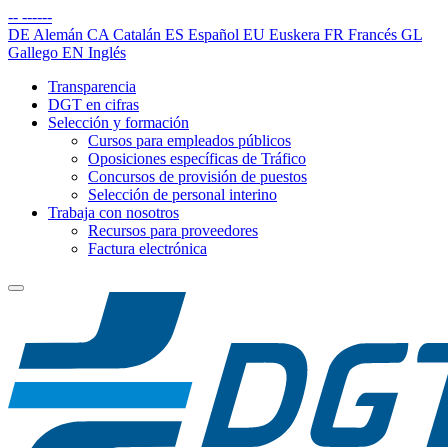
--
------
DE
Alemán
CA
Catalán
ES
Español
EU
Euskera
FR
Francés
GL
Gallego
EN
Inglés
Transparencia
DGT en cifras
Selección y formación
Cursos para empleados públicos
Oposiciones específicas de Tráfico
Concursos de provisión de puestos
Selección de personal interino
Trabaja con nosotros
Recursos para proveedores
Factura electrónica