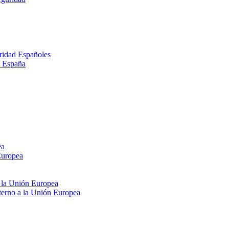
ridad Españoles
n España
ea
Europea
e la Unión Europea
xterno a la Unión Europea