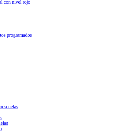
l con nivel rojo
entos programados
s
toescuelas
as
uelas
a