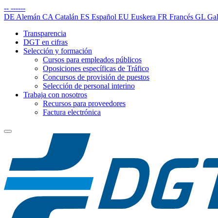
--
------
DE
Alemán
CA
Catalán
ES
Español
EU
Euskera
FR
Francés
GL
Gal
Transparencia
DGT en cifras
Selección y formación
Cursos para empleados públicos
Oposiciones específicas de Tráfico
Concursos de provisión de puestos
Selección de personal interino
Trabaja con nosotros
Recursos para proveedores
Factura electrónica