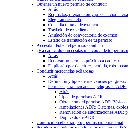
Obtener un nuevo permiso de conducir
Atrás
Requisitos, preparación y presentación a e
Elegir autoescuela
Consulta tu nota de examen
Traslado de expediente
Anulación de convocatoria de examen
Estado de tramitación de tu permiso
Accesibilidad en el permiso conducir
¿Ha caducado o necesitas una copia de tu permiso
Atrás
Renovar un permiso próximo a caducar
Duplicado por deterioro, pérdida, robo o ca
Conducir mercancías peligrosas
Atrás
Definición y tipos de mercancías peligrosas
Permisos para mercancías peligrosas (ADR)
Atrás
Tipos de permisos ADR
Obtención del permiso ADR Básico
Ampliaciones ADR: Cisternas, explosi
Renovación de autorizaciones ADR p
Duplicado de ADR
Conducir en el extranjero, permiso internacional
Permisos extranjeros y de Fuerzas y Cuerpos de S