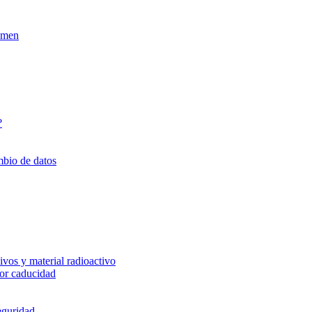
xamen
?
mbio de datos
vos y material radioactivo
or caducidad
eguridad