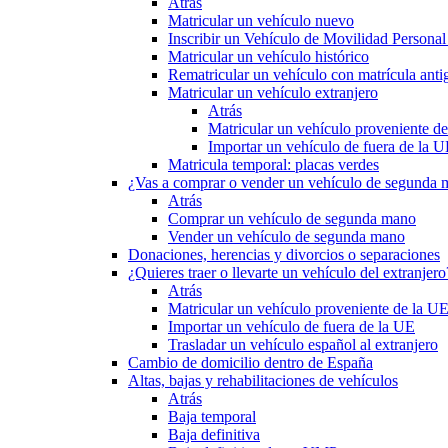
Atrás
Matricular un vehículo nuevo
Inscribir un Vehículo de Movilidad Person
Matricular un vehículo histórico
Rematricular un vehículo con matrícula anti
Matricular un vehículo extranjero
Atrás
Matricular un vehículo proveniente d
Importar un vehículo de fuera de la 
Matricula temporal: placas verdes
¿Vas a comprar o vender un vehículo de segunda
Atrás
Comprar un vehículo de segunda mano
Vender un vehículo de segunda mano
Donaciones, herencias y divorcios o separaciones
¿Quieres traer o llevarte un vehículo del extranjero
Atrás
Matricular un vehículo proveniente de la U
Importar un vehículo de fuera de la UE
Trasladar un vehículo español al extranjero
Cambio de domicilio dentro de España
Altas, bajas y rehabilitaciones de vehículos
Atrás
Baja temporal
Baja definitiva