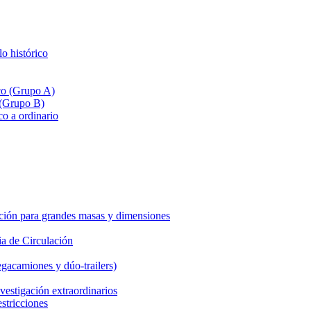
lo histórico
ico (Grupo A)
 (Grupo B)
co a ordinario
ción para grandes masas y dimensiones
a de Circulación
gacamiones y dúo-trailers)
vestigación extraordinarios
estricciones