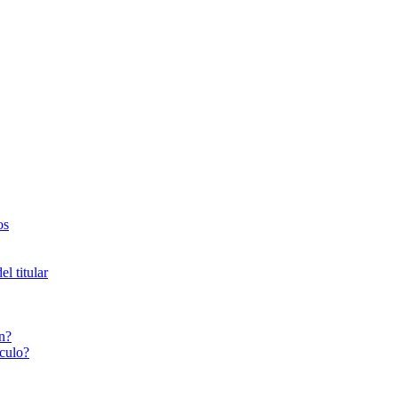
os
l titular
n?
culo?