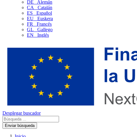
DE
Alemán
CA
Catalán
ES
Español
EU
Euskera
FR
Francés
GL
Gallego
EN
Inglés
Desplegar buscador
Enviar búsqueda
Inicio