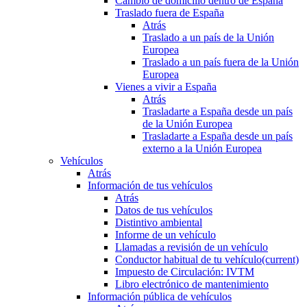
Cambio de domicilio dentro de España
Traslado fuera de España
Atrás
Traslado a un país de la Unión
Europea
Traslado a un país fuera de la Unión
Europea
Vienes a vivir a España
Atrás
Trasladarte a España desde un país
de la Unión Europea
Trasladarte a España desde un país
externo a la Unión Europea
Vehículos
Atrás
Información de tus vehículos
Atrás
Datos de tus vehículos
Distintivo ambiental
Informe de un vehículo
Llamadas a revisión de un vehículo
Conductor habitual de tu vehículo
(current)
Impuesto de Circulación: IVTM
Libro electrónico de mantenimiento
Información pública de vehículos