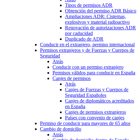
Tipos de permisos ADR
Obtención del permiso ADR Básico
Ampliaciones ADR: Cisternas,
explosivos y material radioactivo
Renovación de autorizaciones ADR
por caducidad
Duplicado de ADR
Conducir en el extranjero, permiso internacional
Permisos extranjeros y de Fuerzas y Cuerpos de
Seguridad
Atrás
Conducir con un permiso extranjero
Permisos válidos para conducir en España
Canjes de permisos
Atrás
Canjes de Fuerzas y Cuerpos de
Seguridad Españoles
Canjes de diplomáticos acreditados
en España
Canjes de permisos extranjeros
Países con convenio de canjes
Permiso de conducir para mayores de 65 años
Cambio de domicilio
Atrás