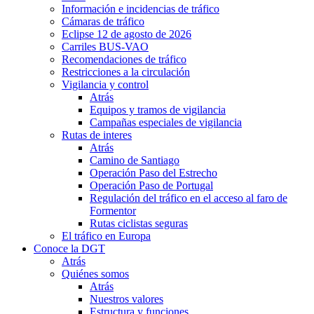
Información e incidencias de tráfico
Cámaras de tráfico
Eclipse 12 de agosto de 2026
Carriles BUS-VAO
Recomendaciones de tráfico
Restricciones a la circulación
Vigilancia y control
Atrás
Equipos y tramos de vigilancia
Campañas especiales de vigilancia
Rutas de interes
Atrás
Camino de Santiago
Operación Paso del Estrecho
Operación Paso de Portugal
Regulación del tráfico en el acceso al faro de
Formentor
Rutas ciclistas seguras
El tráfico en Europa
Conoce la DGT
Atrás
Quiénes somos
Atrás
Nuestros valores
Estructura y funciones