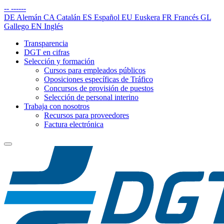
--
------
DE
Alemán
CA
Catalán
ES
Español
EU
Euskera
FR
Francés
GL
Gallego
EN
Inglés
Transparencia
DGT en cifras
Selección y formación
Cursos para empleados públicos
Oposiciones específicas de Tráfico
Concursos de provisión de puestos
Selección de personal interino
Trabaja con nosotros
Recursos para proveedores
Factura electrónica