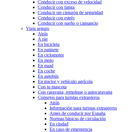
Conducir con exceso de velocidad
Conducir con fatiga
Conducir sin cinturón de seguridad
Conducir con estrés
Conducir con sueño o cansancio
Viaja seguro
Atrás
A pie
En bicicleta
En patinete
En ciclomotor
En moto
En quad
En coche
En autobús
En tractor y vehículo agrícola
Con tu mascota
Con caravana, remolque o autocaravana
Consejos para turistas extranjeros
Atrás
Información para turistas extranjeros
Antes de conducir por España
Normas básicas de circulación
En ciudad
En caso de emergencia