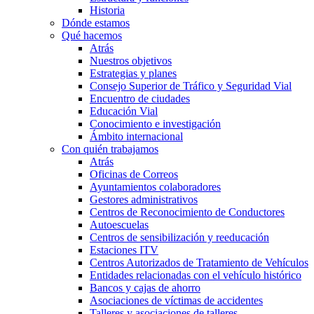
Historia
Dónde estamos
Qué hacemos
Atrás
Nuestros objetivos
Estrategias y planes
Consejo Superior de Tráfico y Seguridad Vial
Encuentro de ciudades
Educación Vial
Conocimiento e investigación
Ámbito internacional
Con quién trabajamos
Atrás
Oficinas de Correos
Ayuntamientos colaboradores
Gestores administrativos
Centros de Reconocimiento de Conductores
Autoescuelas
Centros de sensibilización y reeducación
Estaciones ITV
Centros Autorizados de Tratamiento de Vehículos
Entidades relacionadas con el vehículo histórico
Bancos y cajas de ahorro
Asociaciones de víctimas de accidentes
Talleres y asociaciones de talleres