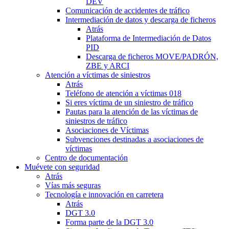
DEV
Comunicación de accidentes de tráfico
Intermediación de datos y descarga de ficheros
Atrás
Plataforma de Intermediación de Datos
PID
Descarga de ficheros MOVE/PADRÓN,
ZBE y ARCI
Atención a víctimas de siniestros
Atrás
Teléfono de atención a víctimas 018
Si eres víctima de un siniestro de tráfico
Pautas para la atención de las víctimas de
siniestros de tráfico
Asociaciones de Víctimas
Subvenciones destinadas a asociaciones de
víctimas
Centro de documentación
Muévete con seguridad
Atrás
Vías más seguras
Tecnología e innovación en carretera
Atrás
DGT 3.0
Forma parte de la DGT 3.0