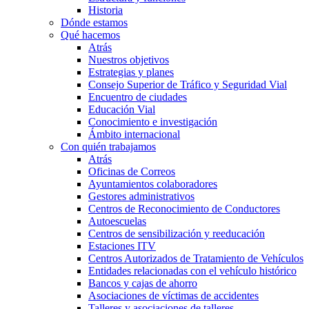
Historia
Dónde estamos
Qué hacemos
Atrás
Nuestros objetivos
Estrategias y planes
Consejo Superior de Tráfico y Seguridad Vial
Encuentro de ciudades
Educación Vial
Conocimiento e investigación
Ámbito internacional
Con quién trabajamos
Atrás
Oficinas de Correos
Ayuntamientos colaboradores
Gestores administrativos
Centros de Reconocimiento de Conductores
Autoescuelas
Centros de sensibilización y reeducación
Estaciones ITV
Centros Autorizados de Tratamiento de Vehículos
Entidades relacionadas con el vehículo histórico
Bancos y cajas de ahorro
Asociaciones de víctimas de accidentes
Talleres y asociaciones de talleres