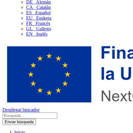
DE
Alemán
CA
Catalán
ES
Español
EU
Euskera
FR
Francés
GL
Gallego
EN
Inglés
Desplegar buscador
Enviar búsqueda
Inicio