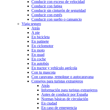
Conducir con exceso de velocidad
Conducir con fatiga
Conducir sin cinturón de seguridad
Conducir con estrés
Conducir con sueño o cansancio
Viaja seguro
Atrás
A pie
En bicicleta
En patinete
En ciclomotor
En moto
En quad
En coche
En autobús
En tractor y vehículo agrícola
Con tu mascota
Con caravana, remolque o autocaravana
Consejos para turistas extranjeros
Atrás
Información para turistas extranjeros
Antes de conducir por España
Normas básicas de circulación
En ciudad
En caso de emergencia