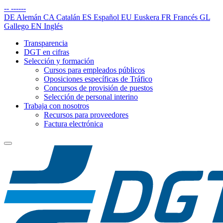
--
------
DE
Alemán
CA
Catalán
ES
Español
EU
Euskera
FR
Francés
GL
Gallego
EN
Inglés
Transparencia
DGT en cifras
Selección y formación
Cursos para empleados públicos
Oposiciones específicas de Tráfico
Concursos de provisión de puestos
Selección de personal interino
Trabaja con nosotros
Recursos para proveedores
Factura electrónica