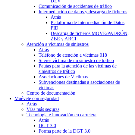
DEV
Comunicación de accidentes de tráfico
Intermediación de datos y descarga de ficheros
Atrás
Plataforma de Intermediación de Datos
PID
Descarga de ficheros MOVE/PADRÓN,
ZBE y ARCI
Atención a víctimas de siniestros
Atrás
Teléfono de atención a víctimas 018
Si eres víctima de un siniestro de tráfico
Pautas para la atención de las víctimas de
siniestros de tráfico
Asociaciones de Víctimas
Subvenciones destinadas a asociaciones de
víctimas
Centro de documentación
Muévete con seguridad
Atrás
Vías más seguras
Tecnología e innovación en carretera
Atrás
DGT 3.0
Forma parte de la DGT 3.0