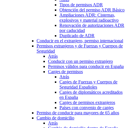
Tipos de permisos ADR
Obtención del permiso ADR Básico
Ampliaciones ADR: Cisternas,
explosivos y material radioactivo
Renovación de autorizaciones ADR
por caducidad
Duplicado de ADR
Conducir en el extranjero, permiso internacional
Permisos extranjeros y de Fuerzas y Cuerpos de
Seguridad
Atrás
Conducir con un permiso extranjero
Permisos válidos para conducir en España
Canjes de permisos
Atrás
Canjes de Fuerzas y Cuerpos de
Seguridad Españoles
Canjes de diplomáticos acreditados
en España
Canjes de permisos extranjeros
Países con convenio de canjes
Permiso de conducir para mayores de 65 años
Cambio de domicilio
Atrás