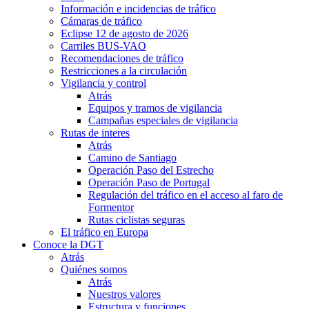
Información e incidencias de tráfico
Cámaras de tráfico
Eclipse 12 de agosto de 2026
Carriles BUS-VAO
Recomendaciones de tráfico
Restricciones a la circulación
Vigilancia y control
Atrás
Equipos y tramos de vigilancia
Campañas especiales de vigilancia
Rutas de interes
Atrás
Camino de Santiago
Operación Paso del Estrecho
Operación Paso de Portugal
Regulación del tráfico en el acceso al faro de
Formentor
Rutas ciclistas seguras
El tráfico en Europa
Conoce la DGT
Atrás
Quiénes somos
Atrás
Nuestros valores
Estructura y funciones