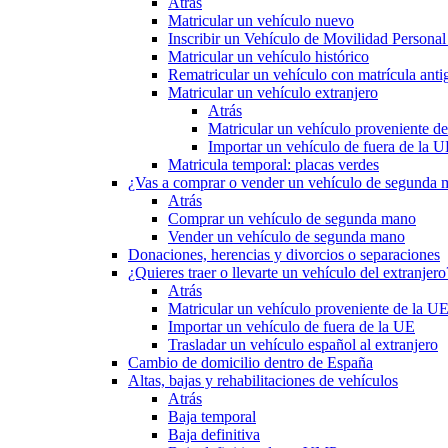
Atrás
Matricular un vehículo nuevo
Inscribir un Vehículo de Movilidad Person
Matricular un vehículo histórico
Rematricular un vehículo con matrícula anti
Matricular un vehículo extranjero
Atrás
Matricular un vehículo proveniente d
Importar un vehículo de fuera de la 
Matricula temporal: placas verdes
¿Vas a comprar o vender un vehículo de segunda
Atrás
Comprar un vehículo de segunda mano
Vender un vehículo de segunda mano
Donaciones, herencias y divorcios o separaciones
¿Quieres traer o llevarte un vehículo del extranjero
Atrás
Matricular un vehículo proveniente de la U
Importar un vehículo de fuera de la UE
Trasladar un vehículo español al extranjero
Cambio de domicilio dentro de España
Altas, bajas y rehabilitaciones de vehículos
Atrás
Baja temporal
Baja definitiva