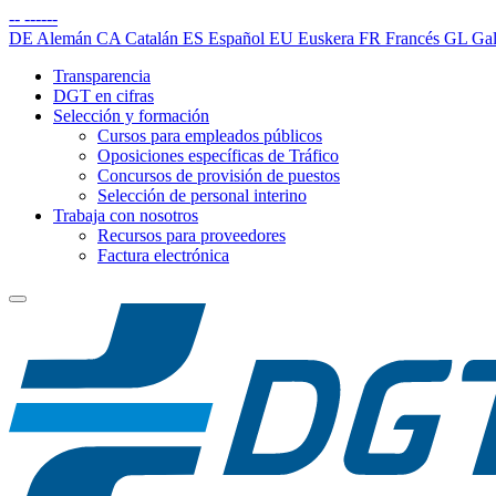
--
------
DE
Alemán
CA
Catalán
ES
Español
EU
Euskera
FR
Francés
GL
Gal
Transparencia
DGT en cifras
Selección y formación
Cursos para empleados públicos
Oposiciones específicas de Tráfico
Concursos de provisión de puestos
Selección de personal interino
Trabaja con nosotros
Recursos para proveedores
Factura electrónica