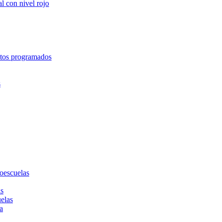
l con nivel rojo
entos programados
s
toescuelas
as
uelas
a