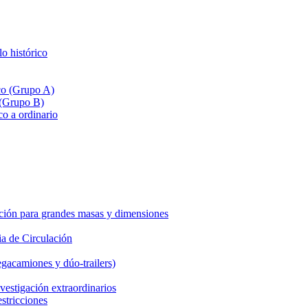
lo histórico
ico (Grupo A)
 (Grupo B)
co a ordinario
ción para grandes masas y dimensiones
a de Circulación
gacamiones y dúo-trailers)
vestigación extraordinarios
estricciones