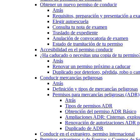
Obtener un nuevo permiso de conducir
Atrás
Requisitos, preparación y presentación a e
Elegir autoescuela
Consulta tu nota de examen
Traslado de expediente
Anulación de convocatoria de examen
Estado de tramitación de tu permiso
Accesibilidad en el permiso conducir
¿Ha caducado o necesitas una copia de tu permiso
Atrás
Renovar un permiso próximo a caducar
Duplicado por deterioro, pérdida, robo o ca
Conducir mercancías peligrosas
Atrás
Definición y tipos de mercancías peligrosas
Permisos para mercancías peligrosas (ADR)
Atrás
Tipos de permisos ADR
Obtención del permiso ADR Básico
Ampliaciones ADR: Cisternas, explosi
Renovación de autorizaciones ADR p
Duplicado de ADR
Conducir en el extranjero, permiso internacional
Permisos extranjeros y de Fuerzas y Cuerpos de S