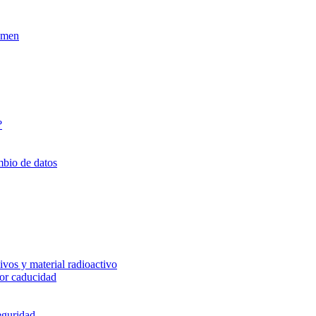
xamen
?
mbio de datos
vos y material radioactivo
or caducidad
eguridad