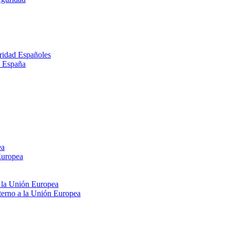
ridad Españoles
n España
ea
Europea
e la Unión Europea
xterno a la Unión Europea