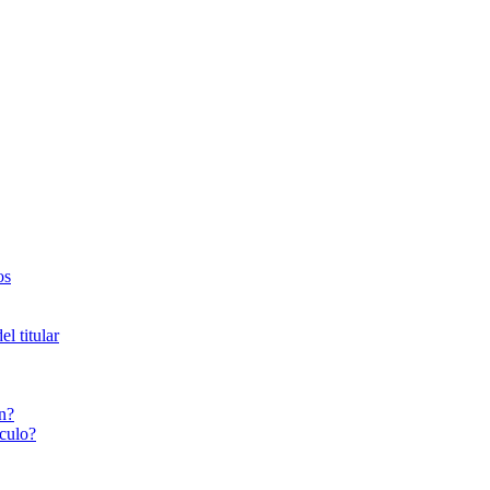
os
l titular
n?
culo?