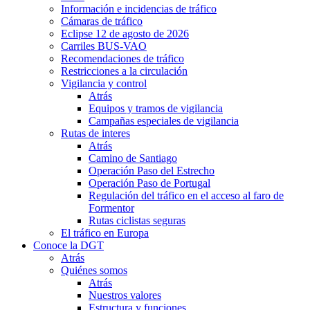
Información e incidencias de tráfico
Cámaras de tráfico
Eclipse 12 de agosto de 2026
Carriles BUS-VAO
Recomendaciones de tráfico
Restricciones a la circulación
Vigilancia y control
Atrás
Equipos y tramos de vigilancia
Campañas especiales de vigilancia
Rutas de interes
Atrás
Camino de Santiago
Operación Paso del Estrecho
Operación Paso de Portugal
Regulación del tráfico en el acceso al faro de
Formentor
Rutas ciclistas seguras
El tráfico en Europa
Conoce la DGT
Atrás
Quiénes somos
Atrás
Nuestros valores
Estructura y funciones