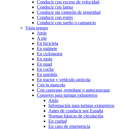
Conducir con exceso de velocidad
Conducir con fatiga
Conducir sin cinturón de seguridad
Conducir con estrés
Conducir con sueño o cansancio
Viaja seguro
Atrás
A pie
En bicicleta
En patinete
En ciclomotor
En moto
En quad
En coche
En autobús
En tractor y vehículo agrícola
Con tu mascota
Con caravana, remolque o autocaravana
Consejos para turistas extranjeros
Atrás
Información para turistas extranjeros
Antes de conducir por España
Normas básicas de circulación
En ciudad
En caso de emergencia