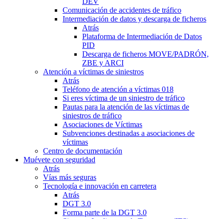
DEV
Comunicación de accidentes de tráfico
Intermediación de datos y descarga de ficheros
Atrás
Plataforma de Intermediación de Datos
PID
Descarga de ficheros MOVE/PADRÓN,
ZBE y ARCI
Atención a víctimas de siniestros
Atrás
Teléfono de atención a víctimas 018
Si eres víctima de un siniestro de tráfico
Pautas para la atención de las víctimas de
siniestros de tráfico
Asociaciones de Víctimas
Subvenciones destinadas a asociaciones de
víctimas
Centro de documentación
Muévete con seguridad
Atrás
Vías más seguras
Tecnología e innovación en carretera
Atrás
DGT 3.0
Forma parte de la DGT 3.0