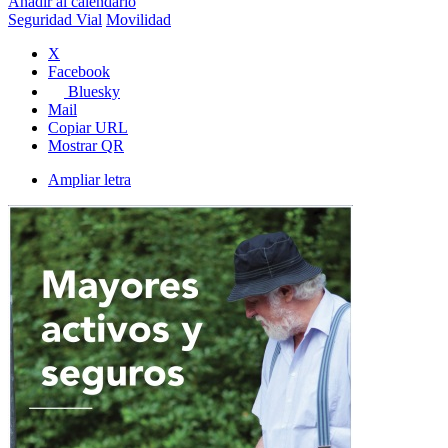
Añadir al calendario
Seguridad Vial
Movilidad
X
Facebook
Bluesky
Mail
Copiar URL
Mostrar QR
Ampliar letra