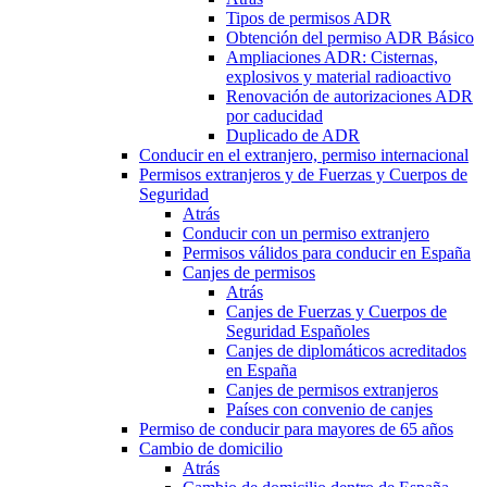
Tipos de permisos ADR
Obtención del permiso ADR Básico
Ampliaciones ADR: Cisternas,
explosivos y material radioactivo
Renovación de autorizaciones ADR
por caducidad
Duplicado de ADR
Conducir en el extranjero, permiso internacional
Permisos extranjeros y de Fuerzas y Cuerpos de
Seguridad
Atrás
Conducir con un permiso extranjero
Permisos válidos para conducir en España
Canjes de permisos
Atrás
Canjes de Fuerzas y Cuerpos de
Seguridad Españoles
Canjes de diplomáticos acreditados
en España
Canjes de permisos extranjeros
Países con convenio de canjes
Permiso de conducir para mayores de 65 años
Cambio de domicilio
Atrás