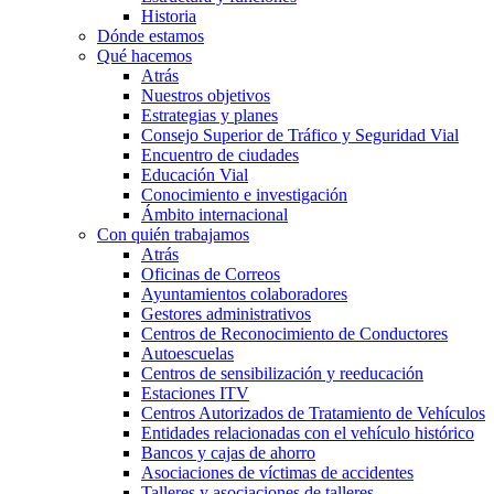
Historia
Dónde estamos
Qué hacemos
Atrás
Nuestros objetivos
Estrategias y planes
Consejo Superior de Tráfico y Seguridad Vial
Encuentro de ciudades
Educación Vial
Conocimiento e investigación
Ámbito internacional
Con quién trabajamos
Atrás
Oficinas de Correos
Ayuntamientos colaboradores
Gestores administrativos
Centros de Reconocimiento de Conductores
Autoescuelas
Centros de sensibilización y reeducación
Estaciones ITV
Centros Autorizados de Tratamiento de Vehículos
Entidades relacionadas con el vehículo histórico
Bancos y cajas de ahorro
Asociaciones de víctimas de accidentes
Talleres y asociaciones de talleres