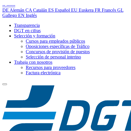
--
------
DE
Alemán
CA
Catalán
ES
Español
EU
Euskera
FR
Francés
GL
Gallego
EN
Inglés
Transparencia
DGT en cifras
Selección y formación
Cursos para empleados públicos
Oposiciones específicas de Tráfico
Concursos de provisión de puestos
Selección de personal interino
Trabaja con nosotros
Recursos para proveedores
Factura electrónica