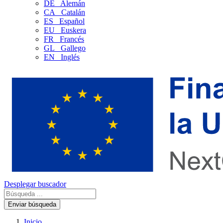
DE
Alemán
CA
Catalán
ES
Español
EU
Euskera
FR
Francés
GL
Gallego
EN
Inglés
Desplegar buscador
Enviar búsqueda
Inicio