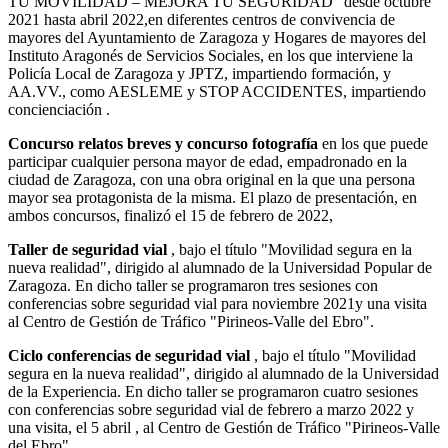
TU MOVILIDAD – MEJORA TU SEGURIDAD"
desde octubre
2021 hasta abril 2022,en diferentes centros de convivencia de
mayores del Ayuntamiento de Zaragoza y Hogares de mayores del
Instituto Aragonés de Servicios Sociales, en los que interviene la
Policía Local de Zaragoza y JPTZ, impartiendo formación, y
AA.VV., como AESLEME y STOP ACCIDENTES, impartiendo
concienciación .
Concurso relatos breves y concurso fotografía
en los que puede
participar cualquier persona mayor de edad, empadronado en la
ciudad de Zaragoza, con una obra original en la que una persona
mayor sea protagonista de la misma. El plazo de presentación, en
ambos concursos, finalizó el 15 de febrero de 2022,
Taller de seguridad vial
, bajo el título "Movilidad segura en la
nueva realidad", dirigido al alumnado de la Universidad Popular de
Zaragoza. En dicho taller se programaron tres sesiones con
conferencias sobre seguridad vial para noviembre 2021y una visita
al Centro de Gestión de Tráfico "Pirineos-Valle del Ebro".
Ciclo conferencias de seguridad vial
, bajo el título "Movilidad
segura en la nueva realidad", dirigido al alumnado de la Universidad
de la Experiencia. En dicho taller se programaron cuatro sesiones
con conferencias sobre seguridad vial de febrero a marzo 2022 y
una visita, el 5 abril , al Centro de Gestión de Tráfico "Pirineos-Valle
del Ebro".