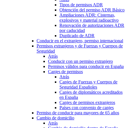
Tipos de permisos ADR
Obtención del permiso ADR Básico
Ampliaciones ADR: Cisternas,
explosivos y material radioactivo
Renovación de autorizaciones ADR
por caducidad
Duplicado de ADR
Conducir en el extranjero, permiso internacional
Permisos extranjeros y de Fuerzas y Cuerpos de
Seguridad
Atrás
Conducir con un permiso extranjero
Permisos válidos para conducir en España
Canjes de permisos
Atrás
Canjes de Fuerzas y Cuerpos de
Seguridad Españoles
Canjes de diplomáticos acreditados
en España
Canjes de permisos extranjeros
Países con convenio de canjes
Permiso de conducir para mayores de 65 años
Cambio de domicilio
Atrás