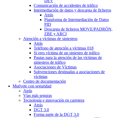
DEV
Comunicación de accidentes de tráfico
Intermediación de datos y descarga de ficheros
Atrás
Plataforma de Intermediación de Datos
PID
Descarga de ficheros MOVE/PADRÓN,
ZBE y ARCI
Atención a víctimas de siniestros
Atrás
Teléfono de atención a víctimas 018
Si eres víctima de un siniestro de tráfico
Pautas para la atención de las víctimas de
siniestros de tráfico
Asociaciones de Víctimas
Subvenciones destinadas a asociaciones de
víctimas
Centro de documentación
Muévete con seguridad
Atrás
Vías más seguras
Tecnología e innovación en carretera
Atrás
DGT 3.0
Forma parte de la DGT 3.0