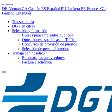
--
------
DE
Alemán
CA
Catalán
ES
Español
EU
Euskera
FR
Francés
GL
Gallego
EN
Inglés
Transparencia
DGT en cifras
Selección y formación
Cursos para empleados públicos
Oposiciones específicas de Tráfico
Concursos de provisión de puestos
Selección de personal interino
Trabaja con nosotros
Recursos para proveedores
Factura electrónica