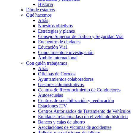
Historia
Dónde estamos
Qué hacemos
Atrás
Nuestros objetivos
Estrategias y planes
Consejo Superior de Tráfico y Seguridad Vial
Encuentro de ciudades
Educación Vial
Conocimiento e investigación
Ámbito internacional
Con quién trabajamos
Atrás
Oficinas de Correos
Ayuntamientos colaboradores
Gestores administrativos
Centros de Reconocimiento de Conductores
Autoescuelas
Centros de sensibilización y reeducación
Estaciones ITV
Centros Autorizados de Tratamiento de Vehículos
Entidades relacionadas con el vehículo histórico
Bancos y cajas de ahorro
Asociaciones de víctimas de accidentes
Talleres y asociaciones de talleres