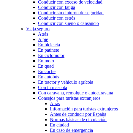
Conducir con exceso de velocidad
Conducir con fatiga
Conducir sin cinturón de seguridad
Conducir con estrés
Conducir con sueño o cansancio
Viaja seguro
Atrás
A pie
En bicicleta
En patinete
En ciclomotor
En moto
En quad
En coche
En autobús
En tractor y vehículo agrícola
Con tu mascota
Con caravana, remolque o autocaravana
Consejos para turistas extranjeros
Atrás
Información para turistas extranjeros
Antes de conducir por España
Normas básicas de circulación
En ciudad
En caso de emergencia