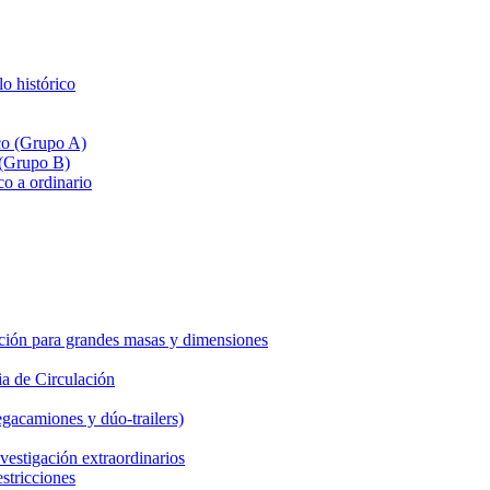
lo histórico
ico (Grupo A)
 (Grupo B)
co a ordinario
ción para grandes masas y dimensiones
a de Circulación
gacamiones y dúo-trailers)
vestigación extraordinarios
estricciones