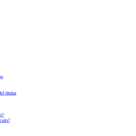
os
l titular
n?
culo?