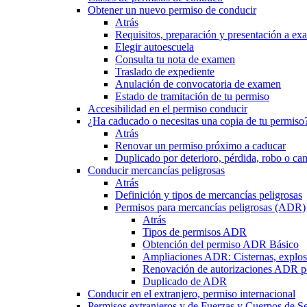
Obtener un nuevo permiso de conducir
Atrás
Requisitos, preparación y presentación a e
Elegir autoescuela
Consulta tu nota de examen
Traslado de expediente
Anulación de convocatoria de examen
Estado de tramitación de tu permiso
Accesibilidad en el permiso conducir
¿Ha caducado o necesitas una copia de tu permiso
Atrás
Renovar un permiso próximo a caducar
Duplicado por deterioro, pérdida, robo o ca
Conducir mercancías peligrosas
Atrás
Definición y tipos de mercancías peligrosas
Permisos para mercancías peligrosas (ADR)
Atrás
Tipos de permisos ADR
Obtención del permiso ADR Básico
Ampliaciones ADR: Cisternas, explosi
Renovación de autorizaciones ADR p
Duplicado de ADR
Conducir en el extranjero, permiso internacional
Permisos extranjeros y de Fuerzas y Cuerpos de S