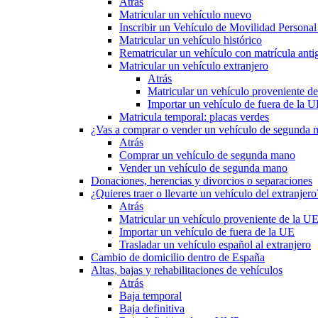
Atrás
Matricular un vehículo nuevo
Inscribir un Vehículo de Movilidad Person
Matricular un vehículo histórico
Rematricular un vehículo con matrícula anti
Matricular un vehículo extranjero
Atrás
Matricular un vehículo proveniente d
Importar un vehículo de fuera de la 
Matricula temporal: placas verdes
¿Vas a comprar o vender un vehículo de segunda
Atrás
Comprar un vehículo de segunda mano
Vender un vehículo de segunda mano
Donaciones, herencias y divorcios o separaciones
¿Quieres traer o llevarte un vehículo del extranjero
Atrás
Matricular un vehículo proveniente de la U
Importar un vehículo de fuera de la UE
Trasladar un vehículo español al extranjero
Cambio de domicilio dentro de España
Altas, bajas y rehabilitaciones de vehículos
Atrás
Baja temporal
Baja definitiva