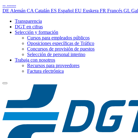
--
------
DE
Alemán
CA
Catalán
ES
Español
EU
Euskera
FR
Francés
GL
Gal
Transparencia
DGT en cifras
Selección y formación
Cursos para empleados públicos
Oposiciones específicas de Tráfico
Concursos de provisión de puestos
Selección de personal interino
Trabaja con nosotros
Recursos para proveedores
Factura electrónica