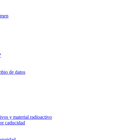
xamen
?
mbio de datos
vos y material radioactivo
or caducidad
eguridad