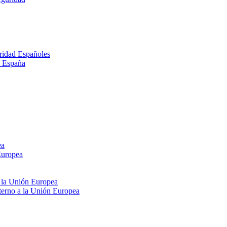
ridad Españoles
n España
ea
Europea
e la Unión Europea
xterno a la Unión Europea