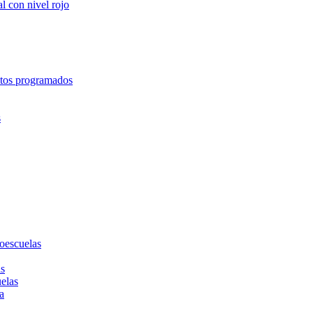
l con nivel rojo
entos programados
s
toescuelas
as
uelas
a