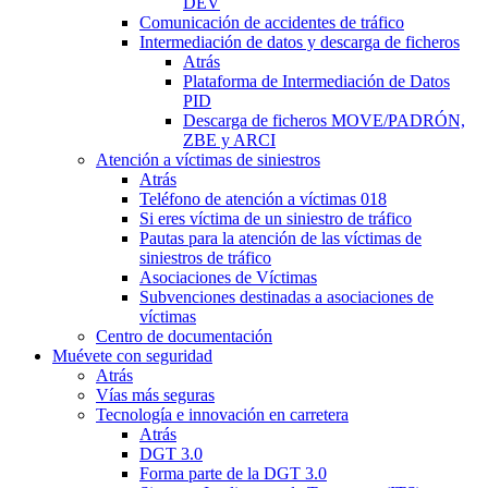
DEV
Comunicación de accidentes de tráfico
Intermediación de datos y descarga de ficheros
Atrás
Plataforma de Intermediación de Datos
PID
Descarga de ficheros MOVE/PADRÓN,
ZBE y ARCI
Atención a víctimas de siniestros
Atrás
Teléfono de atención a víctimas 018
Si eres víctima de un siniestro de tráfico
Pautas para la atención de las víctimas de
siniestros de tráfico
Asociaciones de Víctimas
Subvenciones destinadas a asociaciones de
víctimas
Centro de documentación
Muévete con seguridad
Atrás
Vías más seguras
Tecnología e innovación en carretera
Atrás
DGT 3.0
Forma parte de la DGT 3.0