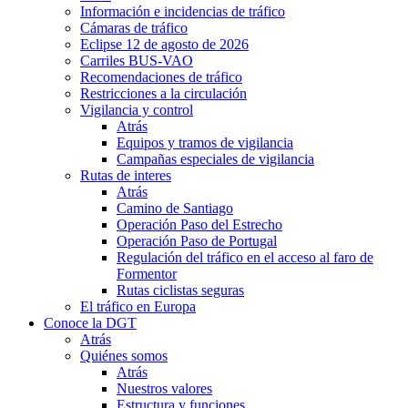
Información e incidencias de tráfico
Cámaras de tráfico
Eclipse 12 de agosto de 2026
Carriles BUS-VAO
Recomendaciones de tráfico
Restricciones a la circulación
Vigilancia y control
Atrás
Equipos y tramos de vigilancia
Campañas especiales de vigilancia
Rutas de interes
Atrás
Camino de Santiago
Operación Paso del Estrecho
Operación Paso de Portugal
Regulación del tráfico en el acceso al faro de
Formentor
Rutas ciclistas seguras
El tráfico en Europa
Conoce la DGT
Atrás
Quiénes somos
Atrás
Nuestros valores
Estructura y funciones