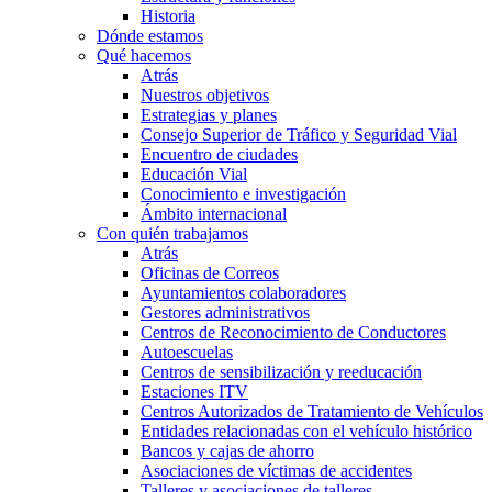
Historia
Dónde estamos
Qué hacemos
Atrás
Nuestros objetivos
Estrategias y planes
Consejo Superior de Tráfico y Seguridad Vial
Encuentro de ciudades
Educación Vial
Conocimiento e investigación
Ámbito internacional
Con quién trabajamos
Atrás
Oficinas de Correos
Ayuntamientos colaboradores
Gestores administrativos
Centros de Reconocimiento de Conductores
Autoescuelas
Centros de sensibilización y reeducación
Estaciones ITV
Centros Autorizados de Tratamiento de Vehículos
Entidades relacionadas con el vehículo histórico
Bancos y cajas de ahorro
Asociaciones de víctimas de accidentes
Talleres y asociaciones de talleres