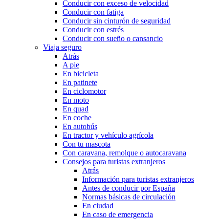
Conducir con exceso de velocidad
Conducir con fatiga
Conducir sin cinturón de seguridad
Conducir con estrés
Conducir con sueño o cansancio
Viaja seguro
Atrás
A pie
En bicicleta
En patinete
En ciclomotor
En moto
En quad
En coche
En autobús
En tractor y vehículo agrícola
Con tu mascota
Con caravana, remolque o autocaravana
Consejos para turistas extranjeros
Atrás
Información para turistas extranjeros
Antes de conducir por España
Normas básicas de circulación
En ciudad
En caso de emergencia