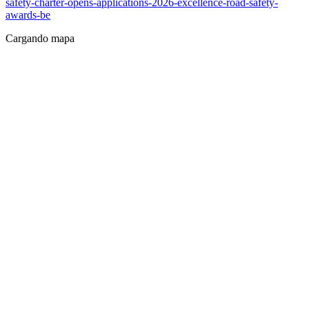
safety-charter-opens-applications-2026-excellence-road-safety-
awards-be
Cargando mapa