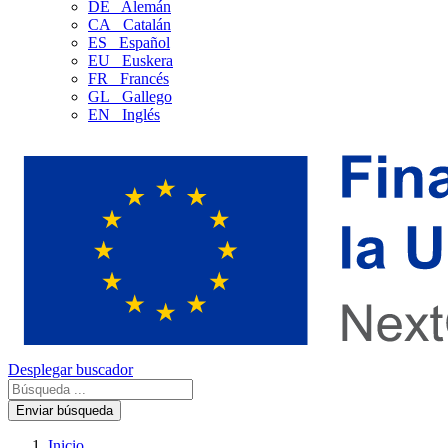
DE
Alemán
CA
Catalán
ES
Español
EU
Euskera
FR
Francés
GL
Gallego
EN
Inglés
Desplegar buscador
Enviar búsqueda
Inicio