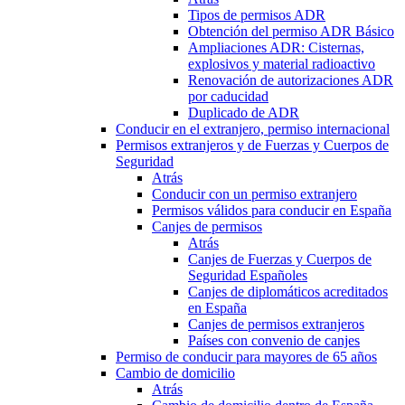
Tipos de permisos ADR
Obtención del permiso ADR Básico
Ampliaciones ADR: Cisternas,
explosivos y material radioactivo
Renovación de autorizaciones ADR
por caducidad
Duplicado de ADR
Conducir en el extranjero, permiso internacional
Permisos extranjeros y de Fuerzas y Cuerpos de
Seguridad
Atrás
Conducir con un permiso extranjero
Permisos válidos para conducir en España
Canjes de permisos
Atrás
Canjes de Fuerzas y Cuerpos de
Seguridad Españoles
Canjes de diplomáticos acreditados
en España
Canjes de permisos extranjeros
Países con convenio de canjes
Permiso de conducir para mayores de 65 años
Cambio de domicilio
Atrás