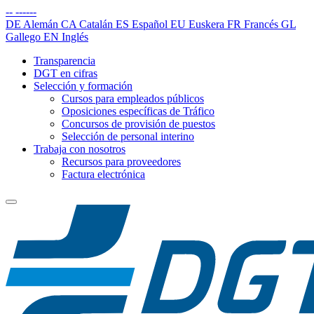
--
------
DE
Alemán
CA
Catalán
ES
Español
EU
Euskera
FR
Francés
GL
Gallego
EN
Inglés
Transparencia
DGT en cifras
Selección y formación
Cursos para empleados públicos
Oposiciones específicas de Tráfico
Concursos de provisión de puestos
Selección de personal interino
Trabaja con nosotros
Recursos para proveedores
Factura electrónica