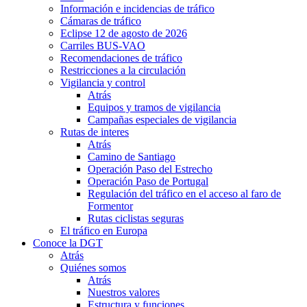
Información e incidencias de tráfico
Cámaras de tráfico
Eclipse 12 de agosto de 2026
Carriles BUS-VAO
Recomendaciones de tráfico
Restricciones a la circulación
Vigilancia y control
Atrás
Equipos y tramos de vigilancia
Campañas especiales de vigilancia
Rutas de interes
Atrás
Camino de Santiago
Operación Paso del Estrecho
Operación Paso de Portugal
Regulación del tráfico en el acceso al faro de
Formentor
Rutas ciclistas seguras
El tráfico en Europa
Conoce la DGT
Atrás
Quiénes somos
Atrás
Nuestros valores
Estructura y funciones