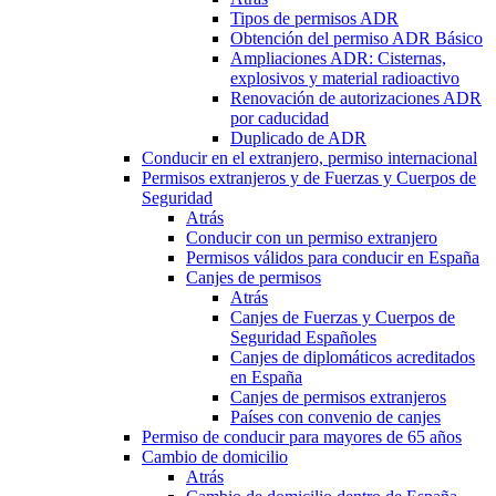
Tipos de permisos ADR
Obtención del permiso ADR Básico
Ampliaciones ADR: Cisternas,
explosivos y material radioactivo
Renovación de autorizaciones ADR
por caducidad
Duplicado de ADR
Conducir en el extranjero, permiso internacional
Permisos extranjeros y de Fuerzas y Cuerpos de
Seguridad
Atrás
Conducir con un permiso extranjero
Permisos válidos para conducir en España
Canjes de permisos
Atrás
Canjes de Fuerzas y Cuerpos de
Seguridad Españoles
Canjes de diplomáticos acreditados
en España
Canjes de permisos extranjeros
Países con convenio de canjes
Permiso de conducir para mayores de 65 años
Cambio de domicilio
Atrás