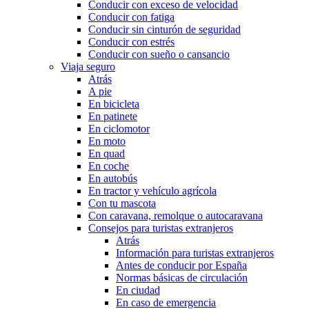
Conducir con exceso de velocidad
Conducir con fatiga
Conducir sin cinturón de seguridad
Conducir con estrés
Conducir con sueño o cansancio
Viaja seguro
Atrás
A pie
En bicicleta
En patinete
En ciclomotor
En moto
En quad
En coche
En autobús
En tractor y vehículo agrícola
Con tu mascota
Con caravana, remolque o autocaravana
Consejos para turistas extranjeros
Atrás
Información para turistas extranjeros
Antes de conducir por España
Normas básicas de circulación
En ciudad
En caso de emergencia