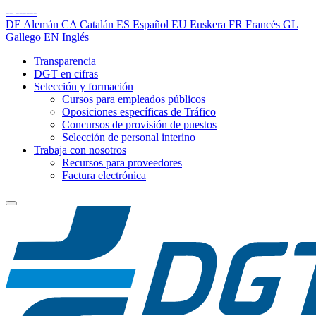
--
------
DE
Alemán
CA
Catalán
ES
Español
EU
Euskera
FR
Francés
GL
Gallego
EN
Inglés
Transparencia
DGT en cifras
Selección y formación
Cursos para empleados públicos
Oposiciones específicas de Tráfico
Concursos de provisión de puestos
Selección de personal interino
Trabaja con nosotros
Recursos para proveedores
Factura electrónica