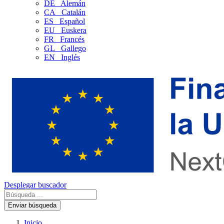
DE
Alemán
CA
Catalán
ES
Español
EU
Euskera
FR
Francés
GL
Gallego
EN
Inglés
Desplegar buscador
Enviar búsqueda
Inicio