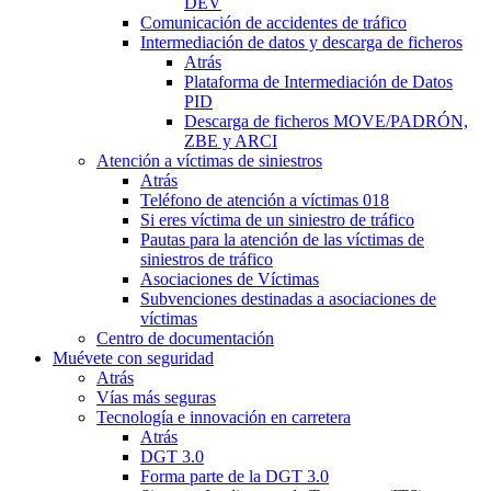
DEV
Comunicación de accidentes de tráfico
Intermediación de datos y descarga de ficheros
Atrás
Plataforma de Intermediación de Datos
PID
Descarga de ficheros MOVE/PADRÓN,
ZBE y ARCI
Atención a víctimas de siniestros
Atrás
Teléfono de atención a víctimas 018
Si eres víctima de un siniestro de tráfico
Pautas para la atención de las víctimas de
siniestros de tráfico
Asociaciones de Víctimas
Subvenciones destinadas a asociaciones de
víctimas
Centro de documentación
Muévete con seguridad
Atrás
Vías más seguras
Tecnología e innovación en carretera
Atrás
DGT 3.0
Forma parte de la DGT 3.0