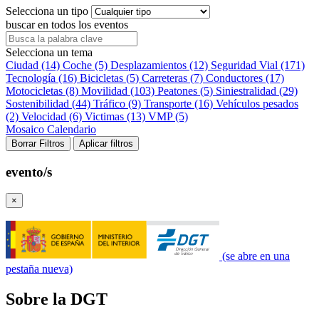
Selecciona un tipo
buscar en todos los eventos
Selecciona un tema
Ciudad (14)
Coche (5)
Desplazamientos (12)
Seguridad Vial (171)
Tecnología (16)
Bicicletas (5)
Carreteras (7)
Conductores (17)
Motocicletas (8)
Movilidad (103)
Peatones (5)
Siniestralidad (29)
Sostenibilidad (44)
Tráfico (9)
Transporte (16)
Vehículos pesados
(2)
Velocidad (6)
Victimas (13)
VMP (5)
Mosaico
Calendario
Borrar Filtros
Aplicar filtros
evento/s
×
(se abre en una
pestaña nueva)
Sobre la DGT