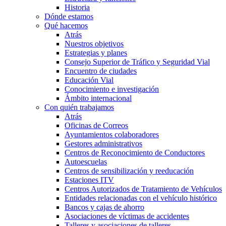
Historia
Dónde estamos
Qué hacemos
Atrás
Nuestros objetivos
Estrategias y planes
Consejo Superior de Tráfico y Seguridad Vial
Encuentro de ciudades
Educación Vial
Conocimiento e investigación
Ámbito internacional
Con quién trabajamos
Atrás
Oficinas de Correos
Ayuntamientos colaboradores
Gestores administrativos
Centros de Reconocimiento de Conductores
Autoescuelas
Centros de sensibilización y reeducación
Estaciones ITV
Centros Autorizados de Tratamiento de Vehículos
Entidades relacionadas con el vehículo histórico
Bancos y cajas de ahorro
Asociaciones de víctimas de accidentes
Talleres y asociaciones de talleres