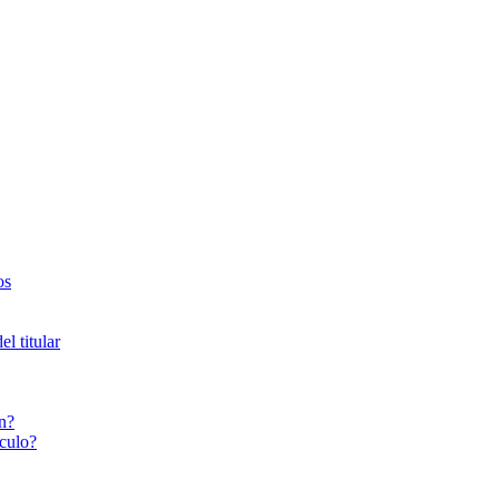
os
l titular
n?
culo?