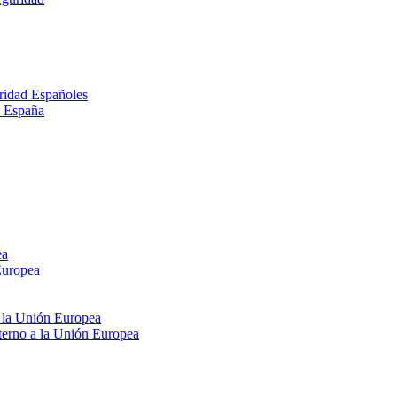
ridad Españoles
n España
ea
Europea
e la Unión Europea
xterno a la Unión Europea