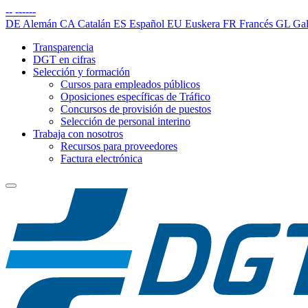
--
------
DE
Alemán
CA
Catalán
ES
Español
EU
Euskera
FR
Francés
GL
Gal
Transparencia
DGT en cifras
Selección y formación
Cursos para empleados públicos
Oposiciones específicas de Tráfico
Concursos de provisión de puestos
Selección de personal interino
Trabaja con nosotros
Recursos para proveedores
Factura electrónica