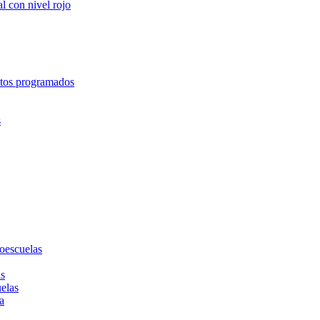
l con nivel rojo
entos programados
s
toescuelas
as
uelas
a