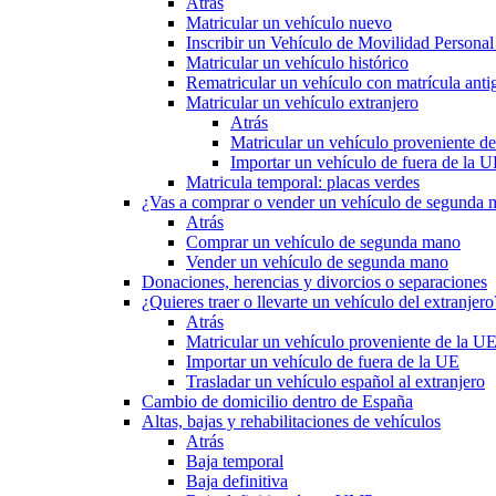
Atrás
Matricular un vehículo nuevo
Inscribir un Vehículo de Movilidad Person
Matricular un vehículo histórico
Rematricular un vehículo con matrícula anti
Matricular un vehículo extranjero
Atrás
Matricular un vehículo proveniente d
Importar un vehículo de fuera de la 
Matricula temporal: placas verdes
¿Vas a comprar o vender un vehículo de segunda
Atrás
Comprar un vehículo de segunda mano
Vender un vehículo de segunda mano
Donaciones, herencias y divorcios o separaciones
¿Quieres traer o llevarte un vehículo del extranjero
Atrás
Matricular un vehículo proveniente de la U
Importar un vehículo de fuera de la UE
Trasladar un vehículo español al extranjero
Cambio de domicilio dentro de España
Altas, bajas y rehabilitaciones de vehículos
Atrás
Baja temporal
Baja definitiva