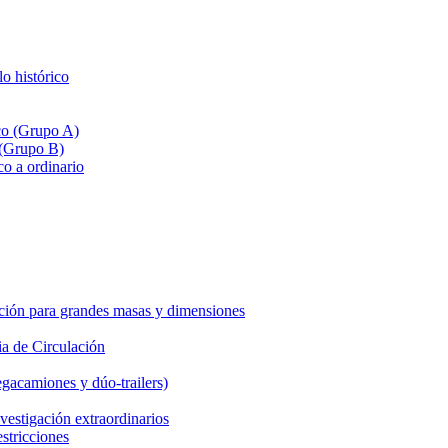
lo histórico
ico (Grupo A)
 (Grupo B)
co a ordinario
ción para grandes masas y dimensiones
a de Circulación
gacamiones y dúo-trailers)
vestigación extraordinarios
estricciones