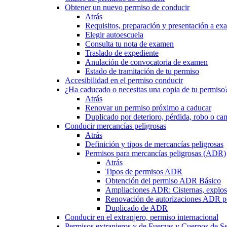
Obtener un nuevo permiso de conducir
Atrás
Requisitos, preparación y presentación a e
Elegir autoescuela
Consulta tu nota de examen
Traslado de expediente
Anulación de convocatoria de examen
Estado de tramitación de tu permiso
Accesibilidad en el permiso conducir
¿Ha caducado o necesitas una copia de tu permiso
Atrás
Renovar un permiso próximo a caducar
Duplicado por deterioro, pérdida, robo o ca
Conducir mercancías peligrosas
Atrás
Definición y tipos de mercancías peligrosas
Permisos para mercancías peligrosas (ADR)
Atrás
Tipos de permisos ADR
Obtención del permiso ADR Básico
Ampliaciones ADR: Cisternas, explosi
Renovación de autorizaciones ADR p
Duplicado de ADR
Conducir en el extranjero, permiso internacional
Permisos extranjeros y de Fuerzas y Cuerpos de S