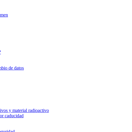
xamen
?
mbio de datos
vos y material radioactivo
or caducidad
eguridad