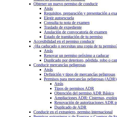
Obtener un nuevo permiso de conducir
Atrás
Requisitos, preparación y presentación a e
Elegir autoescuela
Consulta tu nota de examen
Traslado de expediente
Anulación de convocatoria de examen
Estado de tramitación de tu permiso
Accesibilidad en el permiso conducir
¿Ha caducado o necesitas una copia de tu permiso
Atrás
Renovar un permiso próximo a caducar
Duplicado por deterioro, pérdida, robo o ca
Conducir mercancías peligrosas
Atrás
Definición y tipos de mercancías peligrosas
Permisos para mercancías peligrosas (ADR)
Atrás
Tipos de permisos ADR
Obtención del permiso ADR Básico
Ampliaciones ADR: Cisternas, explosi
Renovación de autorizaciones ADR p
Duplicado de ADR
Conducir en el extranjero, permiso internacional
Permisos extranjeros y de Fuerzas y Cuerpos de S