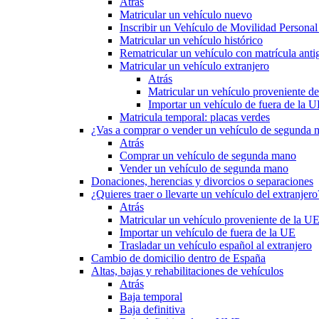
Atrás
Matricular un vehículo nuevo
Inscribir un Vehículo de Movilidad Person
Matricular un vehículo histórico
Rematricular un vehículo con matrícula anti
Matricular un vehículo extranjero
Atrás
Matricular un vehículo proveniente d
Importar un vehículo de fuera de la 
Matricula temporal: placas verdes
¿Vas a comprar o vender un vehículo de segunda
Atrás
Comprar un vehículo de segunda mano
Vender un vehículo de segunda mano
Donaciones, herencias y divorcios o separaciones
¿Quieres traer o llevarte un vehículo del extranjero
Atrás
Matricular un vehículo proveniente de la U
Importar un vehículo de fuera de la UE
Trasladar un vehículo español al extranjero
Cambio de domicilio dentro de España
Altas, bajas y rehabilitaciones de vehículos
Atrás
Baja temporal
Baja definitiva