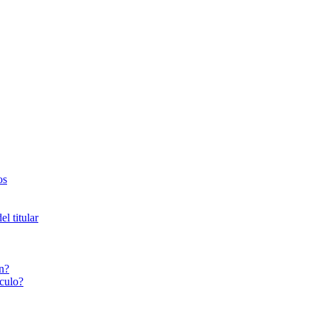
os
l titular
n?
culo?