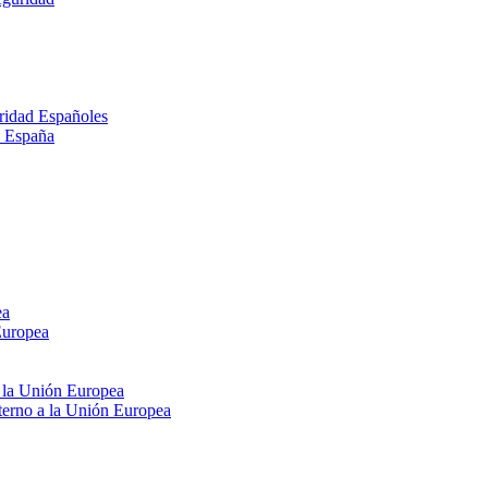
ridad Españoles
n España
ea
Europea
e la Unión Europea
xterno a la Unión Europea