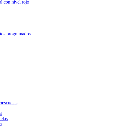
l con nivel rojo
entos programados
s
toescuelas
as
uelas
a