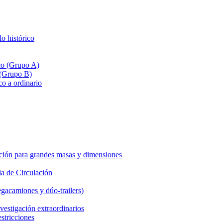
lo histórico
ico (Grupo A)
 (Grupo B)
co a ordinario
ción para grandes masas y dimensiones
a de Circulación
gacamiones y dúo-trailers)
vestigación extraordinarios
estricciones