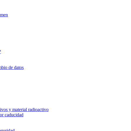
xamen
?
mbio de datos
vos y material radioactivo
or caducidad
eguridad