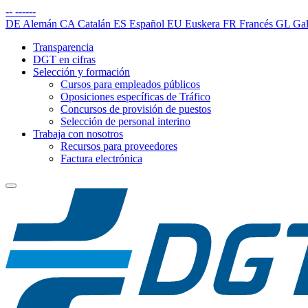
--
------
DE
Alemán
CA
Catalán
ES
Español
EU
Euskera
FR
Francés
GL
Gal
Transparencia
DGT en cifras
Selección y formación
Cursos para empleados públicos
Oposiciones específicas de Tráfico
Concursos de provisión de puestos
Selección de personal interino
Trabaja con nosotros
Recursos para proveedores
Factura electrónica