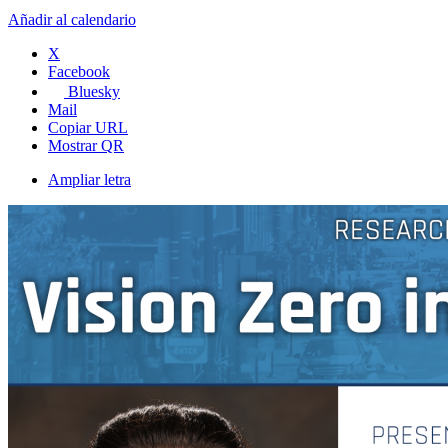
Añadir al calendario
X
Facebook
Bluesky
Mail
Copiar URL
Mostrar QR
Ampliar letra