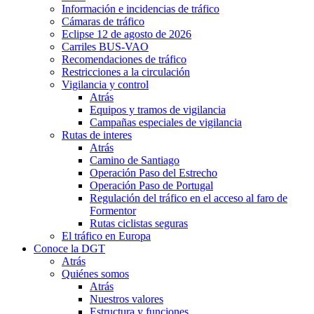
Información e incidencias de tráfico
Cámaras de tráfico
Eclipse 12 de agosto de 2026
Carriles BUS-VAO
Recomendaciones de tráfico
Restricciones a la circulación
Vigilancia y control
Atrás
Equipos y tramos de vigilancia
Campañas especiales de vigilancia
Rutas de interes
Atrás
Camino de Santiago
Operación Paso del Estrecho
Operación Paso de Portugal
Regulación del tráfico en el acceso al faro de
Formentor
Rutas ciclistas seguras
El tráfico en Europa
Conoce la DGT
Atrás
Quiénes somos
Atrás
Nuestros valores
Estructura y funciones