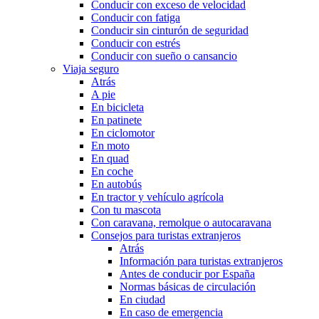
Conducir con exceso de velocidad
Conducir con fatiga
Conducir sin cinturón de seguridad
Conducir con estrés
Conducir con sueño o cansancio
Viaja seguro
Atrás
A pie
En bicicleta
En patinete
En ciclomotor
En moto
En quad
En coche
En autobús
En tractor y vehículo agrícola
Con tu mascota
Con caravana, remolque o autocaravana
Consejos para turistas extranjeros
Atrás
Información para turistas extranjeros
Antes de conducir por España
Normas básicas de circulación
En ciudad
En caso de emergencia