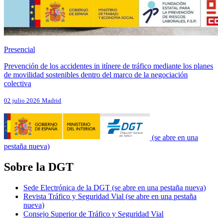
Presencial
Prevención de los accidentes in itínere de tráfico mediante los planes
de movilidad sostenibles dentro del marco de la negociación
colectiva
02 julio 2026
Madrid
(se abre en una
pestaña nueva)
Sobre la DGT
Sede Electrónica de la DGT
(se abre en una pestaña nueva)
Revista Tráfico y Seguridad Vial
(se abre en una pestaña
nueva)
Consejo Superior de Tráfico y Seguridad Vial