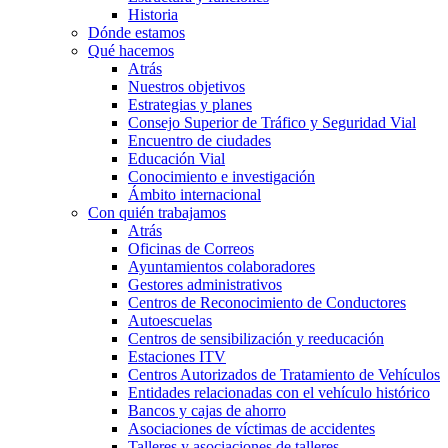
Historia
Dónde estamos
Qué hacemos
Atrás
Nuestros objetivos
Estrategias y planes
Consejo Superior de Tráfico y Seguridad Vial
Encuentro de ciudades
Educación Vial
Conocimiento e investigación
Ámbito internacional
Con quién trabajamos
Atrás
Oficinas de Correos
Ayuntamientos colaboradores
Gestores administrativos
Centros de Reconocimiento de Conductores
Autoescuelas
Centros de sensibilización y reeducación
Estaciones ITV
Centros Autorizados de Tratamiento de Vehículos
Entidades relacionadas con el vehículo histórico
Bancos y cajas de ahorro
Asociaciones de víctimas de accidentes
Talleres y asociaciones de talleres