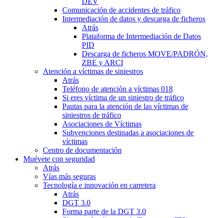
DEV
Comunicación de accidentes de tráfico
Intermediación de datos y descarga de ficheros
Atrás
Plataforma de Intermediación de Datos
PID
Descarga de ficheros MOVE/PADRÓN,
ZBE y ARCI
Atención a víctimas de siniestros
Atrás
Teléfono de atención a víctimas 018
Si eres víctima de un siniestro de tráfico
Pautas para la atención de las víctimas de
siniestros de tráfico
Asociaciones de Víctimas
Subvenciones destinadas a asociaciones de
víctimas
Centro de documentación
Muévete con seguridad
Atrás
Vías más seguras
Tecnología e innovación en carretera
Atrás
DGT 3.0
Forma parte de la DGT 3.0