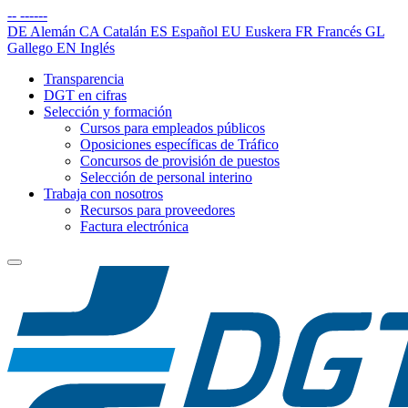
--
------
DE
Alemán
CA
Catalán
ES
Español
EU
Euskera
FR
Francés
GL
Gallego
EN
Inglés
Transparencia
DGT en cifras
Selección y formación
Cursos para empleados públicos
Oposiciones específicas de Tráfico
Concursos de provisión de puestos
Selección de personal interino
Trabaja con nosotros
Recursos para proveedores
Factura electrónica