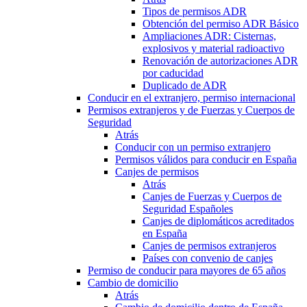
Tipos de permisos ADR
Obtención del permiso ADR Básico
Ampliaciones ADR: Cisternas,
explosivos y material radioactivo
Renovación de autorizaciones ADR
por caducidad
Duplicado de ADR
Conducir en el extranjero, permiso internacional
Permisos extranjeros y de Fuerzas y Cuerpos de
Seguridad
Atrás
Conducir con un permiso extranjero
Permisos válidos para conducir en España
Canjes de permisos
Atrás
Canjes de Fuerzas y Cuerpos de
Seguridad Españoles
Canjes de diplomáticos acreditados
en España
Canjes de permisos extranjeros
Países con convenio de canjes
Permiso de conducir para mayores de 65 años
Cambio de domicilio
Atrás