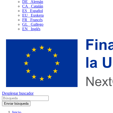
DE
Alemán
CA
Catalán
ES
Español
EU
Euskera
FR
Francés
GL
Gallego
EN
Inglés
Desplegar buscador
Enviar búsqueda
Inicio