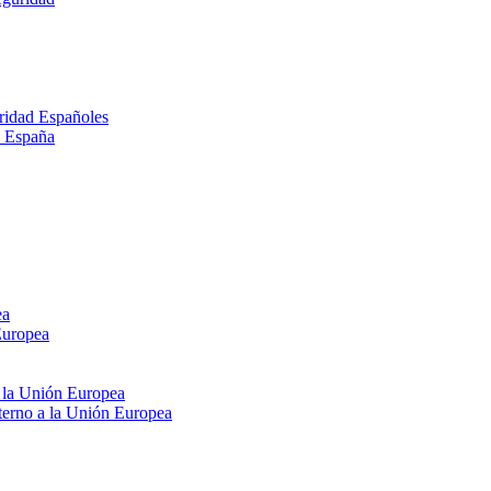
ridad Españoles
n España
ea
Europea
e la Unión Europea
xterno a la Unión Europea