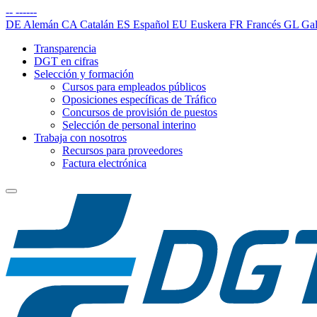
--
------
DE
Alemán
CA
Catalán
ES
Español
EU
Euskera
FR
Francés
GL
Gal
Transparencia
DGT en cifras
Selección y formación
Cursos para empleados públicos
Oposiciones específicas de Tráfico
Concursos de provisión de puestos
Selección de personal interino
Trabaja con nosotros
Recursos para proveedores
Factura electrónica