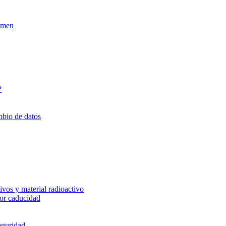
xamen
?
mbio de datos
vos y material radioactivo
or caducidad
eguridad