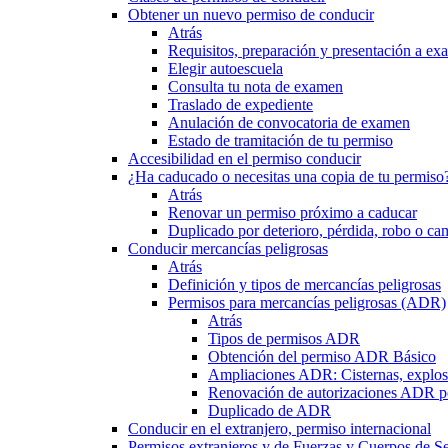
Obtener un nuevo permiso de conducir
Atrás
Requisitos, preparación y presentación a e
Elegir autoescuela
Consulta tu nota de examen
Traslado de expediente
Anulación de convocatoria de examen
Estado de tramitación de tu permiso
Accesibilidad en el permiso conducir
¿Ha caducado o necesitas una copia de tu permiso
Atrás
Renovar un permiso próximo a caducar
Duplicado por deterioro, pérdida, robo o ca
Conducir mercancías peligrosas
Atrás
Definición y tipos de mercancías peligrosas
Permisos para mercancías peligrosas (ADR)
Atrás
Tipos de permisos ADR
Obtención del permiso ADR Básico
Ampliaciones ADR: Cisternas, explosi
Renovación de autorizaciones ADR p
Duplicado de ADR
Conducir en el extranjero, permiso internacional
Permisos extranjeros y de Fuerzas y Cuerpos de S