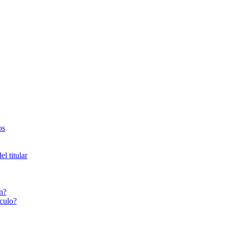
os
l titular
n?
culo?