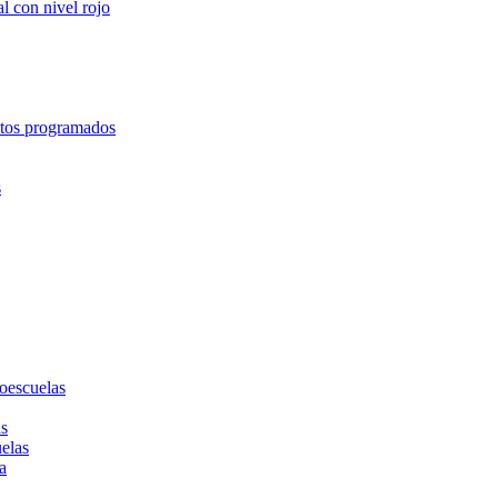
l con nivel rojo
entos programados
s
toescuelas
as
uelas
a