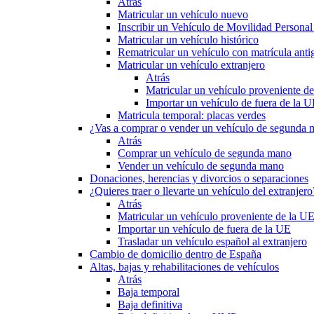
Atrás
Matricular un vehículo nuevo
Inscribir un Vehículo de Movilidad Person
Matricular un vehículo histórico
Rematricular un vehículo con matrícula anti
Matricular un vehículo extranjero
Atrás
Matricular un vehículo proveniente d
Importar un vehículo de fuera de la 
Matricula temporal: placas verdes
¿Vas a comprar o vender un vehículo de segunda
Atrás
Comprar un vehículo de segunda mano
Vender un vehículo de segunda mano
Donaciones, herencias y divorcios o separaciones
¿Quieres traer o llevarte un vehículo del extranjero
Atrás
Matricular un vehículo proveniente de la U
Importar un vehículo de fuera de la UE
Trasladar un vehículo español al extranjero
Cambio de domicilio dentro de España
Altas, bajas y rehabilitaciones de vehículos
Atrás
Baja temporal
Baja definitiva