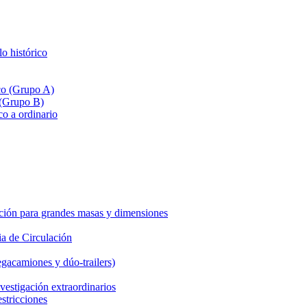
lo histórico
ico (Grupo A)
 (Grupo B)
co a ordinario
ción para grandes masas y dimensiones
a de Circulación
gacamiones y dúo-trailers)
vestigación extraordinarios
estricciones