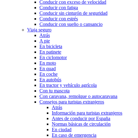
Conducir con exceso de velocidad
Conducir con fatiga
Conducir sin cinturón de seguridad
Conducir con estrés
Conducir con sueño o cansancio
Viaja seguro
Atrás
A pie
En bicicleta
En patinete
En ciclomotor
En moto
En quad
En coche
En autobús
En tractor y vehículo agrícola
Con tu mascota
Con caravana, remolque o autocaravana
Consejos para turistas extranjeros
Atrás
Información para turistas extranjeros
Antes de conducir por España
Normas básicas de circulación
En ciudad
En caso de emergencia