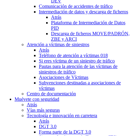
DEV
Comunicación de accidentes de tráfico
Intermediación de datos y descarga de ficheros
Atrás
Plataforma de Intermediación de Datos
PID
Descarga de ficheros MOVE/PADRÓN,
ZBE y ARCI
Atención a víctimas de siniestros
Atrás
Teléfono de atención a víctimas 018
Si eres víctima de un siniestro de tráfico
Pautas para la atención de las víctimas de
siniestros de tráfico
Asociaciones de Víctimas
Subvenciones destinadas a asociaciones de
víctimas
Centro de documentación
Muévete con seguridad
Atrás
Vías más seguras
Tecnología e innovación en carretera
Atrás
DGT 3.0
Forma parte de la DGT 3.0