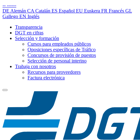
--
------
DE
Alemán
CA
Catalán
ES
Español
EU
Euskera
FR
Francés
GL
Gallego
EN
Inglés
Transparencia
DGT en cifras
Selección y formación
Cursos para empleados públicos
Oposiciones específicas de Tráfico
Concursos de provisión de puestos
Selección de personal interino
Trabaja con nosotros
Recursos para proveedores
Factura electrónica