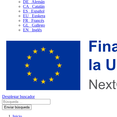
DE
Alemán
CA
Catalán
ES
Español
EU
Euskera
FR
Francés
GL
Gallego
EN
Inglés
Desplegar buscador
Enviar búsqueda
Inicio