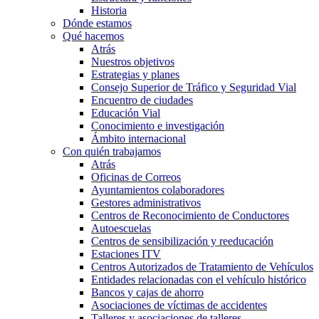
Historia
Dónde estamos
Qué hacemos
Atrás
Nuestros objetivos
Estrategias y planes
Consejo Superior de Tráfico y Seguridad Vial
Encuentro de ciudades
Educación Vial
Conocimiento e investigación
Ámbito internacional
Con quién trabajamos
Atrás
Oficinas de Correos
Ayuntamientos colaboradores
Gestores administrativos
Centros de Reconocimiento de Conductores
Autoescuelas
Centros de sensibilización y reeducación
Estaciones ITV
Centros Autorizados de Tratamiento de Vehículos
Entidades relacionadas con el vehículo histórico
Bancos y cajas de ahorro
Asociaciones de víctimas de accidentes
Talleres y asociaciones de talleres