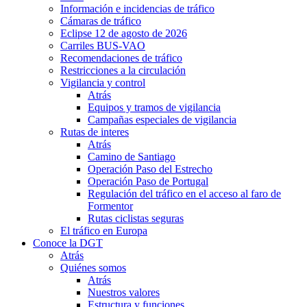
Información e incidencias de tráfico
Cámaras de tráfico
Eclipse 12 de agosto de 2026
Carriles BUS-VAO
Recomendaciones de tráfico
Restricciones a la circulación
Vigilancia y control
Atrás
Equipos y tramos de vigilancia
Campañas especiales de vigilancia
Rutas de interes
Atrás
Camino de Santiago
Operación Paso del Estrecho
Operación Paso de Portugal
Regulación del tráfico en el acceso al faro de
Formentor
Rutas ciclistas seguras
El tráfico en Europa
Conoce la DGT
Atrás
Quiénes somos
Atrás
Nuestros valores
Estructura y funciones