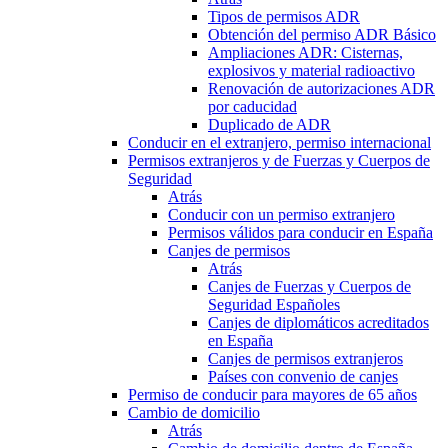
Tipos de permisos ADR
Obtención del permiso ADR Básico
Ampliaciones ADR: Cisternas,
explosivos y material radioactivo
Renovación de autorizaciones ADR
por caducidad
Duplicado de ADR
Conducir en el extranjero, permiso internacional
Permisos extranjeros y de Fuerzas y Cuerpos de
Seguridad
Atrás
Conducir con un permiso extranjero
Permisos válidos para conducir en España
Canjes de permisos
Atrás
Canjes de Fuerzas y Cuerpos de
Seguridad Españoles
Canjes de diplomáticos acreditados
en España
Canjes de permisos extranjeros
Países con convenio de canjes
Permiso de conducir para mayores de 65 años
Cambio de domicilio
Atrás