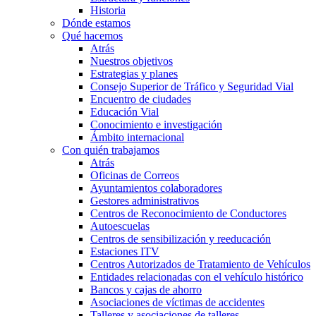
Historia
Dónde estamos
Qué hacemos
Atrás
Nuestros objetivos
Estrategias y planes
Consejo Superior de Tráfico y Seguridad Vial
Encuentro de ciudades
Educación Vial
Conocimiento e investigación
Ámbito internacional
Con quién trabajamos
Atrás
Oficinas de Correos
Ayuntamientos colaboradores
Gestores administrativos
Centros de Reconocimiento de Conductores
Autoescuelas
Centros de sensibilización y reeducación
Estaciones ITV
Centros Autorizados de Tratamiento de Vehículos
Entidades relacionadas con el vehículo histórico
Bancos y cajas de ahorro
Asociaciones de víctimas de accidentes
Talleres y asociaciones de talleres