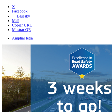
X
Facebook
Bluesky
Mail
Copiar URL
Mostrar QR
Ampliar letra