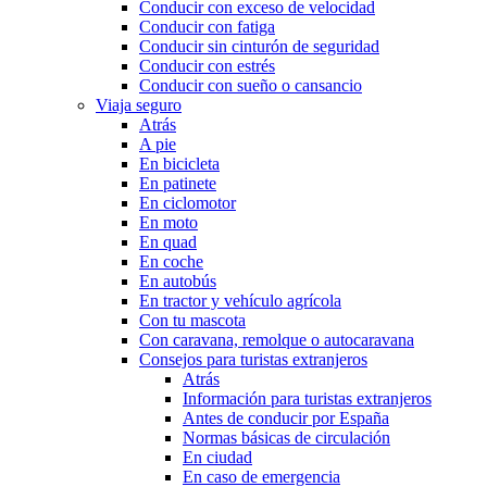
Conducir con exceso de velocidad
Conducir con fatiga
Conducir sin cinturón de seguridad
Conducir con estrés
Conducir con sueño o cansancio
Viaja seguro
Atrás
A pie
En bicicleta
En patinete
En ciclomotor
En moto
En quad
En coche
En autobús
En tractor y vehículo agrícola
Con tu mascota
Con caravana, remolque o autocaravana
Consejos para turistas extranjeros
Atrás
Información para turistas extranjeros
Antes de conducir por España
Normas básicas de circulación
En ciudad
En caso de emergencia