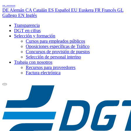
--
------
DE
Alemán
CA
Catalán
ES
Español
EU
Euskera
FR
Francés
GL
Gallego
EN
Inglés
Transparencia
DGT en cifras
Selección y formación
Cursos para empleados públicos
Oposiciones específicas de Tráfico
Concursos de provisión de puestos
Selección de personal interino
Trabaja con nosotros
Recursos para proveedores
Factura electrónica