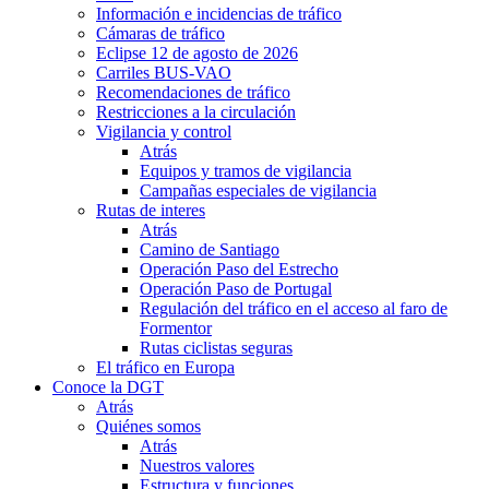
Información e incidencias de tráfico
Cámaras de tráfico
Eclipse 12 de agosto de 2026
Carriles BUS-VAO
Recomendaciones de tráfico
Restricciones a la circulación
Vigilancia y control
Atrás
Equipos y tramos de vigilancia
Campañas especiales de vigilancia
Rutas de interes
Atrás
Camino de Santiago
Operación Paso del Estrecho
Operación Paso de Portugal
Regulación del tráfico en el acceso al faro de
Formentor
Rutas ciclistas seguras
El tráfico en Europa
Conoce la DGT
Atrás
Quiénes somos
Atrás
Nuestros valores
Estructura y funciones