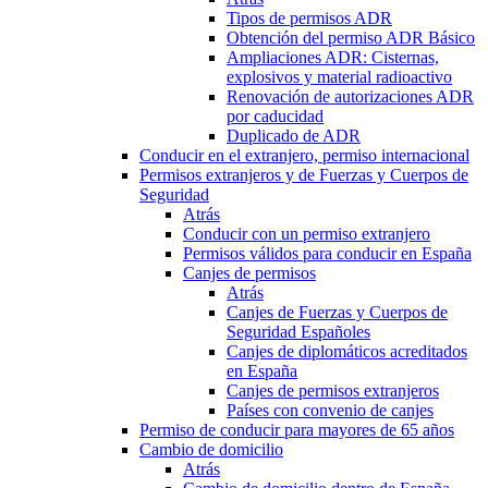
Tipos de permisos ADR
Obtención del permiso ADR Básico
Ampliaciones ADR: Cisternas,
explosivos y material radioactivo
Renovación de autorizaciones ADR
por caducidad
Duplicado de ADR
Conducir en el extranjero, permiso internacional
Permisos extranjeros y de Fuerzas y Cuerpos de
Seguridad
Atrás
Conducir con un permiso extranjero
Permisos válidos para conducir en España
Canjes de permisos
Atrás
Canjes de Fuerzas y Cuerpos de
Seguridad Españoles
Canjes de diplomáticos acreditados
en España
Canjes de permisos extranjeros
Países con convenio de canjes
Permiso de conducir para mayores de 65 años
Cambio de domicilio
Atrás