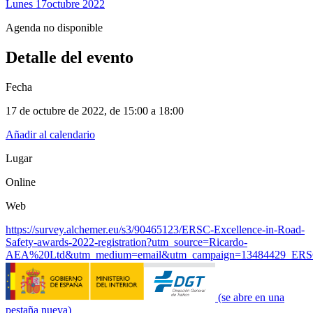
Lunes 17
Octubre 2022
Agenda no disponible
Detalle del evento
Fecha
17 de octubre de 2022
, de
15:00 a 18:00
Añadir al calendario
Lugar
Online
Web
https://survey.alchemer.eu/s3/90465123/ERSC-Excellence-in-Road-
Safety-awards-2022-registration?utm_source=Ricardo-
AEA%20Ltd&utm_medium=email&utm_campaign=13484429
(se abre en una
pestaña nueva)