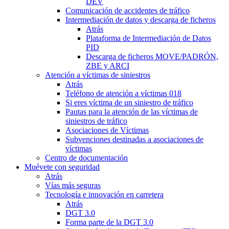
DEV
Comunicación de accidentes de tráfico
Intermediación de datos y descarga de ficheros
Atrás
Plataforma de Intermediación de Datos
PID
Descarga de ficheros MOVE/PADRÓN,
ZBE y ARCI
Atención a víctimas de siniestros
Atrás
Teléfono de atención a víctimas 018
Si eres víctima de un siniestro de tráfico
Pautas para la atención de las víctimas de
siniestros de tráfico
Asociaciones de Víctimas
Subvenciones destinadas a asociaciones de
víctimas
Centro de documentación
Muévete con seguridad
Atrás
Vías más seguras
Tecnología e innovación en carretera
Atrás
DGT 3.0
Forma parte de la DGT 3.0