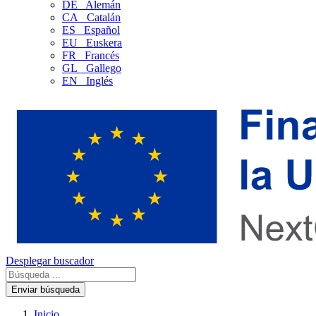
DE
Alemán
CA
Catalán
ES
Español
EU
Euskera
FR
Francés
GL
Gallego
EN
Inglés
Desplegar buscador
Enviar búsqueda
Inicio