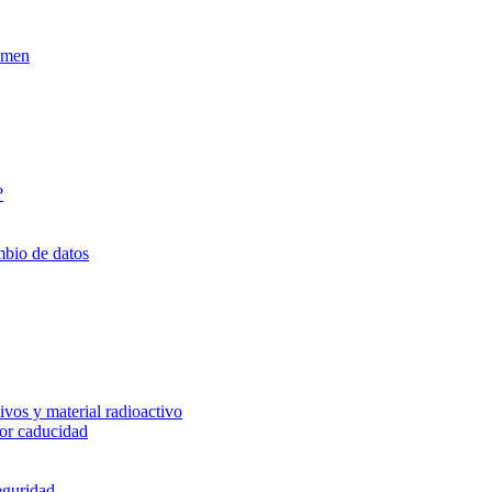
xamen
?
mbio de datos
vos y material radioactivo
or caducidad
eguridad