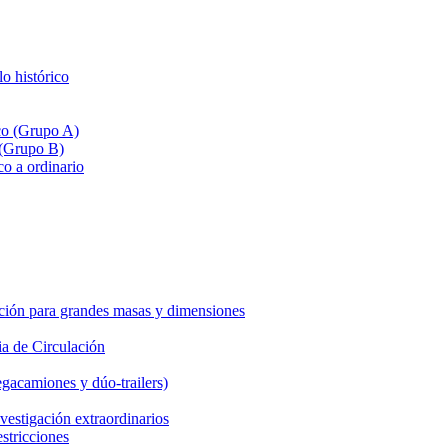
lo histórico
ico (Grupo A)
 (Grupo B)
co a ordinario
ción para grandes masas y dimensiones
a de Circulación
gacamiones y dúo-trailers)
vestigación extraordinarios
estricciones