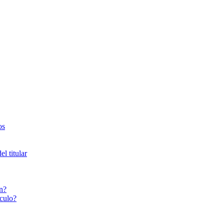
os
l titular
n?
culo?