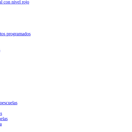
l con nivel rojo
entos programados
s
toescuelas
as
uelas
a