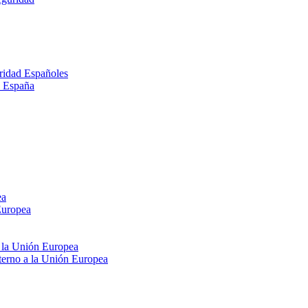
ridad Españoles
n España
ea
Europea
e la Unión Europea
xterno a la Unión Europea