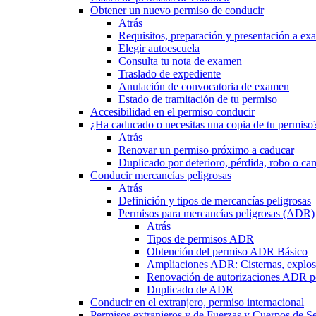
Obtener un nuevo permiso de conducir
Atrás
Requisitos, preparación y presentación a e
Elegir autoescuela
Consulta tu nota de examen
Traslado de expediente
Anulación de convocatoria de examen
Estado de tramitación de tu permiso
Accesibilidad en el permiso conducir
¿Ha caducado o necesitas una copia de tu permiso
Atrás
Renovar un permiso próximo a caducar
Duplicado por deterioro, pérdida, robo o ca
Conducir mercancías peligrosas
Atrás
Definición y tipos de mercancías peligrosas
Permisos para mercancías peligrosas (ADR)
Atrás
Tipos de permisos ADR
Obtención del permiso ADR Básico
Ampliaciones ADR: Cisternas, explosi
Renovación de autorizaciones ADR p
Duplicado de ADR
Conducir en el extranjero, permiso internacional
Permisos extranjeros y de Fuerzas y Cuerpos de S