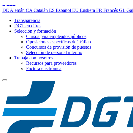
--
------
DE
Alemán
CA
Catalán
ES
Español
EU
Euskera
FR
Francés
GL
Gal
Transparencia
DGT en cifras
Selección y formación
Cursos para empleados públicos
Oposiciones específicas de Tráfico
Concursos de provisión de puestos
Selección de personal interino
Trabaja con nosotros
Recursos para proveedores
Factura electrónica