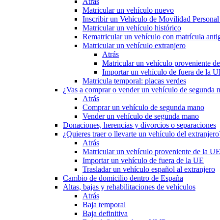
Atrás
Matricular un vehículo nuevo
Inscribir un Vehículo de Movilidad Person
Matricular un vehículo histórico
Rematricular un vehículo con matrícula anti
Matricular un vehículo extranjero
Atrás
Matricular un vehículo proveniente d
Importar un vehículo de fuera de la 
Matricula temporal: placas verdes
¿Vas a comprar o vender un vehículo de segunda
Atrás
Comprar un vehículo de segunda mano
Vender un vehículo de segunda mano
Donaciones, herencias y divorcios o separaciones
¿Quieres traer o llevarte un vehículo del extranjero
Atrás
Matricular un vehículo proveniente de la U
Importar un vehículo de fuera de la UE
Trasladar un vehículo español al extranjero
Cambio de domicilio dentro de España
Altas, bajas y rehabilitaciones de vehículos
Atrás
Baja temporal
Baja definitiva