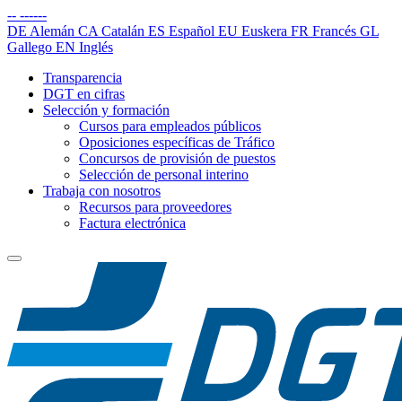
--
------
DE
Alemán
CA
Catalán
ES
Español
EU
Euskera
FR
Francés
GL
Gallego
EN
Inglés
Transparencia
DGT en cifras
Selección y formación
Cursos para empleados públicos
Oposiciones específicas de Tráfico
Concursos de provisión de puestos
Selección de personal interino
Trabaja con nosotros
Recursos para proveedores
Factura electrónica