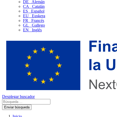
DE
Alemán
CA
Catalán
ES
Español
EU
Euskera
FR
Francés
GL
Gallego
EN
Inglés
Desplegar buscador
Enviar búsqueda
Inicio