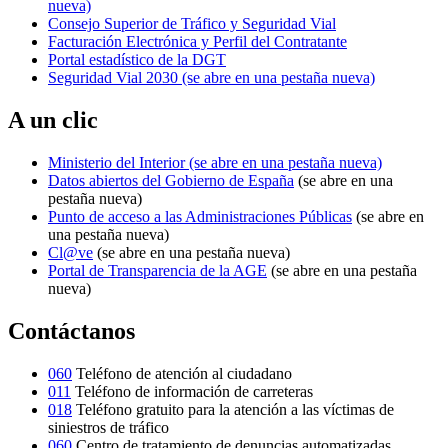
nueva)
Consejo Superior de Tráfico y Seguridad Vial
Facturación Electrónica y Perfil del Contratante
Portal estadístico de la DGT
Seguridad Vial 2030
(se abre en una pestaña nueva)
A un clic
Ministerio del Interior
(se abre en una pestaña nueva)
Datos abiertos del Gobierno de España
(se abre en una
pestaña nueva)
Punto de acceso a las Administraciones Públicas
(se abre en
una pestaña nueva)
Cl@ve
(se abre en una pestaña nueva)
Portal de Transparencia de la AGE
(se abre en una pestaña
nueva)
Contáctanos
060
Teléfono de atención al ciudadano
011
Teléfono de información de carreteras
018
Teléfono gratuito para la atención a las víctimas de
siniestros de tráfico
060
Centro de tratamiento de denuncias automatizadas