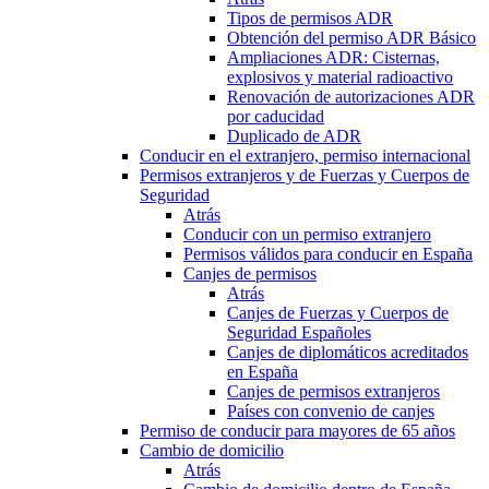
Tipos de permisos ADR
Obtención del permiso ADR Básico
Ampliaciones ADR: Cisternas,
explosivos y material radioactivo
Renovación de autorizaciones ADR
por caducidad
Duplicado de ADR
Conducir en el extranjero, permiso internacional
Permisos extranjeros y de Fuerzas y Cuerpos de
Seguridad
Atrás
Conducir con un permiso extranjero
Permisos válidos para conducir en España
Canjes de permisos
Atrás
Canjes de Fuerzas y Cuerpos de
Seguridad Españoles
Canjes de diplomáticos acreditados
en España
Canjes de permisos extranjeros
Países con convenio de canjes
Permiso de conducir para mayores de 65 años
Cambio de domicilio
Atrás