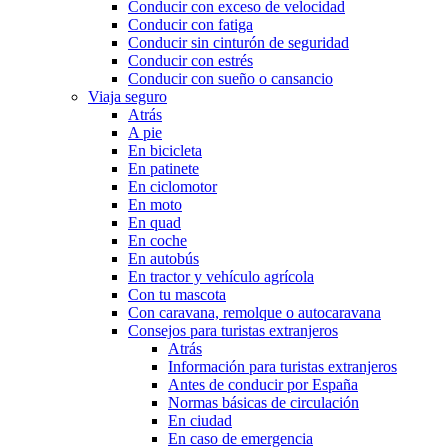
Conducir con exceso de velocidad
Conducir con fatiga
Conducir sin cinturón de seguridad
Conducir con estrés
Conducir con sueño o cansancio
Viaja seguro
Atrás
A pie
En bicicleta
En patinete
En ciclomotor
En moto
En quad
En coche
En autobús
En tractor y vehículo agrícola
Con tu mascota
Con caravana, remolque o autocaravana
Consejos para turistas extranjeros
Atrás
Información para turistas extranjeros
Antes de conducir por España
Normas básicas de circulación
En ciudad
En caso de emergencia