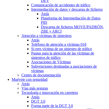
DEV
Comunicación de accidentes de tráfico
Intermediación de datos y descarga de ficheros
Atrás
Plataforma de Intermediación de Datos
PID
Descarga de ficheros MOVE/PADRÓN,
ZBE y ARCI
Atención a víctimas de siniestros
Atrás
Teléfono de atención a víctimas 018
Si eres víctima de un siniestro de tráfico
Pautas para la atención de las víctimas de
siniestros de tráfico
Asociaciones de Víctimas
Subvenciones destinadas a asociaciones de
víctimas
Centro de documentación
Muévete con seguridad
Atrás
Vías más seguras
Tecnología e innovación en carretera
Atrás
DGT 3.0
Forma parte de la DGT 3.0