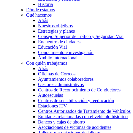
Historia
Dónde estamos
Qué hacemos
Atrás
Nuestros objetivos
Estrategias y planes
Consejo Superior de Tráfico y Seguridad Vial
Encuentro de ciudades
Educación Vial
Conocimiento e investigación
Ámbito internacional
Con quién trabajamos
Atrás
Oficinas de Correos
Ayuntamientos colaboradores
Gestores administrativos
Centros de Reconocimiento de Conductores
Autoescuelas
Centros de sensibilización y reeducación
Estaciones ITV
Centros Autorizados de Tratamiento de Vehículos
Entidades relacionadas con el vehículo histórico
Bancos y cajas de ahorro
Asociaciones de víctimas de accidentes
Talleres y asociaciones de talleres