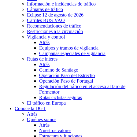
Información e incidencias de tráfico
Cámaras de tráfico
Eclipse 12 de agosto de 2026
Carriles BUS-VAO
Recomendaciones de tráfico
Restricciones a la circulación
Vigilancia y control
Atrás
Equipos y tramos de vigilancia
Campañas especiales de vigilancia
Rutas de interes
Atrás
Camino de Santiago
Operación Paso del Estrecho
Operación Paso de Portugal
Regulación del tráfico en el acceso al faro de
Formentor
Rutas ciclistas seguras
El tráfico en Europa
Conoce la DGT
Atrás
Quiénes somos
Atrás
Nuestros valores
Estructura y funciones