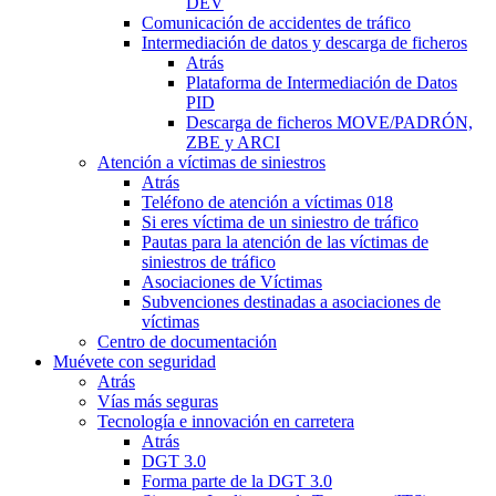
DEV
Comunicación de accidentes de tráfico
Intermediación de datos y descarga de ficheros
Atrás
Plataforma de Intermediación de Datos
PID
Descarga de ficheros MOVE/PADRÓN,
ZBE y ARCI
Atención a víctimas de siniestros
Atrás
Teléfono de atención a víctimas 018
Si eres víctima de un siniestro de tráfico
Pautas para la atención de las víctimas de
siniestros de tráfico
Asociaciones de Víctimas
Subvenciones destinadas a asociaciones de
víctimas
Centro de documentación
Muévete con seguridad
Atrás
Vías más seguras
Tecnología e innovación en carretera
Atrás
DGT 3.0
Forma parte de la DGT 3.0