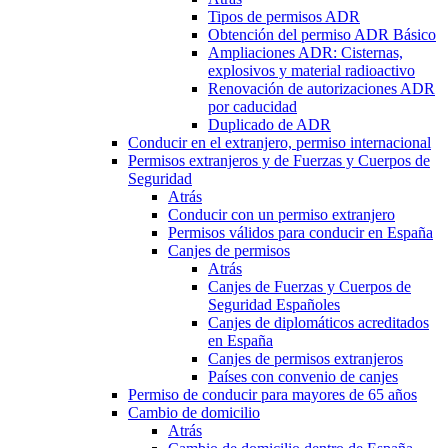
Tipos de permisos ADR
Obtención del permiso ADR Básico
Ampliaciones ADR: Cisternas,
explosivos y material radioactivo
Renovación de autorizaciones ADR
por caducidad
Duplicado de ADR
Conducir en el extranjero, permiso internacional
Permisos extranjeros y de Fuerzas y Cuerpos de
Seguridad
Atrás
Conducir con un permiso extranjero
Permisos válidos para conducir en España
Canjes de permisos
Atrás
Canjes de Fuerzas y Cuerpos de
Seguridad Españoles
Canjes de diplomáticos acreditados
en España
Canjes de permisos extranjeros
Países con convenio de canjes
Permiso de conducir para mayores de 65 años
Cambio de domicilio
Atrás