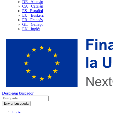
DE
Alemán
CA
Catalán
ES
Español
EU
Euskera
FR
Francés
GL
Gallego
EN
Inglés
Desplegar buscador
Enviar búsqueda
Inicio