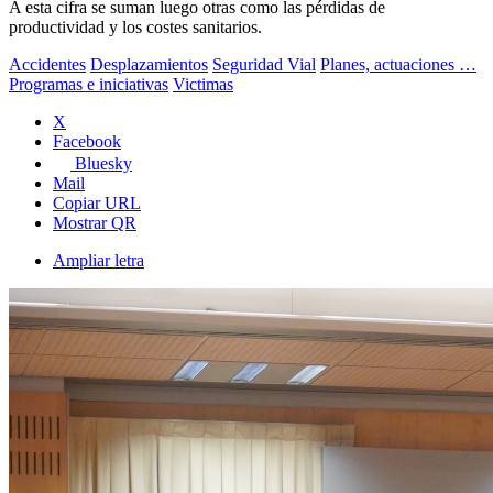
A esta cifra se suman luego otras como las pérdidas de
productividad y los costes sanitarios.
Accidentes
Desplazamientos
Seguridad Vial
Planes, actuaciones …
Programas e iniciativas
Victimas
X
Facebook
Bluesky
Mail
Copiar URL
Mostrar QR
Ampliar letra