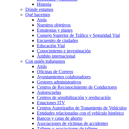
Historia
Dónde estamos
Qué hacemos
Atrás
Nuestros objetivos
Estrategias y planes
Consejo Superior de Tráfico y Seguridad Vial
Encuentro de ciudades
Educación Vial
Conocimiento e investigación
Ámbito internacional
Con quién trabajamos
Atrás
Oficinas de Correos
Ayuntamientos colaboradores
Gestores administrativos
Centros de Reconocimiento de Conductores
Autoescuelas
Centros de sensibilización y reeducación
Estaciones ITV
Centros Autorizados de Tratamiento de Vehículos
Entidades relacionadas con el vehículo histórico
Bancos y cajas de ahorro
Asociaciones de víctimas de accidentes
Talleres y asociaciones de talleres