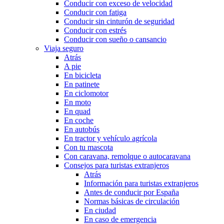
Conducir con exceso de velocidad
Conducir con fatiga
Conducir sin cinturón de seguridad
Conducir con estrés
Conducir con sueño o cansancio
Viaja seguro
Atrás
A pie
En bicicleta
En patinete
En ciclomotor
En moto
En quad
En coche
En autobús
En tractor y vehículo agrícola
Con tu mascota
Con caravana, remolque o autocaravana
Consejos para turistas extranjeros
Atrás
Información para turistas extranjeros
Antes de conducir por España
Normas básicas de circulación
En ciudad
En caso de emergencia