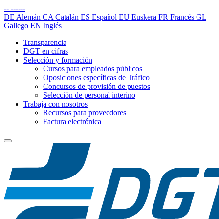
--
------
DE
Alemán
CA
Catalán
ES
Español
EU
Euskera
FR
Francés
GL
Gallego
EN
Inglés
Transparencia
DGT en cifras
Selección y formación
Cursos para empleados públicos
Oposiciones específicas de Tráfico
Concursos de provisión de puestos
Selección de personal interino
Trabaja con nosotros
Recursos para proveedores
Factura electrónica