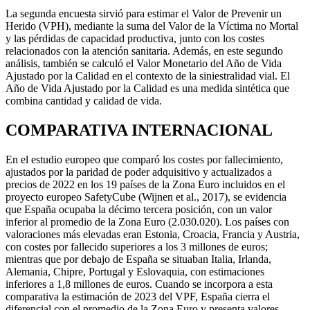
La segunda encuesta sirvió para estimar el Valor de Prevenir un
Herido (VPH), mediante la suma del Valor de la Víctima no Mortal
y las pérdidas de capacidad productiva, junto con los costes
relacionados con la atención sanitaria. Además, en este segundo
análisis, también se calculó el Valor Monetario del Año de Vida
Ajustado por la Calidad en el contexto de la siniestralidad vial. El
Año de Vida Ajustado por la Calidad es una medida sintética que
combina cantidad y calidad de vida.
COMPARATIVA INTERNACIONAL
En el estudio europeo que comparó los costes por fallecimiento,
ajustados por la paridad de poder adquisitivo y actualizados a
precios de 2022 en los 19 países de la Zona Euro incluidos en el
proyecto europeo SafetyCube (Wijnen et al., 2017), se evidencia
que España ocupaba la décimo tercera posición, con un valor
inferior al promedio de la Zona Euro (2.030.020). Los países con
valoraciones más elevadas eran Estonia, Croacia, Francia y Austria,
con costes por fallecido superiores a los 3 millones de euros;
mientras que por debajo de España se situaban Italia, Irlanda,
Alemania, Chipre, Portugal y Eslovaquia, con estimaciones
inferiores a 1,8 millones de euros. Cuando se incorpora a esta
comparativa la estimación de 2023 del VPF, España cierra el
diferencial con el promedio de la Zona Euro y presenta valores