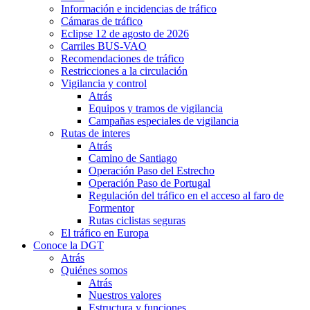
Información e incidencias de tráfico
Cámaras de tráfico
Eclipse 12 de agosto de 2026
Carriles BUS-VAO
Recomendaciones de tráfico
Restricciones a la circulación
Vigilancia y control
Atrás
Equipos y tramos de vigilancia
Campañas especiales de vigilancia
Rutas de interes
Atrás
Camino de Santiago
Operación Paso del Estrecho
Operación Paso de Portugal
Regulación del tráfico en el acceso al faro de
Formentor
Rutas ciclistas seguras
El tráfico en Europa
Conoce la DGT
Atrás
Quiénes somos
Atrás
Nuestros valores
Estructura y funciones