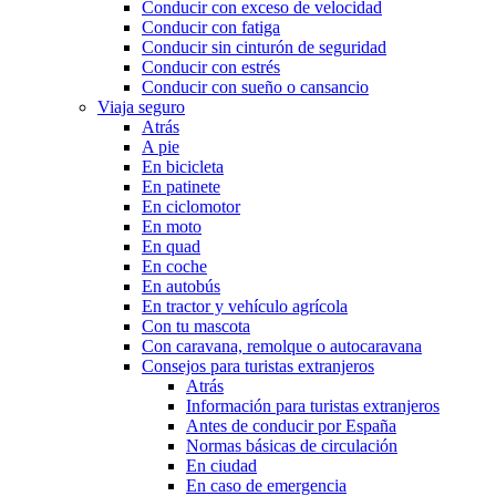
Conducir con exceso de velocidad
Conducir con fatiga
Conducir sin cinturón de seguridad
Conducir con estrés
Conducir con sueño o cansancio
Viaja seguro
Atrás
A pie
En bicicleta
En patinete
En ciclomotor
En moto
En quad
En coche
En autobús
En tractor y vehículo agrícola
Con tu mascota
Con caravana, remolque o autocaravana
Consejos para turistas extranjeros
Atrás
Información para turistas extranjeros
Antes de conducir por España
Normas básicas de circulación
En ciudad
En caso de emergencia