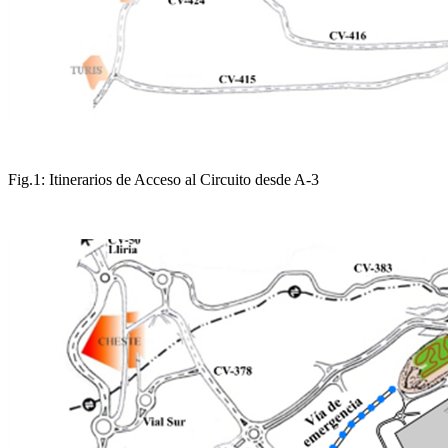
Fig.1: Itinerarios de Acceso al Circuito desde A-3