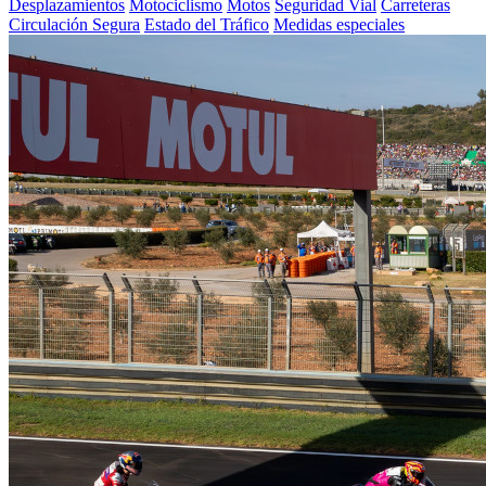
Desplazamientos
Motociclismo
Motos
Seguridad Vial
Carreteras
Circulación Segura
Estado del Tráfico
Medidas especiales