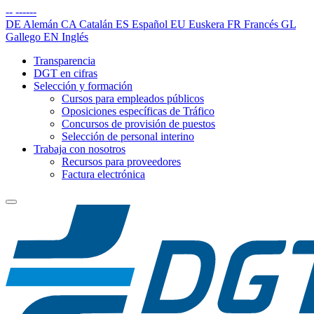
--
------
DE
Alemán
CA
Catalán
ES
Español
EU
Euskera
FR
Francés
GL
Gallego
EN
Inglés
Transparencia
DGT en cifras
Selección y formación
Cursos para empleados públicos
Oposiciones específicas de Tráfico
Concursos de provisión de puestos
Selección de personal interino
Trabaja con nosotros
Recursos para proveedores
Factura electrónica