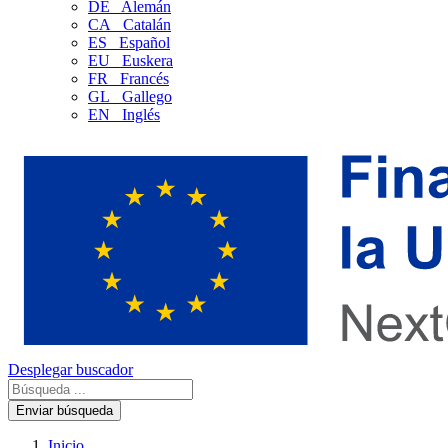
DE
Alemán
CA
Catalán
ES
Español
EU
Euskera
FR
Francés
GL
Gallego
EN
Inglés
Desplegar buscador
Enviar búsqueda
Inicio