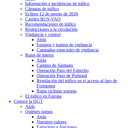
Información e incidencias de tráfico
Cámaras de tráfico
Eclipse 12 de agosto de 2026
Carriles BUS-VAO
Recomendaciones de tráfico
Restricciones a la circulación
Vigilancia y control
Atrás
Equipos y tramos de vigilancia
Campañas especiales de vigilancia
Rutas de interes
Atrás
Camino de Santiago
Operación Paso del Estrecho
Operación Paso de Portugal
Regulación del tráfico en el acceso al faro de
Formentor
Rutas ciclistas seguras
El tráfico en Europa
Conoce la DGT
Atrás
Quiénes somos
Atrás
Nuestros valores
Estructura y funciones