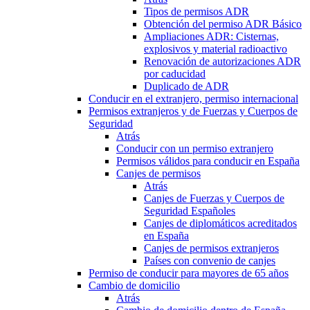
Tipos de permisos ADR
Obtención del permiso ADR Básico
Ampliaciones ADR: Cisternas,
explosivos y material radioactivo
Renovación de autorizaciones ADR
por caducidad
Duplicado de ADR
Conducir en el extranjero, permiso internacional
Permisos extranjeros y de Fuerzas y Cuerpos de
Seguridad
Atrás
Conducir con un permiso extranjero
Permisos válidos para conducir en España
Canjes de permisos
Atrás
Canjes de Fuerzas y Cuerpos de
Seguridad Españoles
Canjes de diplomáticos acreditados
en España
Canjes de permisos extranjeros
Países con convenio de canjes
Permiso de conducir para mayores de 65 años
Cambio de domicilio
Atrás