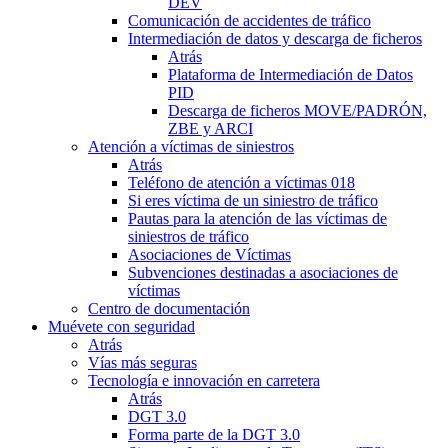
DEV
Comunicación de accidentes de tráfico
Intermediación de datos y descarga de ficheros
Atrás
Plataforma de Intermediación de Datos
PID
Descarga de ficheros MOVE/PADRÓN,
ZBE y ARCI
Atención a víctimas de siniestros
Atrás
Teléfono de atención a víctimas 018
Si eres víctima de un siniestro de tráfico
Pautas para la atención de las víctimas de
siniestros de tráfico
Asociaciones de Víctimas
Subvenciones destinadas a asociaciones de
víctimas
Centro de documentación
Muévete con seguridad
Atrás
Vías más seguras
Tecnología e innovación en carretera
Atrás
DGT 3.0
Forma parte de la DGT 3.0