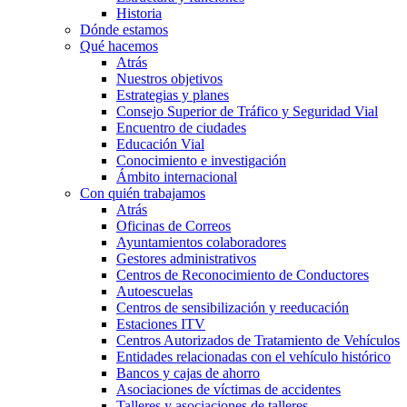
Historia
Dónde estamos
Qué hacemos
Atrás
Nuestros objetivos
Estrategias y planes
Consejo Superior de Tráfico y Seguridad Vial
Encuentro de ciudades
Educación Vial
Conocimiento e investigación
Ámbito internacional
Con quién trabajamos
Atrás
Oficinas de Correos
Ayuntamientos colaboradores
Gestores administrativos
Centros de Reconocimiento de Conductores
Autoescuelas
Centros de sensibilización y reeducación
Estaciones ITV
Centros Autorizados de Tratamiento de Vehículos
Entidades relacionadas con el vehículo histórico
Bancos y cajas de ahorro
Asociaciones de víctimas de accidentes
Talleres y asociaciones de talleres