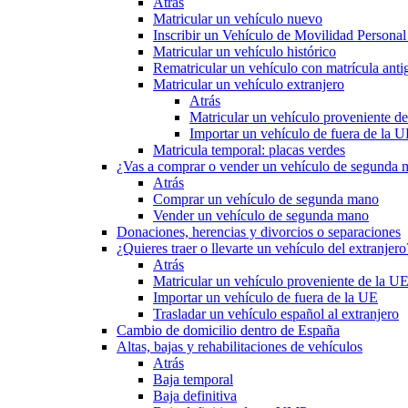
Atrás
Matricular un vehículo nuevo
Inscribir un Vehículo de Movilidad Person
Matricular un vehículo histórico
Rematricular un vehículo con matrícula anti
Matricular un vehículo extranjero
Atrás
Matricular un vehículo proveniente d
Importar un vehículo de fuera de la 
Matricula temporal: placas verdes
¿Vas a comprar o vender un vehículo de segunda
Atrás
Comprar un vehículo de segunda mano
Vender un vehículo de segunda mano
Donaciones, herencias y divorcios o separaciones
¿Quieres traer o llevarte un vehículo del extranjero
Atrás
Matricular un vehículo proveniente de la U
Importar un vehículo de fuera de la UE
Trasladar un vehículo español al extranjero
Cambio de domicilio dentro de España
Altas, bajas y rehabilitaciones de vehículos
Atrás
Baja temporal
Baja definitiva