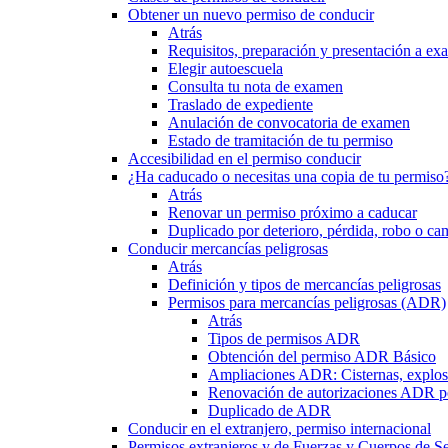
Obtener un nuevo permiso de conducir
Atrás
Requisitos, preparación y presentación a e
Elegir autoescuela
Consulta tu nota de examen
Traslado de expediente
Anulación de convocatoria de examen
Estado de tramitación de tu permiso
Accesibilidad en el permiso conducir
¿Ha caducado o necesitas una copia de tu permiso
Atrás
Renovar un permiso próximo a caducar
Duplicado por deterioro, pérdida, robo o ca
Conducir mercancías peligrosas
Atrás
Definición y tipos de mercancías peligrosas
Permisos para mercancías peligrosas (ADR)
Atrás
Tipos de permisos ADR
Obtención del permiso ADR Básico
Ampliaciones ADR: Cisternas, explosi
Renovación de autorizaciones ADR p
Duplicado de ADR
Conducir en el extranjero, permiso internacional
Permisos extranjeros y de Fuerzas y Cuerpos de S