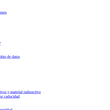
xamen
?
mbio de datos
vos y material radioactivo
or caducidad
eguridad