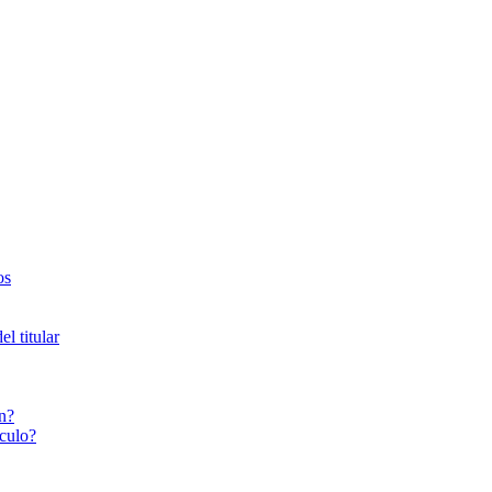
os
l titular
n?
culo?