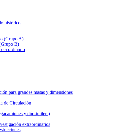
lo histórico
ico (Grupo A)
 (Grupo B)
co a ordinario
ción para grandes masas y dimensiones
a de Circulación
gacamiones y dúo-trailers)
vestigación extraordinarios
estricciones