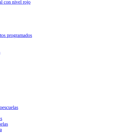
l con nivel rojo
entos programados
s
toescuelas
as
uelas
a