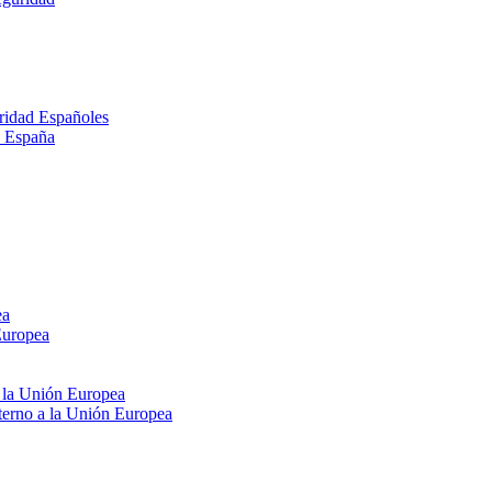
ridad Españoles
n España
ea
Europea
e la Unión Europea
xterno a la Unión Europea