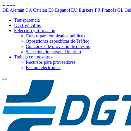
--
------
DE
Alemán
CA
Catalán
ES
Español
EU
Euskera
FR
Francés
GL
Gal
Transparencia
DGT en cifras
Selección y formación
Cursos para empleados públicos
Oposiciones específicas de Tráfico
Concursos de provisión de puestos
Selección de personal interino
Trabaja con nosotros
Recursos para proveedores
Factura electrónica