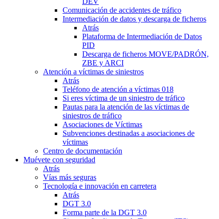
DEV
Comunicación de accidentes de tráfico
Intermediación de datos y descarga de ficheros
Atrás
Plataforma de Intermediación de Datos
PID
Descarga de ficheros MOVE/PADRÓN,
ZBE y ARCI
Atención a víctimas de siniestros
Atrás
Teléfono de atención a víctimas 018
Si eres víctima de un siniestro de tráfico
Pautas para la atención de las víctimas de
siniestros de tráfico
Asociaciones de Víctimas
Subvenciones destinadas a asociaciones de
víctimas
Centro de documentación
Muévete con seguridad
Atrás
Vías más seguras
Tecnología e innovación en carretera
Atrás
DGT 3.0
Forma parte de la DGT 3.0