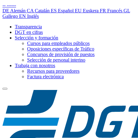
--
------
DE
Alemán
CA
Catalán
ES
Español
EU
Euskera
FR
Francés
GL
Gallego
EN
Inglés
Transparencia
DGT en cifras
Selección y formación
Cursos para empleados públicos
Oposiciones específicas de Tráfico
Concursos de provisión de puestos
Selección de personal interino
Trabaja con nosotros
Recursos para proveedores
Factura electrónica