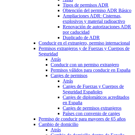
Tipos de permisos ADR
Obtención del permiso ADR Básico
Ampliaciones ADR: Cisternas,
explosivos y material radioactivo
Renovación de autorizaciones ADR
por caducidad
Duplicado de ADR
Conducir en el extranjero, permiso internacional
Permisos extranjeros y de Fuerzas y Cuerpos de
Seguridad
Atrás
Conducir con un permiso extranjero
Permisos válidos para conducir en España
Canjes de permisos
Atrás
Canjes de Fuerzas y Cuerpos de
Seguridad Españoles
Canjes de diplomáticos acreditados
en España
Canjes de permisos extranjeros
Países con convenio de canjes
Permiso de conducir para mayores de 65 años
Cambio de domicilio
Atrás