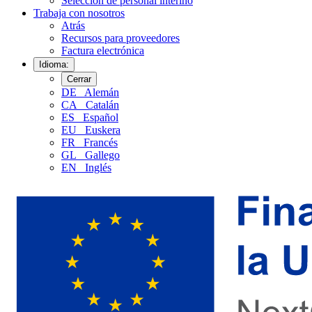
Selección de personal interino
Trabaja con nosotros
Atrás
Recursos para proveedores
Factura electrónica
Idioma:
Cerrar
DE
Alemán
CA
Catalán
ES
Español
EU
Euskera
FR
Francés
GL
Gallego
EN
Inglés