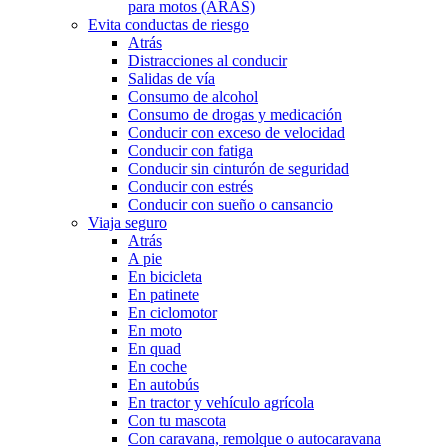
para motos (ARAS)
Evita conductas de riesgo
Atrás
Distracciones al conducir
Salidas de vía
Consumo de alcohol
Consumo de drogas y medicación
Conducir con exceso de velocidad
Conducir con fatiga
Conducir sin cinturón de seguridad
Conducir con estrés
Conducir con sueño o cansancio
Viaja seguro
Atrás
A pie
En bicicleta
En patinete
En ciclomotor
En moto
En quad
En coche
En autobús
En tractor y vehículo agrícola
Con tu mascota
Con caravana, remolque o autocaravana