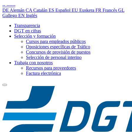
--
------
DE
Alemán
CA
Catalán
ES
Español
EU
Euskera
FR
Francés
GL
Gallego
EN
Inglés
Transparencia
DGT en cifras
Selección y formación
Cursos para empleados públicos
Oposiciones específicas de Tráfico
Concursos de provisión de puestos
Selección de personal interino
Trabaja con nosotros
Recursos para proveedores
Factura electrónica