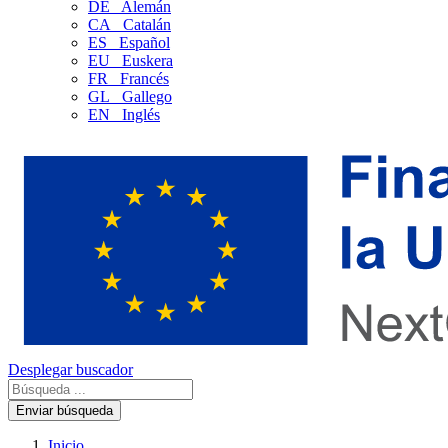
DE
Alemán
CA
Catalán
ES
Español
EU
Euskera
FR
Francés
GL
Gallego
EN
Inglés
Desplegar buscador
Enviar búsqueda
Inicio