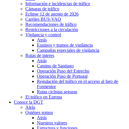
Información e incidencias de tráfico
Cámaras de tráfico
Eclipse 12 de agosto de 2026
Carriles BUS-VAO
Recomendaciones de tráfico
Restricciones a la circulación
Vigilancia y control
Atrás
Equipos y tramos de vigilancia
Campañas especiales de vigilancia
Rutas de interes
Atrás
Camino de Santiago
Operación Paso del Estrecho
Operación Paso de Portugal
Regulación del tráfico en el acceso al faro de
Formentor
Rutas ciclistas seguras
El tráfico en Europa
Conoce la DGT
Atrás
Quiénes somos
Atrás
Nuestros valores
Estructura y funciones