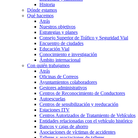
Historia
Dónde estamos
Qué hacemos
Atrás
Nuestros objetivos
Estrategias y planes
Consejo Superior de Tráfico y Seguridad Vial
Encuentro de ciudades
Educación Vial
Conocimiento e investigación
Ámbito internacional
Con quién trabajamos
Atrás
Oficinas de Correos
Ayuntamientos colaboradores
Gestores administrativos
Centros de Reconocimiento de Conductores
Autoescuelas
Centros de sensibilización y reeducación
Estaciones ITV
Centros Autorizados de Tratamiento de Vehículos
Entidades relacionadas con el vehículo histórico
Bancos y cajas de ahorro
Asociaciones de víctimas de accidentes
Talleres y asociaciones de talleres