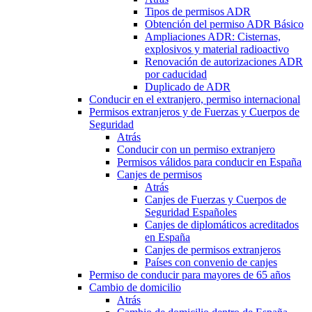
Tipos de permisos ADR
Obtención del permiso ADR Básico
Ampliaciones ADR: Cisternas,
explosivos y material radioactivo
Renovación de autorizaciones ADR
por caducidad
Duplicado de ADR
Conducir en el extranjero, permiso internacional
Permisos extranjeros y de Fuerzas y Cuerpos de
Seguridad
Atrás
Conducir con un permiso extranjero
Permisos válidos para conducir en España
Canjes de permisos
Atrás
Canjes de Fuerzas y Cuerpos de
Seguridad Españoles
Canjes de diplomáticos acreditados
en España
Canjes de permisos extranjeros
Países con convenio de canjes
Permiso de conducir para mayores de 65 años
Cambio de domicilio
Atrás