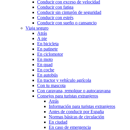
Conducir con exceso de velocidad
Conducir con fatiga
Conducir sin cinturón de seguridad
Conducir con estrés
Conducir con sueño o cansancio
Viaja seguro
Atrás
A pie
En bicicleta
En patinete
En ciclomotor
En moto
En quad
En coche
En autobús
En tractor y vehículo agrícola
Con tu mascota
Con caravana, remolque o autocaravana
Consejos para turistas extranjeros
Atrás
Información para turistas extranjeros
Antes de conducir por España
Normas básicas de circulación
En ciudad
En caso de emergencia