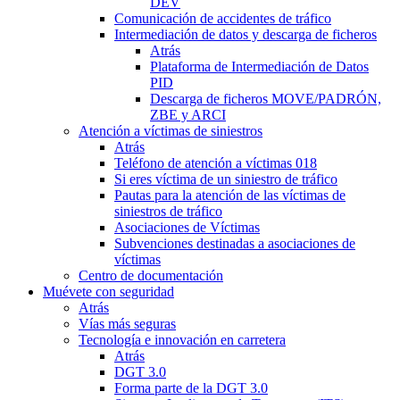
DEV
Comunicación de accidentes de tráfico
Intermediación de datos y descarga de ficheros
Atrás
Plataforma de Intermediación de Datos
PID
Descarga de ficheros MOVE/PADRÓN,
ZBE y ARCI
Atención a víctimas de siniestros
Atrás
Teléfono de atención a víctimas 018
Si eres víctima de un siniestro de tráfico
Pautas para la atención de las víctimas de
siniestros de tráfico
Asociaciones de Víctimas
Subvenciones destinadas a asociaciones de
víctimas
Centro de documentación
Muévete con seguridad
Atrás
Vías más seguras
Tecnología e innovación en carretera
Atrás
DGT 3.0
Forma parte de la DGT 3.0