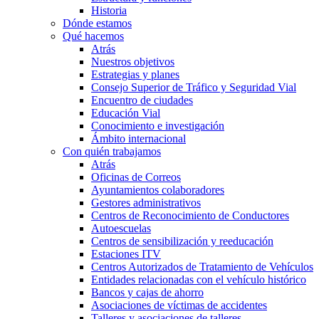
Historia
Dónde estamos
Qué hacemos
Atrás
Nuestros objetivos
Estrategias y planes
Consejo Superior de Tráfico y Seguridad Vial
Encuentro de ciudades
Educación Vial
Conocimiento e investigación
Ámbito internacional
Con quién trabajamos
Atrás
Oficinas de Correos
Ayuntamientos colaboradores
Gestores administrativos
Centros de Reconocimiento de Conductores
Autoescuelas
Centros de sensibilización y reeducación
Estaciones ITV
Centros Autorizados de Tratamiento de Vehículos
Entidades relacionadas con el vehículo histórico
Bancos y cajas de ahorro
Asociaciones de víctimas de accidentes
Talleres y asociaciones de talleres