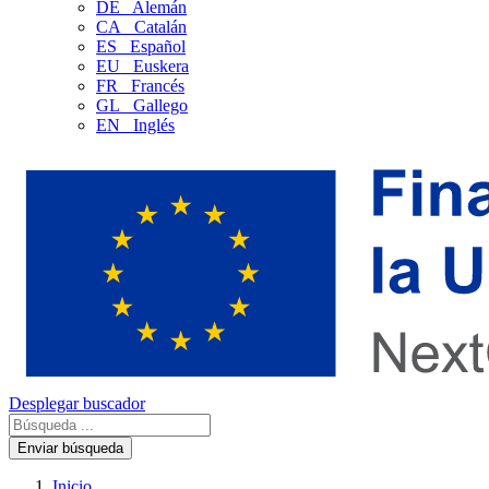
DE
Alemán
CA
Catalán
ES
Español
EU
Euskera
FR
Francés
GL
Gallego
EN
Inglés
Desplegar buscador
Enviar búsqueda
Inicio