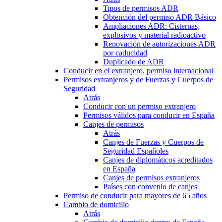
Tipos de permisos ADR
Obtención del permiso ADR Básico
Ampliaciones ADR: Cisternas,
explosivos y material radioactivo
Renovación de autorizaciones ADR
por caducidad
Duplicado de ADR
Conducir en el extranjero, permiso internacional
Permisos extranjeros y de Fuerzas y Cuerpos de
Seguridad
Atrás
Conducir con un permiso extranjero
Permisos válidos para conducir en España
Canjes de permisos
Atrás
Canjes de Fuerzas y Cuerpos de
Seguridad Españoles
Canjes de diplomáticos acreditados
en España
Canjes de permisos extranjeros
Países con convenio de canjes
Permiso de conducir para mayores de 65 años
Cambio de domicilio
Atrás