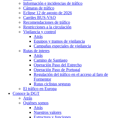
Información e incidencias de tráfico
Cámaras de tráfico
Eclipse 12 de agosto de 2026
Carriles BUS-VAO
Recomendaciones de tráfico
Restricciones a la circulación
Vigilancia y control
Atrás
Equipos y tramos de vigilancia
Campañas especiales de vigilancia
Rutas de interes
Atrás
Camino de Santiago
Operación Paso del Estrecho
Operación Paso de Portugal
Regulación del tráfico en el acceso al faro de
Formentor
Rutas ciclistas seguras
El tráfico en Europa
Conoce la DGT
Atrás
Quiénes somos
Atrás
Nuestros valores
Estructura y funciones