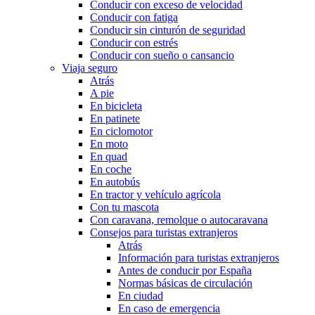
Conducir con exceso de velocidad
Conducir con fatiga
Conducir sin cinturón de seguridad
Conducir con estrés
Conducir con sueño o cansancio
Viaja seguro
Atrás
A pie
En bicicleta
En patinete
En ciclomotor
En moto
En quad
En coche
En autobús
En tractor y vehículo agrícola
Con tu mascota
Con caravana, remolque o autocaravana
Consejos para turistas extranjeros
Atrás
Información para turistas extranjeros
Antes de conducir por España
Normas básicas de circulación
En ciudad
En caso de emergencia