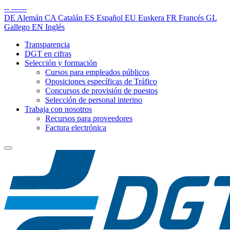
--
------
DE
Alemán
CA
Catalán
ES
Español
EU
Euskera
FR
Francés
GL
Gallego
EN
Inglés
Transparencia
DGT en cifras
Selección y formación
Cursos para empleados públicos
Oposiciones específicas de Tráfico
Concursos de provisión de puestos
Selección de personal interino
Trabaja con nosotros
Recursos para proveedores
Factura electrónica