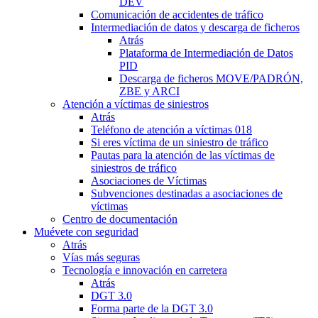
DEV
Comunicación de accidentes de tráfico
Intermediación de datos y descarga de ficheros
Atrás
Plataforma de Intermediación de Datos
PID
Descarga de ficheros MOVE/PADRÓN,
ZBE y ARCI
Atención a víctimas de siniestros
Atrás
Teléfono de atención a víctimas 018
Si eres víctima de un siniestro de tráfico
Pautas para la atención de las víctimas de
siniestros de tráfico
Asociaciones de Víctimas
Subvenciones destinadas a asociaciones de
víctimas
Centro de documentación
Muévete con seguridad
Atrás
Vías más seguras
Tecnología e innovación en carretera
Atrás
DGT 3.0
Forma parte de la DGT 3.0