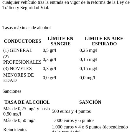
cualquier vehículo tras la entrada en vigor de la reforma de la Ley de
Tráfico y Seguridad Vial.
Tasas máximas de alcohol
LÍMITE EN
LÍMITE EN AIRE
CONDUCTORES
SANGRE
ESPIRADO
(1) GENERAL
0,5 gr/l
0,25 mg/l
(2)
0,3 gr/l
0,15 mg/l
PROFESIONALES
(3) NOVELES
0,3 gr/l
0,15 mg/l
MENORES DE
0,0 gr/l
0,0 mg/l
EDAD
Sanciones
TASA DE ALCOHOL
SANCIÓN
Más de 0,25 mg/l y hasta
500 euros y 4 puntos
0,50 mg/l
Más de 0,50 mg/l
1.000 euros y 6 puntos
1.000 euros y 4 o 6 puntos (dependiendo
Reincidentes