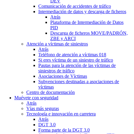
DEV
Comunicación de accidentes de tráfico
Intermediación de datos y descarga de ficheros
Atrás
Plataforma de Intermediación de Datos
PID
Descarga de ficheros MOVE/PADRÓN,
ZBE y ARCI
Atención a víctimas de siniestros
Atrás
Teléfono de atención a víctimas 018
Si eres víctima de un siniestro de tráfico
Pautas para la atención de las víctimas de
siniestros de tráfico
Asociaciones de Víctimas
Subvenciones destinadas a asociaciones de
víctimas
Centro de documentación
Muévete con seguridad
Atrás
Vías más seguras
Tecnología e innovación en carretera
Atrás
DGT 3.0
Forma parte de la DGT 3.0