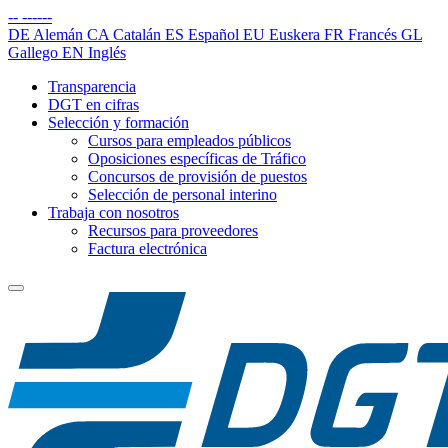
--
------
DE
Alemán
CA
Catalán
ES
Español
EU
Euskera
FR
Francés
GL
Gallego
EN
Inglés
Transparencia
DGT en cifras
Selección y formación
Cursos para empleados públicos
Oposiciones específicas de Tráfico
Concursos de provisión de puestos
Selección de personal interino
Trabaja con nosotros
Recursos para proveedores
Factura electrónica