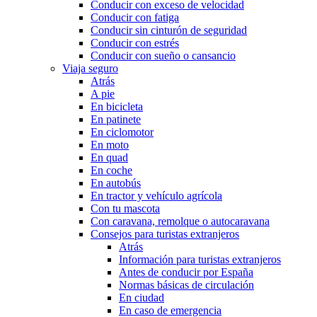
Conducir con exceso de velocidad
Conducir con fatiga
Conducir sin cinturón de seguridad
Conducir con estrés
Conducir con sueño o cansancio
Viaja seguro
Atrás
A pie
En bicicleta
En patinete
En ciclomotor
En moto
En quad
En coche
En autobús
En tractor y vehículo agrícola
Con tu mascota
Con caravana, remolque o autocaravana
Consejos para turistas extranjeros
Atrás
Información para turistas extranjeros
Antes de conducir por España
Normas básicas de circulación
En ciudad
En caso de emergencia