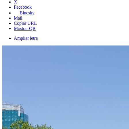
X
Facebook
Bluesky
Mail
Copiar URL
Mostrar QR
Ampliar letra