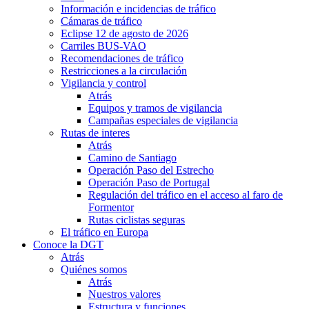
Información e incidencias de tráfico
Cámaras de tráfico
Eclipse 12 de agosto de 2026
Carriles BUS-VAO
Recomendaciones de tráfico
Restricciones a la circulación
Vigilancia y control
Atrás
Equipos y tramos de vigilancia
Campañas especiales de vigilancia
Rutas de interes
Atrás
Camino de Santiago
Operación Paso del Estrecho
Operación Paso de Portugal
Regulación del tráfico en el acceso al faro de
Formentor
Rutas ciclistas seguras
El tráfico en Europa
Conoce la DGT
Atrás
Quiénes somos
Atrás
Nuestros valores
Estructura y funciones