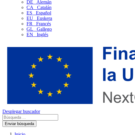
DE
Alemán
CA
Catalán
ES
Español
EU
Euskera
FR
Francés
GL
Gallego
EN
Inglés
Desplegar buscador
Enviar búsqueda
Inicio