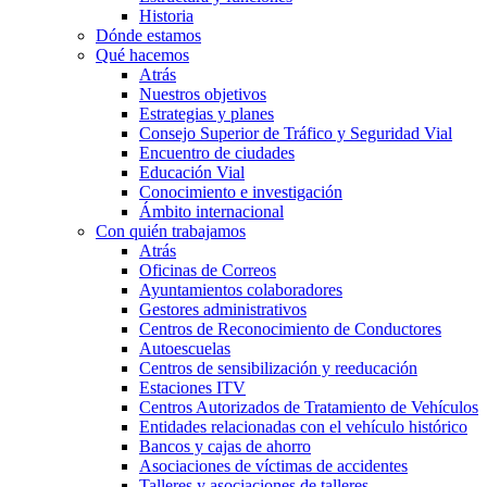
Historia
Dónde estamos
Qué hacemos
Atrás
Nuestros objetivos
Estrategias y planes
Consejo Superior de Tráfico y Seguridad Vial
Encuentro de ciudades
Educación Vial
Conocimiento e investigación
Ámbito internacional
Con quién trabajamos
Atrás
Oficinas de Correos
Ayuntamientos colaboradores
Gestores administrativos
Centros de Reconocimiento de Conductores
Autoescuelas
Centros de sensibilización y reeducación
Estaciones ITV
Centros Autorizados de Tratamiento de Vehículos
Entidades relacionadas con el vehículo histórico
Bancos y cajas de ahorro
Asociaciones de víctimas de accidentes
Talleres y asociaciones de talleres