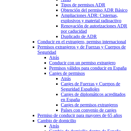
Tipos de permisos ADR
Obtención del permiso ADR Básico
Ampliaciones ADR: Cisternas,
explosivos y material radioactivo
Renovación de autorizaciones ADR
por caducidad
Duplicado de ADR
Conducir en el extranjero, permiso internacional
Permisos extranjeros y de Fuerzas y Cuerpos de
Seguridad
Atrás
Conducir con un permiso extranjero
Permisos válidos para conducir en España
Canjes de permisos
Atrás
Canjes de Fuerzas y Cuerpos de
Seguridad Españoles
Canjes de diplomáticos acreditados
en España
Canjes de permisos extranjeros
Países con convenio de canjes
Permiso de conducir para mayores de 65 años
Cambio de domicilio
Atrás