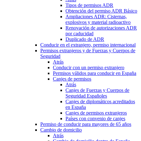
Tipos de permisos ADR
Obtención del permiso ADR Básico
Ampliaciones ADR: Cisternas,
explosivos y material radioactivo
Renovación de autorizaciones ADR
por caducidad
Duplicado de ADR
Conducir en el extranjero, permiso internacional
Permisos extranjeros y de Fuerzas y Cuerpos de
Seguridad
Atrás
Conducir con un permiso extranjero
Permisos válidos para conducir en España
Canjes de permisos
Atrás
Canjes de Fuerzas y Cuerpos de
Seguridad Españoles
Canjes de diplomáticos acreditados
en España
Canjes de permisos extranjeros
Países con convenio de canjes
Permiso de conducir para mayores de 65 años
Cambio de domicilio
Atrás