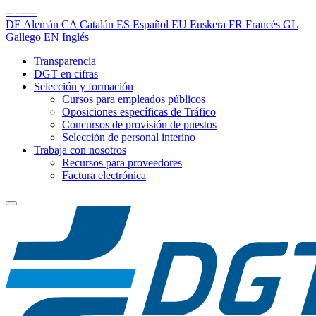
--
------
DE
Alemán
CA
Catalán
ES
Español
EU
Euskera
FR
Francés
GL
Gallego
EN
Inglés
Transparencia
DGT en cifras
Selección y formación
Cursos para empleados públicos
Oposiciones específicas de Tráfico
Concursos de provisión de puestos
Selección de personal interino
Trabaja con nosotros
Recursos para proveedores
Factura electrónica