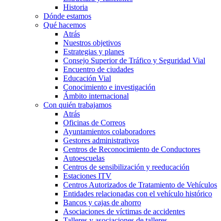
Historia
Dónde estamos
Qué hacemos
Atrás
Nuestros objetivos
Estrategias y planes
Consejo Superior de Tráfico y Seguridad Vial
Encuentro de ciudades
Educación Vial
Conocimiento e investigación
Ámbito internacional
Con quién trabajamos
Atrás
Oficinas de Correos
Ayuntamientos colaboradores
Gestores administrativos
Centros de Reconocimiento de Conductores
Autoescuelas
Centros de sensibilización y reeducación
Estaciones ITV
Centros Autorizados de Tratamiento de Vehículos
Entidades relacionadas con el vehículo histórico
Bancos y cajas de ahorro
Asociaciones de víctimas de accidentes
Talleres y asociaciones de talleres