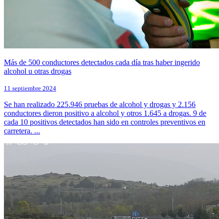
Más de 500 conductores detectados cada día tras haber ingerido
alcohol u otras drogas
11 septiembre 2024
Se han realizado 225.946 pruebas de alcohol y drogas y 2.156
conductores dieron positivo a alcohol y otros 1.645 a drogas. 9 de
cada 10 positivos detectados han sido en controles preventivos en
carretera. ...