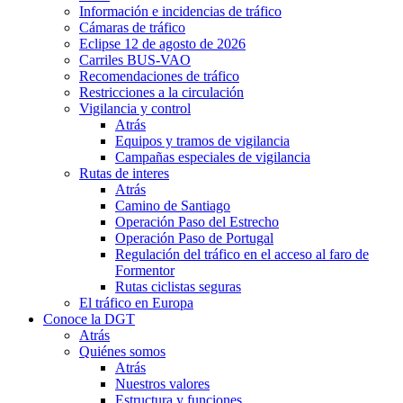
Información e incidencias de tráfico
Cámaras de tráfico
Eclipse 12 de agosto de 2026
Carriles BUS-VAO
Recomendaciones de tráfico
Restricciones a la circulación
Vigilancia y control
Atrás
Equipos y tramos de vigilancia
Campañas especiales de vigilancia
Rutas de interes
Atrás
Camino de Santiago
Operación Paso del Estrecho
Operación Paso de Portugal
Regulación del tráfico en el acceso al faro de
Formentor
Rutas ciclistas seguras
El tráfico en Europa
Conoce la DGT
Atrás
Quiénes somos
Atrás
Nuestros valores
Estructura y funciones