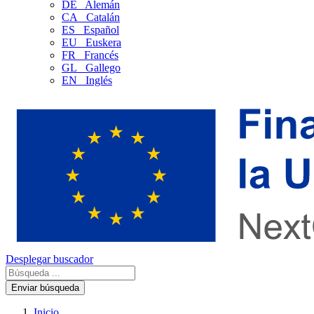
DE
Alemán
CA
Catalán
ES
Español
EU
Euskera
FR
Francés
GL
Gallego
EN
Inglés
Desplegar buscador
Enviar búsqueda
Inicio