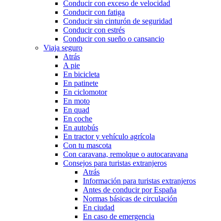
Conducir con exceso de velocidad
Conducir con fatiga
Conducir sin cinturón de seguridad
Conducir con estrés
Conducir con sueño o cansancio
Viaja seguro
Atrás
A pie
En bicicleta
En patinete
En ciclomotor
En moto
En quad
En coche
En autobús
En tractor y vehículo agrícola
Con tu mascota
Con caravana, remolque o autocaravana
Consejos para turistas extranjeros
Atrás
Información para turistas extranjeros
Antes de conducir por España
Normas básicas de circulación
En ciudad
En caso de emergencia