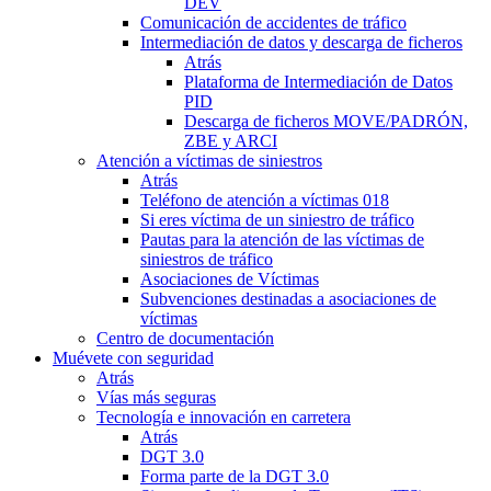
DEV
Comunicación de accidentes de tráfico
Intermediación de datos y descarga de ficheros
Atrás
Plataforma de Intermediación de Datos
PID
Descarga de ficheros MOVE/PADRÓN,
ZBE y ARCI
Atención a víctimas de siniestros
Atrás
Teléfono de atención a víctimas 018
Si eres víctima de un siniestro de tráfico
Pautas para la atención de las víctimas de
siniestros de tráfico
Asociaciones de Víctimas
Subvenciones destinadas a asociaciones de
víctimas
Centro de documentación
Muévete con seguridad
Atrás
Vías más seguras
Tecnología e innovación en carretera
Atrás
DGT 3.0
Forma parte de la DGT 3.0