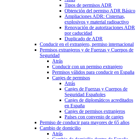
Tipos de permisos ADR
Obtención del permiso ADR Básico
Ampliaciones ADR: Cisternas,
explosivos y material radioactivo
Renovación de autorizaciones ADR
por caducidad
Duplicado de ADR
Conducir en el extranjero, permiso internacional
Permisos extranjeros y de Fuerzas y Cuerpos de
Seguridad
Atrás
Conducir con un permiso extranjero
Permisos válidos para conducir en España
Canjes de permisos
Atrás
Canjes de Fuerzas y Cuerpos de
Seguridad Españoles
Canjes de diplomáticos acreditados
en España
Canjes de permisos extranjeros
Países con convenio de canjes
Permiso de conducir para mayores de 65 años
Cambio de domicilio
Atrás