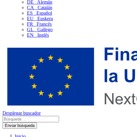
DE
Alemán
CA
Catalán
ES
Español
EU
Euskera
FR
Francés
GL
Gallego
EN
Inglés
Desplegar buscador
Enviar búsqueda
Inicio