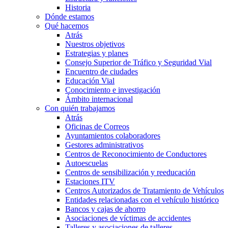
Historia
Dónde estamos
Qué hacemos
Atrás
Nuestros objetivos
Estrategias y planes
Consejo Superior de Tráfico y Seguridad Vial
Encuentro de ciudades
Educación Vial
Conocimiento e investigación
Ámbito internacional
Con quién trabajamos
Atrás
Oficinas de Correos
Ayuntamientos colaboradores
Gestores administrativos
Centros de Reconocimiento de Conductores
Autoescuelas
Centros de sensibilización y reeducación
Estaciones ITV
Centros Autorizados de Tratamiento de Vehículos
Entidades relacionadas con el vehículo histórico
Bancos y cajas de ahorro
Asociaciones de víctimas de accidentes
Talleres y asociaciones de talleres