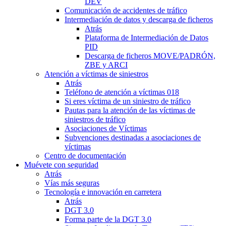
DEV
Comunicación de accidentes de tráfico
Intermediación de datos y descarga de ficheros
Atrás
Plataforma de Intermediación de Datos
PID
Descarga de ficheros MOVE/PADRÓN,
ZBE y ARCI
Atención a víctimas de siniestros
Atrás
Teléfono de atención a víctimas 018
Si eres víctima de un siniestro de tráfico
Pautas para la atención de las víctimas de
siniestros de tráfico
Asociaciones de Víctimas
Subvenciones destinadas a asociaciones de
víctimas
Centro de documentación
Muévete con seguridad
Atrás
Vías más seguras
Tecnología e innovación en carretera
Atrás
DGT 3.0
Forma parte de la DGT 3.0