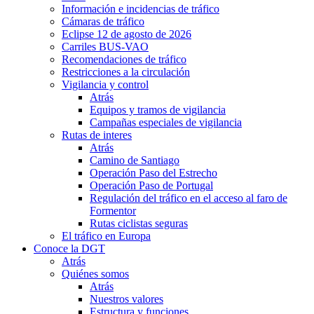
Información e incidencias de tráfico
Cámaras de tráfico
Eclipse 12 de agosto de 2026
Carriles BUS-VAO
Recomendaciones de tráfico
Restricciones a la circulación
Vigilancia y control
Atrás
Equipos y tramos de vigilancia
Campañas especiales de vigilancia
Rutas de interes
Atrás
Camino de Santiago
Operación Paso del Estrecho
Operación Paso de Portugal
Regulación del tráfico en el acceso al faro de
Formentor
Rutas ciclistas seguras
El tráfico en Europa
Conoce la DGT
Atrás
Quiénes somos
Atrás
Nuestros valores
Estructura y funciones