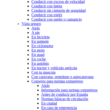
Conducir con exceso de velocidad
Conducir con fatiga
Conducir sin cinturón de seguridad
Conducir con estrés
Conducir con sueño o cansancio
Viaja seguro
Atrás
A pie
En bicicleta
En patinete
En ciclomotor
En moto
En quad
En coche
En autobús
En tractor y vehículo agrícola
Con tu mascota
Con caravana, remolque o autocaravana
Consejos para turistas extranjeros
Atrás
Información para turistas extranjeros
Antes de conducir por España
Normas básicas de circulación
En ciudad
En caso de emergencia