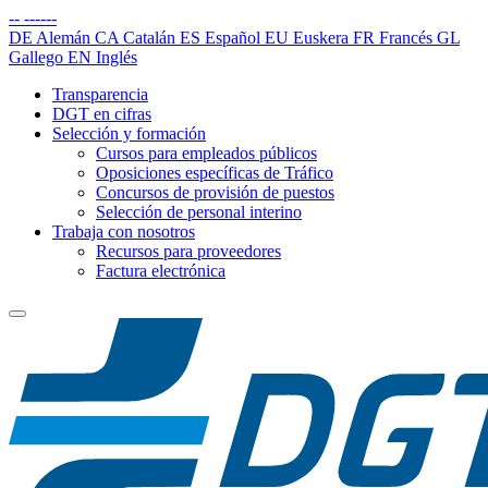
--
------
DE
Alemán
CA
Catalán
ES
Español
EU
Euskera
FR
Francés
GL
Gallego
EN
Inglés
Transparencia
DGT en cifras
Selección y formación
Cursos para empleados públicos
Oposiciones específicas de Tráfico
Concursos de provisión de puestos
Selección de personal interino
Trabaja con nosotros
Recursos para proveedores
Factura electrónica