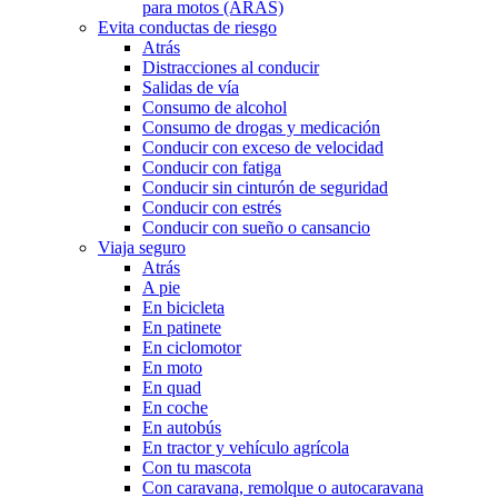
para motos (ARAS)
Evita conductas de riesgo
Atrás
Distracciones al conducir
Salidas de vía
Consumo de alcohol
Consumo de drogas y medicación
Conducir con exceso de velocidad
Conducir con fatiga
Conducir sin cinturón de seguridad
Conducir con estrés
Conducir con sueño o cansancio
Viaja seguro
Atrás
A pie
En bicicleta
En patinete
En ciclomotor
En moto
En quad
En coche
En autobús
En tractor y vehículo agrícola
Con tu mascota
Con caravana, remolque o autocaravana