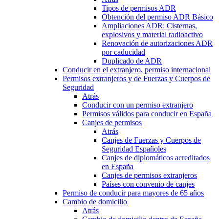
Tipos de permisos ADR
Obtención del permiso ADR Básico
Ampliaciones ADR: Cisternas,
explosivos y material radioactivo
Renovación de autorizaciones ADR
por caducidad
Duplicado de ADR
Conducir en el extranjero, permiso internacional
Permisos extranjeros y de Fuerzas y Cuerpos de
Seguridad
Atrás
Conducir con un permiso extranjero
Permisos válidos para conducir en España
Canjes de permisos
Atrás
Canjes de Fuerzas y Cuerpos de
Seguridad Españoles
Canjes de diplomáticos acreditados
en España
Canjes de permisos extranjeros
Países con convenio de canjes
Permiso de conducir para mayores de 65 años
Cambio de domicilio
Atrás