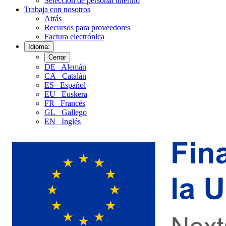
Selección de personal interino
Trabaja con nosotros
Atrás
Recursos para proveedores
Factura electrónica
Idioma:
Cerrar
DE
Alemán
CA
Catalán
ES
Español
EU
Euskera
FR
Francés
GL
Gallego
EN
Inglés