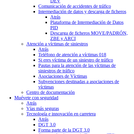
DEV
Comunicación de accidentes de tráfico
Intermediación de datos y descarga de ficheros
Atrás
Plataforma de Intermediación de Datos
PID
Descarga de ficheros MOVE/PADRÓN,
ZBE y ARCI
Atención a víctimas de siniestros
Atrás
Teléfono de atención a víctimas 018
Si eres víctima de un siniestro de tráfico
Pautas para la atención de las víctimas de
siniestros de tráfico
Asociaciones de Víctimas
Subvenciones destinadas a asociaciones de
víctimas
Centro de documentación
Muévete con seguridad
Atrás
Vías más seguras
Tecnología e innovación en carretera
Atrás
DGT 3.0
Forma parte de la DGT 3.0