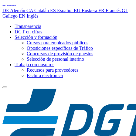
--
------
DE
Alemán
CA
Catalán
ES
Español
EU
Euskera
FR
Francés
GL
Gallego
EN
Inglés
Transparencia
DGT en cifras
Selección y formación
Cursos para empleados públicos
Oposiciones específicas de Tráfico
Concursos de provisión de puestos
Selección de personal interino
Trabaja con nosotros
Recursos para proveedores
Factura electrónica