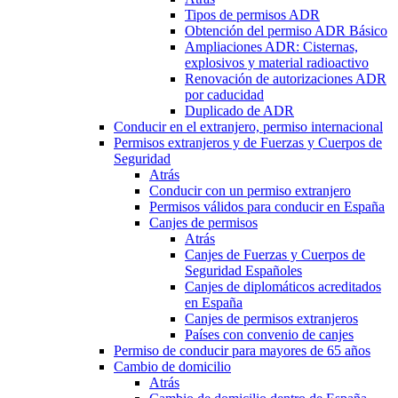
Tipos de permisos ADR
Obtención del permiso ADR Básico
Ampliaciones ADR: Cisternas,
explosivos y material radioactivo
Renovación de autorizaciones ADR
por caducidad
Duplicado de ADR
Conducir en el extranjero, permiso internacional
Permisos extranjeros y de Fuerzas y Cuerpos de
Seguridad
Atrás
Conducir con un permiso extranjero
Permisos válidos para conducir en España
Canjes de permisos
Atrás
Canjes de Fuerzas y Cuerpos de
Seguridad Españoles
Canjes de diplomáticos acreditados
en España
Canjes de permisos extranjeros
Países con convenio de canjes
Permiso de conducir para mayores de 65 años
Cambio de domicilio
Atrás