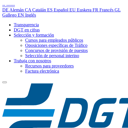
--
------
DE
Alemán
CA
Catalán
ES
Español
EU
Euskera
FR
Francés
GL
Gallego
EN
Inglés
Transparencia
DGT en cifras
Selección y formación
Cursos para empleados públicos
Oposiciones específicas de Tráfico
Concursos de provisión de puestos
Selección de personal interino
Trabaja con nosotros
Recursos para proveedores
Factura electrónica