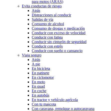
para motos (ARAS)
Evita conductas de riesgo
Atrás
Distracciones al conducir
Salidas de vía
Consumo de alcohol
Consumo de drogas y medicación
Conducir con exceso de velocidad
Conducir con fatiga
Conducir sin cinturón de seguridad
Conducir con estrés
Conducir con sueño o cansancio
Viaja seguro
Atrás
A pie
En bicicleta
En patinete
En ciclomotor
En moto
En quad
En coche
En autobús
En tractor y vehículo agrícola
Con tu mascota
Con caravana, remolque o autocaravana