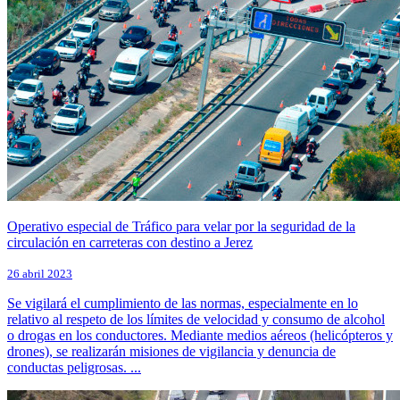
Operativo especial de Tráfico para velar por la seguridad de la
circulación en carreteras con destino a Jerez
26 abril 2023
Se vigilará el cumplimiento de las normas, especialmente en lo
relativo al respeto de los límites de velocidad y consumo de alcohol
o drogas en los conductores. Mediante medios aéreos (helicópteros y
drones), se realizarán misiones de vigilancia y denuncia de
conductas peligrosas. ...