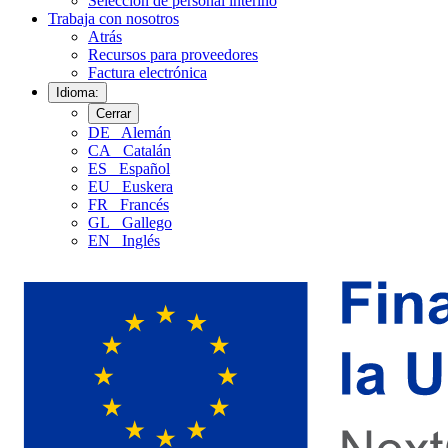
Selección de personal interino
Trabaja con nosotros
Atrás
Recursos para proveedores
Factura electrónica
Idioma:
Cerrar
DE
Alemán
CA
Catalán
ES
Español
EU
Euskera
FR
Francés
GL
Gallego
EN
Inglés