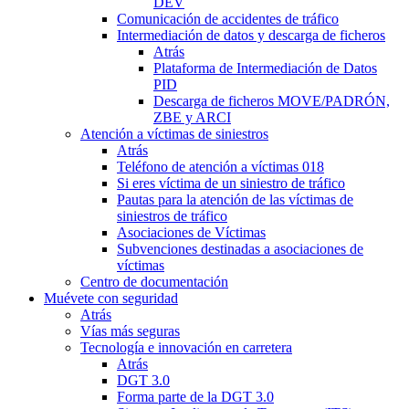
DEV
Comunicación de accidentes de tráfico
Intermediación de datos y descarga de ficheros
Atrás
Plataforma de Intermediación de Datos
PID
Descarga de ficheros MOVE/PADRÓN,
ZBE y ARCI
Atención a víctimas de siniestros
Atrás
Teléfono de atención a víctimas 018
Si eres víctima de un siniestro de tráfico
Pautas para la atención de las víctimas de
siniestros de tráfico
Asociaciones de Víctimas
Subvenciones destinadas a asociaciones de
víctimas
Centro de documentación
Muévete con seguridad
Atrás
Vías más seguras
Tecnología e innovación en carretera
Atrás
DGT 3.0
Forma parte de la DGT 3.0