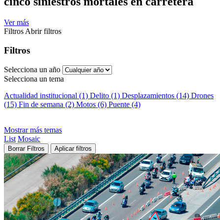
cinco siniestros mortales en carretera
Ver más
Filtros
Abrir filtros
Filtros
Selecciona un año
Selecciona un tema
Actualidad institucional (1)
Delito (1)
Desplazamientos (14)
Drones
(15)
Fin de semana (2)
Motos (6)
Puente (4)
Mostrar más temas
List
Mosaic
Borrar Filtros
Aplicar filtros