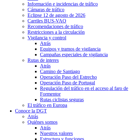
Información e incidencias de tráfico
Cámaras de tráfico
Eclipse 12 de agosto de 2026
Carriles BUS-VAO
Recomendaciones de tráfico
Restricciones a la circulación
Vigilancia y control
Atrás
Equipos y tramos de vigilancia
Campañas especiales de vigilancia
Rutas de interes
Atrás
Camino de Santiago
Operación Paso del Estrecho
Operación Paso de Portugal
Regulación del tráfico en el acceso al faro de
Formentor
Rutas ciclistas seguras
El tráfico en Europa
Conoce la DGT
Atrás
Quiénes somos
Atrás
Nuestros valores
Estructura y funciones