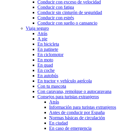
Conducir con exceso de velocidad
Conducir con fatiga
Conducir sin cinturón de seguridad
Conducir con estrés
Conducir con sueño o cansancio
Viaja seguro
Atrás
A pie
En bicicleta
En patinete
En ciclomotor
En moto
En quad
En coche
En autobús
En tractor y vehículo agrícola
Con tu mascota
Con caravana, remolque o autocaravana
Consejos para turistas extranjeros
Atrás
Información para turistas extranjeros
Antes de conducir por España
Normas básicas de circulación
En ciudad
En caso de emergencia