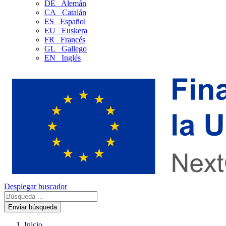
DE
Alemán
CA
Catalán
ES
Español
EU
Euskera
FR
Francés
GL
Gallego
EN
Inglés
Desplegar buscador
Enviar búsqueda
Inicio