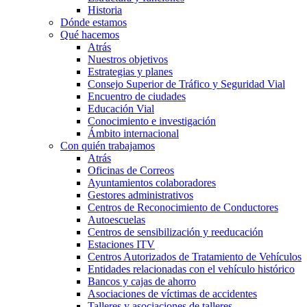
Historia
Dónde estamos
Qué hacemos
Atrás
Nuestros objetivos
Estrategias y planes
Consejo Superior de Tráfico y Seguridad Vial
Encuentro de ciudades
Educación Vial
Conocimiento e investigación
Ámbito internacional
Con quién trabajamos
Atrás
Oficinas de Correos
Ayuntamientos colaboradores
Gestores administrativos
Centros de Reconocimiento de Conductores
Autoescuelas
Centros de sensibilización y reeducación
Estaciones ITV
Centros Autorizados de Tratamiento de Vehículos
Entidades relacionadas con el vehículo histórico
Bancos y cajas de ahorro
Asociaciones de víctimas de accidentes
Talleres y asociaciones de talleres