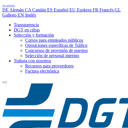
--
------
DE
Alemán
CA
Catalán
ES
Español
EU
Euskera
FR
Francés
GL
Gallego
EN
Inglés
Transparencia
DGT en cifras
Selección y formación
Cursos para empleados públicos
Oposiciones específicas de Tráfico
Concursos de provisión de puestos
Selección de personal interino
Trabaja con nosotros
Recursos para proveedores
Factura electrónica