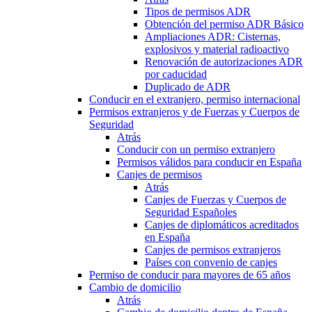
Tipos de permisos ADR
Obtención del permiso ADR Básico
Ampliaciones ADR: Cisternas,
explosivos y material radioactivo
Renovación de autorizaciones ADR
por caducidad
Duplicado de ADR
Conducir en el extranjero, permiso internacional
Permisos extranjeros y de Fuerzas y Cuerpos de
Seguridad
Atrás
Conducir con un permiso extranjero
Permisos válidos para conducir en España
Canjes de permisos
Atrás
Canjes de Fuerzas y Cuerpos de
Seguridad Españoles
Canjes de diplomáticos acreditados
en España
Canjes de permisos extranjeros
Países con convenio de canjes
Permiso de conducir para mayores de 65 años
Cambio de domicilio
Atrás