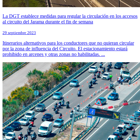
La DGT establece medidas para regular la circulación en los accesos
al circuito del Jarama durante el fin de semana
29 septiembre 2023
Itinerarios alternativos para los conductores que no quieran circular
por la zona de influencia del Circuito. El estacionamiento estará
prohibido en arcenes y otras zonas no habilitadas. ...