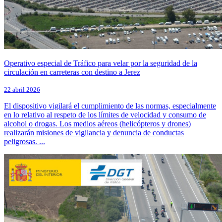
Operativo especial de Tráfico para velar por la seguridad de la
circulación en carreteras con destino a Jerez
22 abril 2026
El dispositivo vigilará el cumplimiento de las normas, especialmente
en lo relativo al respeto de los límites de velocidad y consumo de
alcohol o drogas. Los medios aéreos (helicópteros y drones)
realizarán misiones de vigilancia y denuncia de conductas
peligrosas. ...