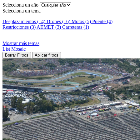
Selecciona un año
Selecciona un tema
Desplazamientos (14)
Drones (16)
Motos (5)
Puente (4)
Restricciones (3)
AEMET (3)
Carreteras (1)
Mostrar más temas
List
Mosaic
Borrar Filtros
Aplicar filtros