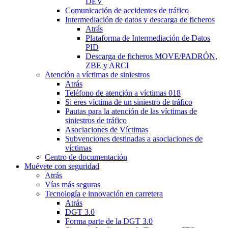
DEV
Comunicación de accidentes de tráfico
Intermediación de datos y descarga de ficheros
Atrás
Plataforma de Intermediación de Datos
PID
Descarga de ficheros MOVE/PADRÓN,
ZBE y ARCI
Atención a víctimas de siniestros
Atrás
Teléfono de atención a víctimas 018
Si eres víctima de un siniestro de tráfico
Pautas para la atención de las víctimas de
siniestros de tráfico
Asociaciones de Víctimas
Subvenciones destinadas a asociaciones de
víctimas
Centro de documentación
Muévete con seguridad
Atrás
Vías más seguras
Tecnología e innovación en carretera
Atrás
DGT 3.0
Forma parte de la DGT 3.0