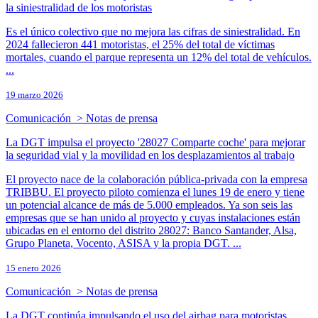
la siniestralidad de los motoristas
Es el único colectivo que no mejora las cifras de siniestralidad. En
2024 fallecieron 441 motoristas, el 25% del total de víctimas
mortales, cuando el parque representa un 12% del total de vehículos.
...
19 marzo 2026
Comunicación > Notas de prensa
La DGT impulsa el proyecto '28027 Comparte coche' para mejorar
la seguridad vial y la movilidad en los desplazamientos al trabajo
El proyecto nace de la colaboración pública-privada con la empresa
TRIBBU. El proyecto piloto comienza el lunes 19 de enero y tiene
un potencial alcance de más de 5.000 empleados. Ya son seis las
empresas que se han unido al proyecto y cuyas instalaciones están
ubicadas en el entorno del distrito 28027: Banco Santander, Alsa,
Grupo Planeta, Vocento, ASISA y la propia DGT. ...
15 enero 2026
Comunicación > Notas de prensa
La DGT continúa impulsando el uso del airbag para motoristas