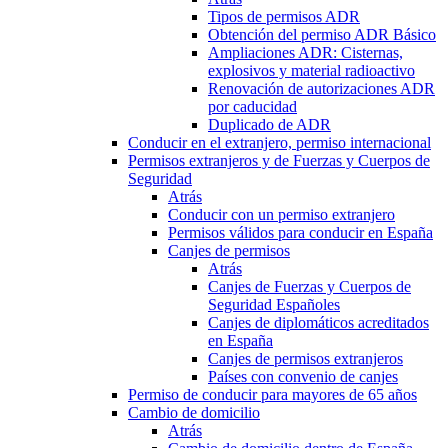
Tipos de permisos ADR
Obtención del permiso ADR Básico
Ampliaciones ADR: Cisternas,
explosivos y material radioactivo
Renovación de autorizaciones ADR
por caducidad
Duplicado de ADR
Conducir en el extranjero, permiso internacional
Permisos extranjeros y de Fuerzas y Cuerpos de
Seguridad
Atrás
Conducir con un permiso extranjero
Permisos válidos para conducir en España
Canjes de permisos
Atrás
Canjes de Fuerzas y Cuerpos de
Seguridad Españoles
Canjes de diplomáticos acreditados
en España
Canjes de permisos extranjeros
Países con convenio de canjes
Permiso de conducir para mayores de 65 años
Cambio de domicilio
Atrás