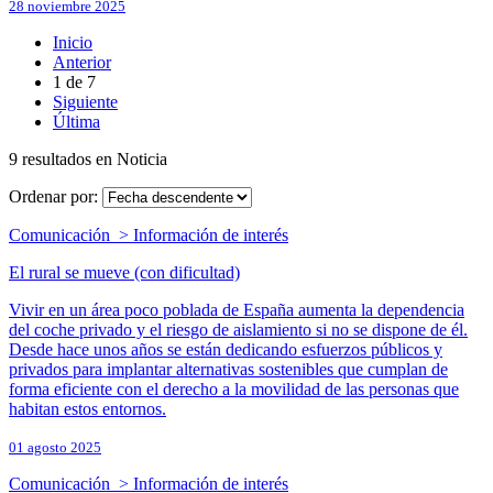
28 noviembre 2025
Inicio
Anterior
1
de
7
Siguiente
Última
9 resultados en Noticia
Ordenar por:
Comunicación > Información de interés
El rural se mueve (con dificultad)
Vivir en un área poco poblada de España aumenta la dependencia
del coche privado y el riesgo de aislamiento si no se dispone de él.
Desde hace unos años se están dedicando esfuerzos públicos y
privados para implantar alternativas sostenibles que cumplan de
forma eficiente con el derecho a la movilidad de las personas que
habitan estos entornos.
01 agosto 2025
Comunicación > Información de interés