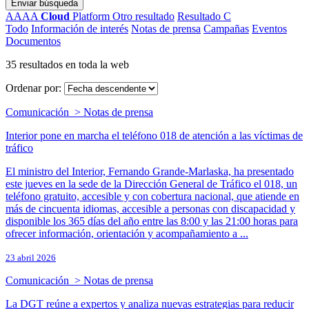
Enviar búsqueda
AAAA
Cloud
Platform
Otro resultado
Resultado C
Todo
Información de interés
Notas de prensa
Campañas
Eventos
Documentos
35 resultados en toda la web
Ordenar por:
Comunicación > Notas de prensa
Interior pone en marcha el teléfono 018 de atención a las víctimas de
tráfico
El ministro del Interior, Fernando Grande-Marlaska, ha presentado
este jueves en la sede de la Dirección General de Tráfico el 018, un
teléfono gratuito, accesible y con cobertura nacional, que atiende en
más de cincuenta idiomas, accesible a personas con discapacidad y
disponible los 365 días del año entre las 8:00 y las 21:00 horas para
ofrecer información, orientación y acompañamiento a ...
23 abril 2026
Comunicación > Notas de prensa
La DGT reúne a expertos y analiza nuevas estrategias para reducir