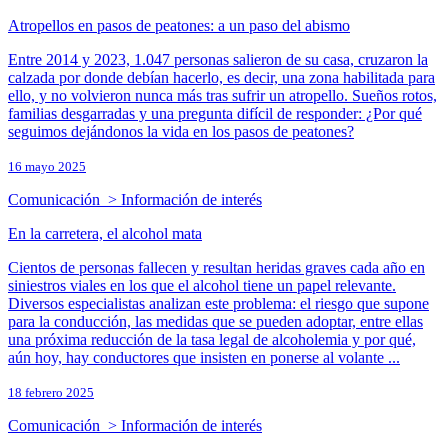
Atropellos en pasos de peatones: a un paso del abismo
Entre 2014 y 2023, 1.047 personas salieron de su casa, cruzaron la
calzada por donde debían hacerlo, es decir, una zona habilitada para
ello, y no volvieron nunca más tras sufrir un atropello. Sueños rotos,
familias desgarradas y una pregunta difícil de responder: ¿Por qué
seguimos dejándonos la vida en los pasos de peatones?
16 mayo 2025
Comunicación > Información de interés
En la carretera, el alcohol mata
Cientos de personas fallecen y resultan heridas graves cada año en
siniestros viales en los que el alcohol tiene un papel relevante.
Diversos especialistas analizan este problema: el riesgo que supone
para la conducción, las medidas que se pueden adoptar, entre ellas
una próxima reducción de la tasa legal de alcoholemia y por qué,
aún hoy, hay conductores que insisten en ponerse al volante ...
18 febrero 2025
Comunicación > Información de interés