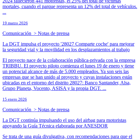
2024 fallecieron 441 motoristas, el 25% del total de víctimas
mortales, cuando el parque representa un 12% del total de vehículos.
...
19 marzo 2026
Comunicación > Notas de prensa
La DGT impulsa el proyecto '28027 Comparte coche' para mejorar
la seguridad vial y la movilidad en los desplazamientos al trabajo
El proyecto nace de la colaboración pública-privada con la empresa
TRIBBU. El proyecto piloto comienza el lunes 19 de enero y tiene
un potencial alcance de más de 5.000 empleados. Ya son seis las
empresas que se han unido al proyecto y cuyas instalaciones están
ubicadas en el entorno del distrito 28027: Banco Santander, Alsa,
Grupo Planeta, Vocento, ASISA y la propia DGT. ...
15 enero 2026
Comunicación > Notas de prensa
La DGT continúa impulsando el uso del airbag para motoristas
apoyando la Guía Técnica elaborada por ANESDOR
Se trata de una guía divulgativa, con recomendaciones para que el