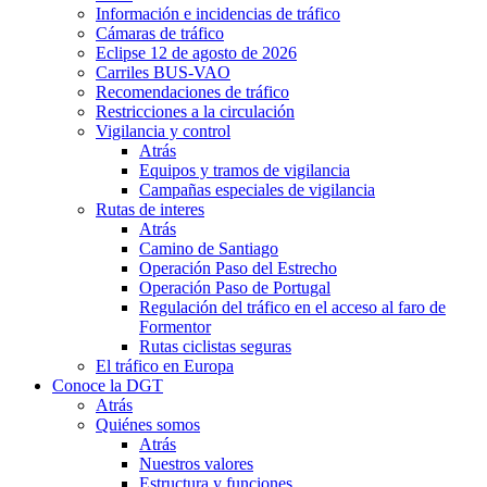
Información e incidencias de tráfico
Cámaras de tráfico
Eclipse 12 de agosto de 2026
Carriles BUS-VAO
Recomendaciones de tráfico
Restricciones a la circulación
Vigilancia y control
Atrás
Equipos y tramos de vigilancia
Campañas especiales de vigilancia
Rutas de interes
Atrás
Camino de Santiago
Operación Paso del Estrecho
Operación Paso de Portugal
Regulación del tráfico en el acceso al faro de
Formentor
Rutas ciclistas seguras
El tráfico en Europa
Conoce la DGT
Atrás
Quiénes somos
Atrás
Nuestros valores
Estructura y funciones