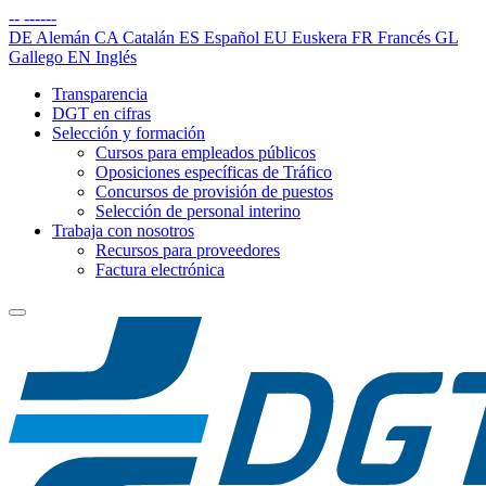
--
------
DE
Alemán
CA
Catalán
ES
Español
EU
Euskera
FR
Francés
GL
Gallego
EN
Inglés
Transparencia
DGT en cifras
Selección y formación
Cursos para empleados públicos
Oposiciones específicas de Tráfico
Concursos de provisión de puestos
Selección de personal interino
Trabaja con nosotros
Recursos para proveedores
Factura electrónica