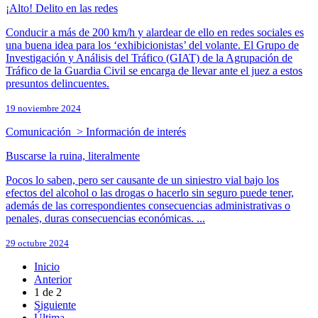
¡Alto! Delito en las redes
Conducir a más de 200 km/h y alardear de ello en redes sociales es
una buena idea para los ‘exhibicionistas’ del volante. El Grupo de
Investigación y Análisis del Tráfico (GIAT) de la Agrupación de
Tráfico de la Guardia Civil se encarga de llevar ante el juez a estos
presuntos delincuentes.
19 noviembre 2024
Comunicación > Información de interés
Buscarse la ruina, literalmente
Pocos lo saben, pero ser causante de un siniestro vial bajo los
efectos del alcohol o las drogas o hacerlo sin seguro puede tener,
además de las correspondientes consecuencias administrativas o
penales, duras consecuencias económicas. ...
29 octubre 2024
Inicio
Anterior
1
de
2
Siguiente
Última