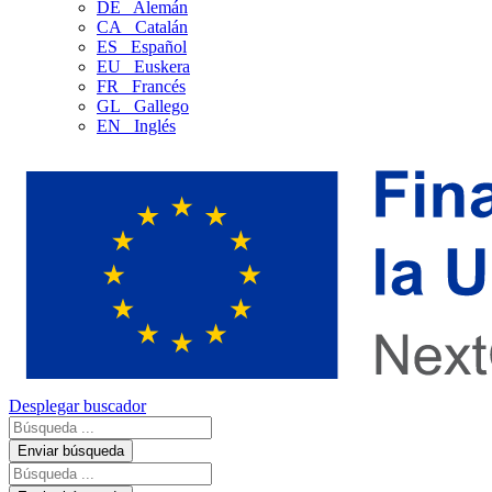
DE
Alemán
CA
Catalán
ES
Español
EU
Euskera
FR
Francés
GL
Gallego
EN
Inglés
Desplegar buscador
Enviar búsqueda