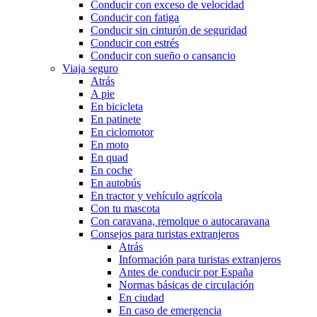
Conducir con exceso de velocidad
Conducir con fatiga
Conducir sin cinturón de seguridad
Conducir con estrés
Conducir con sueño o cansancio
Viaja seguro
Atrás
A pie
En bicicleta
En patinete
En ciclomotor
En moto
En quad
En coche
En autobús
En tractor y vehículo agrícola
Con tu mascota
Con caravana, remolque o autocaravana
Consejos para turistas extranjeros
Atrás
Información para turistas extranjeros
Antes de conducir por España
Normas básicas de circulación
En ciudad
En caso de emergencia