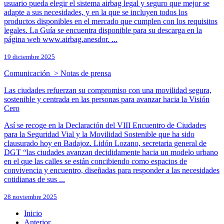
usuario pueda elegir el sistema airbag legal y seguro que mejor se
adapte a sus necesidades, y en la que se incluyen todos los
productos disponibles en el mercado que cumplen con los requisitos
legales. La Guía se encuentra disponible para su descarga en la
página web www.airbag.anesdor. ...
19 diciembre 2025
Comunicación > Notas de prensa
Las ciudades refuerzan su compromiso con una movilidad segura,
sostenible y centrada en las personas para avanzar hacia la Visión
Cero
Así se recoge en la Declaración del VIII Encuentro de Ciudades
para la Seguridad Vial y la Movilidad Sostenible que ha sido
clausurado hoy en Badajoz. Lidón Lozano, secretaria general de
DGT “las ciudades avanzan decididamente hacia un modelo urbano
en el que las calles se están concibiendo como espacios de
convivencia y encuentro, diseñadas para responder a las necesidades
cotidianas de sus ...
28 noviembre 2025
Inicio
Anterior