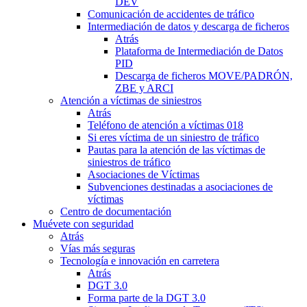
DEV
Comunicación de accidentes de tráfico
Intermediación de datos y descarga de ficheros
Atrás
Plataforma de Intermediación de Datos
PID
Descarga de ficheros MOVE/PADRÓN,
ZBE y ARCI
Atención a víctimas de siniestros
Atrás
Teléfono de atención a víctimas 018
Si eres víctima de un siniestro de tráfico
Pautas para la atención de las víctimas de
siniestros de tráfico
Asociaciones de Víctimas
Subvenciones destinadas a asociaciones de
víctimas
Centro de documentación
Muévete con seguridad
Atrás
Vías más seguras
Tecnología e innovación en carretera
Atrás
DGT 3.0
Forma parte de la DGT 3.0