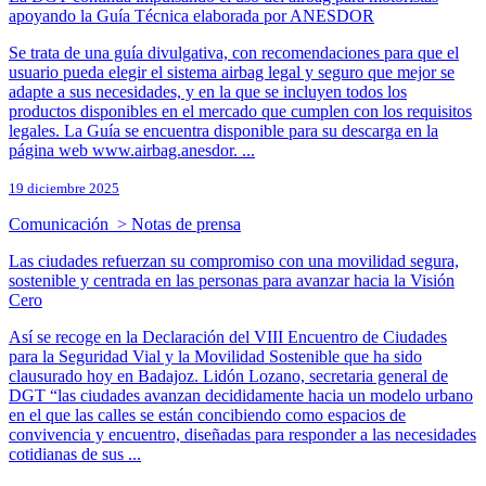
apoyando la Guía Técnica elaborada por ANESDOR
Se trata de una guía divulgativa, con recomendaciones para que el
usuario pueda elegir el sistema airbag legal y seguro que mejor se
adapte a sus necesidades, y en la que se incluyen todos los
productos disponibles en el mercado que cumplen con los requisitos
legales. La Guía se encuentra disponible para su descarga en la
página web www.airbag.anesdor. ...
19 diciembre 2025
Comunicación > Notas de prensa
Las ciudades refuerzan su compromiso con una movilidad segura,
sostenible y centrada en las personas para avanzar hacia la Visión
Cero
Así se recoge en la Declaración del VIII Encuentro de Ciudades
para la Seguridad Vial y la Movilidad Sostenible que ha sido
clausurado hoy en Badajoz. Lidón Lozano, secretaria general de
DGT “las ciudades avanzan decididamente hacia un modelo urbano
en el que las calles se están concibiendo como espacios de
convivencia y encuentro, diseñadas para responder a las necesidades
cotidianas de sus ...