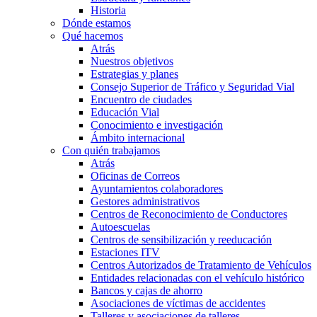
Historia
Dónde estamos
Qué hacemos
Atrás
Nuestros objetivos
Estrategias y planes
Consejo Superior de Tráfico y Seguridad Vial
Encuentro de ciudades
Educación Vial
Conocimiento e investigación
Ámbito internacional
Con quién trabajamos
Atrás
Oficinas de Correos
Ayuntamientos colaboradores
Gestores administrativos
Centros de Reconocimiento de Conductores
Autoescuelas
Centros de sensibilización y reeducación
Estaciones ITV
Centros Autorizados de Tratamiento de Vehículos
Entidades relacionadas con el vehículo histórico
Bancos y cajas de ahorro
Asociaciones de víctimas de accidentes
Talleres y asociaciones de talleres