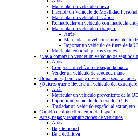
Atrás
Matricular un vehículo nuevo
Inscribir un Vehículo de Movilidad Person
Matricular un vehículo histórico
Rematricular un vehículo con matrícula anti
Matricular un vehículo extranjero
Atrás
Matricular un vehículo proveniente d
Importar un vehículo de fuera de la 
Matricula temporal: placas verdes
¿Vas a comprar o vender un vehículo de segunda
Atrás
Comprar un vehículo de segunda mano
Vender un vehículo de segunda mano
Donaciones, herencias y divorcios o separaciones
¿Quieres traer o llevarte un vehículo del extranjero
Atrás
Matricular un vehículo proveniente de la U
Importar un vehículo de fuera de la UE
Trasladar un vehículo español al extranjero
Cambio de domicilio dentro de España
Altas, bajas y rehabilitaciones de vehículos
Atrás
Baja temporal
Baja definitiva