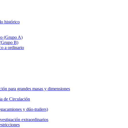
lo histórico
ico (Grupo A)
 (Grupo B)
co a ordinario
ción para grandes masas y dimensiones
a de Circulación
gacamiones y dúo-trailers)
vestigación extraordinarios
estricciones