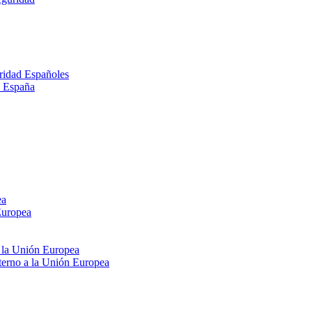
ridad Españoles
n España
ea
Europea
e la Unión Europea
xterno a la Unión Europea