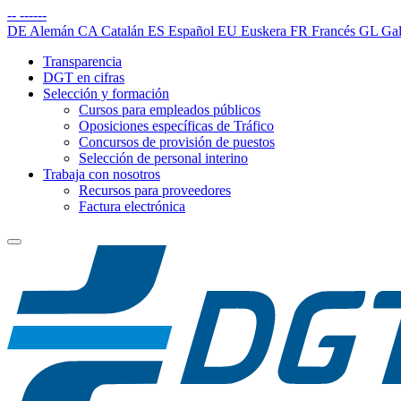
--
------
DE
Alemán
CA
Catalán
ES
Español
EU
Euskera
FR
Francés
GL
Gal
Transparencia
DGT en cifras
Selección y formación
Cursos para empleados públicos
Oposiciones específicas de Tráfico
Concursos de provisión de puestos
Selección de personal interino
Trabaja con nosotros
Recursos para proveedores
Factura electrónica