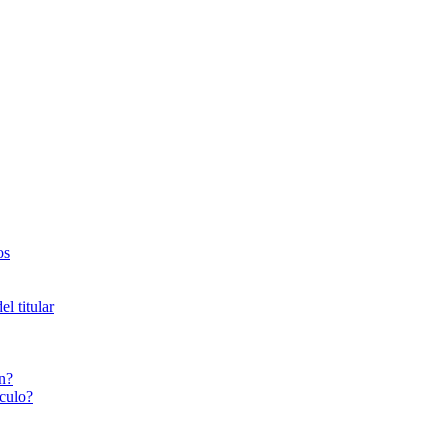
os
l titular
n?
culo?