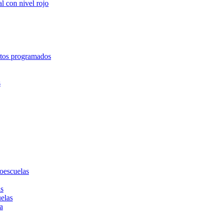
l con nivel rojo
entos programados
s
toescuelas
as
uelas
a