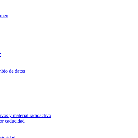
xamen
?
mbio de datos
vos y material radioactivo
or caducidad
eguridad