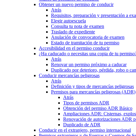
Obtener un nuevo permiso de conducir
Atrás
Requisitos, preparación y presentación a e
Elegir autoescuela
Consulta tu nota de examen
Traslado de expediente
Anulación de convocatoria de examen
Estado de tramitación de tu permiso
Accesibilidad en el permiso conducir
¿Ha caducado o necesitas una copia de tu permiso
Atrás
Renovar un permiso próximo a caducar
Duplicado por deterioro, pérdida, robo o ca
Conducir mercancías peligrosas
Atrás
Definición y tipos de mercancías peligrosas
Permisos para mercancías peligrosas (ADR)
Atrás
Tipos de permisos ADR
Obtención del permiso ADR Básico
Ampliaciones ADR: Cisternas, explosi
Renovación de autorizaciones ADR p
Duplicado de ADR
Conducir en el extranjero, permiso internacional
Permisos extranjeros y de Fuerzas y Cuerpos de S