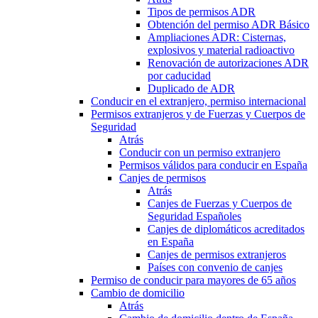
Tipos de permisos ADR
Obtención del permiso ADR Básico
Ampliaciones ADR: Cisternas,
explosivos y material radioactivo
Renovación de autorizaciones ADR
por caducidad
Duplicado de ADR
Conducir en el extranjero, permiso internacional
Permisos extranjeros y de Fuerzas y Cuerpos de
Seguridad
Atrás
Conducir con un permiso extranjero
Permisos válidos para conducir en España
Canjes de permisos
Atrás
Canjes de Fuerzas y Cuerpos de
Seguridad Españoles
Canjes de diplomáticos acreditados
en España
Canjes de permisos extranjeros
Países con convenio de canjes
Permiso de conducir para mayores de 65 años
Cambio de domicilio
Atrás