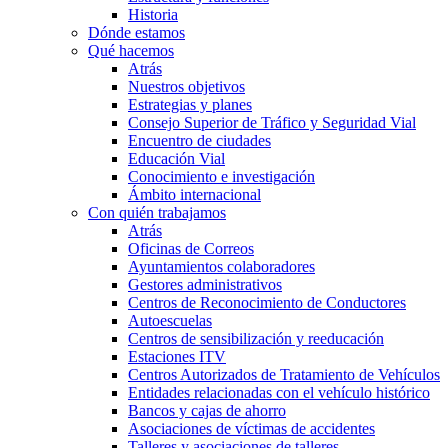
Historia
Dónde estamos
Qué hacemos
Atrás
Nuestros objetivos
Estrategias y planes
Consejo Superior de Tráfico y Seguridad Vial
Encuentro de ciudades
Educación Vial
Conocimiento e investigación
Ámbito internacional
Con quién trabajamos
Atrás
Oficinas de Correos
Ayuntamientos colaboradores
Gestores administrativos
Centros de Reconocimiento de Conductores
Autoescuelas
Centros de sensibilización y reeducación
Estaciones ITV
Centros Autorizados de Tratamiento de Vehículos
Entidades relacionadas con el vehículo histórico
Bancos y cajas de ahorro
Asociaciones de víctimas de accidentes
Talleres y asociaciones de talleres