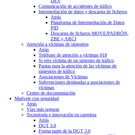
DEV
Comunicación de accidentes de tráfico
Intermediación de datos y descarga de ficheros
Atrás
Plataforma de Intermediación de Datos
PID
Descarga de ficheros MOVE/PADRÓN,
ZBE y ARCI
Atención a víctimas de siniestros
Atrás
Teléfono de atención a víctimas 018
Si eres víctima de un siniestro de tráfico
Pautas para la atención de las víctimas de
siniestros de tráfico
Asociaciones de Víctimas
Subvenciones destinadas a asociaciones de
víctimas
Centro de documentación
Muévete con seguridad
Atrás
Vías más seguras
Tecnología e innovación en carretera
Atrás
DGT 3.0
Forma parte de la DGT 3.0