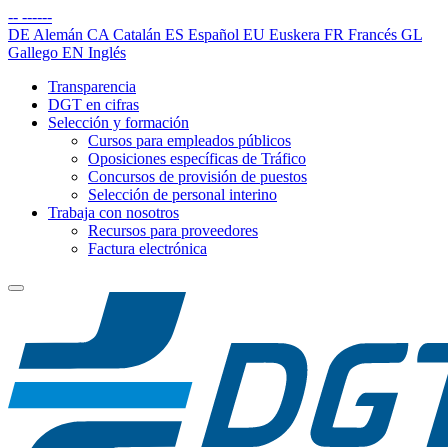
--
------
DE
Alemán
CA
Catalán
ES
Español
EU
Euskera
FR
Francés
GL
Gallego
EN
Inglés
Transparencia
DGT en cifras
Selección y formación
Cursos para empleados públicos
Oposiciones específicas de Tráfico
Concursos de provisión de puestos
Selección de personal interino
Trabaja con nosotros
Recursos para proveedores
Factura electrónica