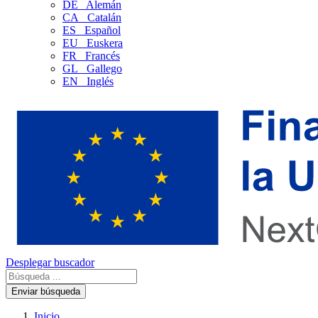
DE
Alemán
CA
Catalán
ES
Español
EU
Euskera
FR
Francés
GL
Gallego
EN
Inglés
Desplegar buscador
Enviar búsqueda
Inicio