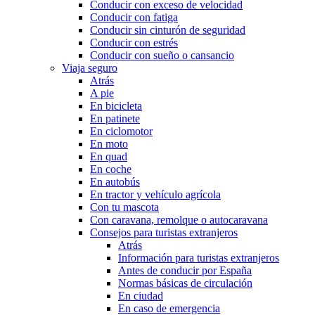
Conducir con exceso de velocidad
Conducir con fatiga
Conducir sin cinturón de seguridad
Conducir con estrés
Conducir con sueño o cansancio
Viaja seguro
Atrás
A pie
En bicicleta
En patinete
En ciclomotor
En moto
En quad
En coche
En autobús
En tractor y vehículo agrícola
Con tu mascota
Con caravana, remolque o autocaravana
Consejos para turistas extranjeros
Atrás
Información para turistas extranjeros
Antes de conducir por España
Normas básicas de circulación
En ciudad
En caso de emergencia