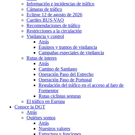
Información e incidencias de tráfico
Cámaras de tráfico
Eclipse 12 de agosto de 2026
Carriles BUS-VAO
Recomendaciones de tráfico
Restricciones a la circulación
Vigilancia y control
Atrás
Equipos y tramos de vigilancia
Campañas especiales de vigilancia
Rutas de interes
Atrás
Camino de Santiago
Operación Paso del Estrecho
Operación Paso de Portugal
Regulación del tráfico en el acceso al faro de
Formentor
Rutas ciclistas seguras
El tráfico en Europa
Conoce la DGT
Atrás
Quiénes somos
Atrás
Nuestros valores
Estructura y funciones