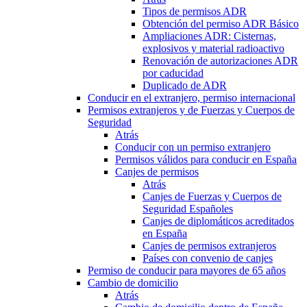
Tipos de permisos ADR
Obtención del permiso ADR Básico
Ampliaciones ADR: Cisternas,
explosivos y material radioactivo
Renovación de autorizaciones ADR
por caducidad
Duplicado de ADR
Conducir en el extranjero, permiso internacional
Permisos extranjeros y de Fuerzas y Cuerpos de
Seguridad
Atrás
Conducir con un permiso extranjero
Permisos válidos para conducir en España
Canjes de permisos
Atrás
Canjes de Fuerzas y Cuerpos de
Seguridad Españoles
Canjes de diplomáticos acreditados
en España
Canjes de permisos extranjeros
Países con convenio de canjes
Permiso de conducir para mayores de 65 años
Cambio de domicilio
Atrás