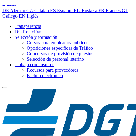
--
------
DE
Alemán
CA
Catalán
ES
Español
EU
Euskera
FR
Francés
GL
Gallego
EN
Inglés
Transparencia
DGT en cifras
Selección y formación
Cursos para empleados públicos
Oposiciones específicas de Tráfico
Concursos de provisión de puestos
Selección de personal interino
Trabaja con nosotros
Recursos para proveedores
Factura electrónica