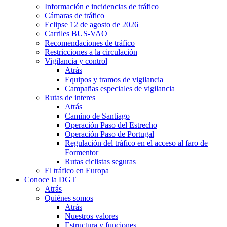
Información e incidencias de tráfico
Cámaras de tráfico
Eclipse 12 de agosto de 2026
Carriles BUS-VAO
Recomendaciones de tráfico
Restricciones a la circulación
Vigilancia y control
Atrás
Equipos y tramos de vigilancia
Campañas especiales de vigilancia
Rutas de interes
Atrás
Camino de Santiago
Operación Paso del Estrecho
Operación Paso de Portugal
Regulación del tráfico en el acceso al faro de
Formentor
Rutas ciclistas seguras
El tráfico en Europa
Conoce la DGT
Atrás
Quiénes somos
Atrás
Nuestros valores
Estructura y funciones