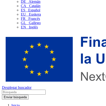
DE
Alemán
CA
Catalán
ES
Español
EU
Euskera
FR
Francés
GL
Gallego
EN
Inglés
Desplegar buscador
Enviar búsqueda
Inicio