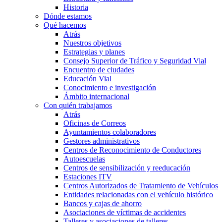
Historia
Dónde estamos
Qué hacemos
Atrás
Nuestros objetivos
Estrategias y planes
Consejo Superior de Tráfico y Seguridad Vial
Encuentro de ciudades
Educación Vial
Conocimiento e investigación
Ámbito internacional
Con quién trabajamos
Atrás
Oficinas de Correos
Ayuntamientos colaboradores
Gestores administrativos
Centros de Reconocimiento de Conductores
Autoescuelas
Centros de sensibilización y reeducación
Estaciones ITV
Centros Autorizados de Tratamiento de Vehículos
Entidades relacionadas con el vehículo histórico
Bancos y cajas de ahorro
Asociaciones de víctimas de accidentes
Talleres y asociaciones de talleres