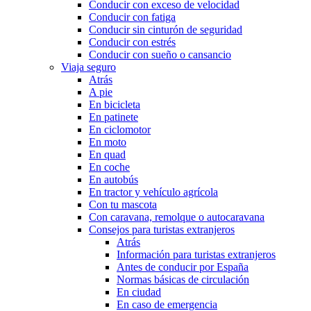
Conducir con exceso de velocidad
Conducir con fatiga
Conducir sin cinturón de seguridad
Conducir con estrés
Conducir con sueño o cansancio
Viaja seguro
Atrás
A pie
En bicicleta
En patinete
En ciclomotor
En moto
En quad
En coche
En autobús
En tractor y vehículo agrícola
Con tu mascota
Con caravana, remolque o autocaravana
Consejos para turistas extranjeros
Atrás
Información para turistas extranjeros
Antes de conducir por España
Normas básicas de circulación
En ciudad
En caso de emergencia