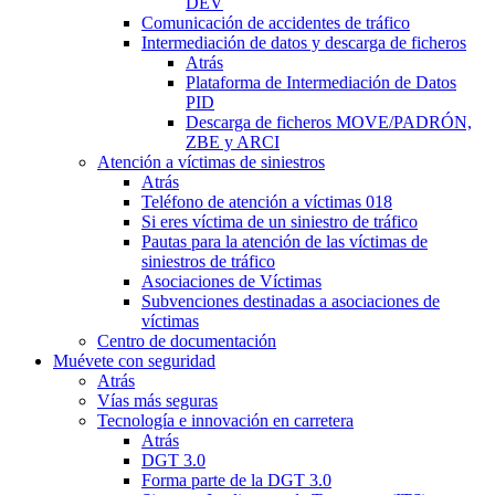
DEV
Comunicación de accidentes de tráfico
Intermediación de datos y descarga de ficheros
Atrás
Plataforma de Intermediación de Datos
PID
Descarga de ficheros MOVE/PADRÓN,
ZBE y ARCI
Atención a víctimas de siniestros
Atrás
Teléfono de atención a víctimas 018
Si eres víctima de un siniestro de tráfico
Pautas para la atención de las víctimas de
siniestros de tráfico
Asociaciones de Víctimas
Subvenciones destinadas a asociaciones de
víctimas
Centro de documentación
Muévete con seguridad
Atrás
Vías más seguras
Tecnología e innovación en carretera
Atrás
DGT 3.0
Forma parte de la DGT 3.0