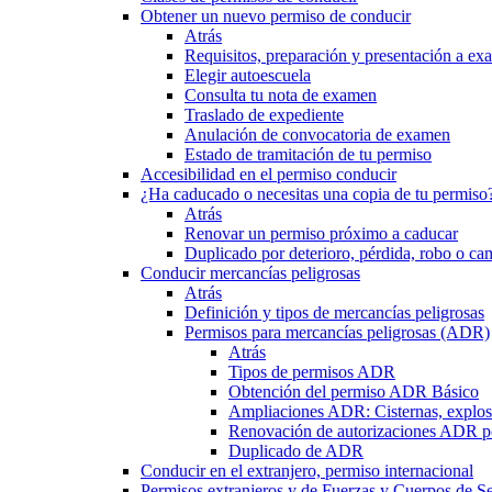
Obtener un nuevo permiso de conducir
Atrás
Requisitos, preparación y presentación a e
Elegir autoescuela
Consulta tu nota de examen
Traslado de expediente
Anulación de convocatoria de examen
Estado de tramitación de tu permiso
Accesibilidad en el permiso conducir
¿Ha caducado o necesitas una copia de tu permiso
Atrás
Renovar un permiso próximo a caducar
Duplicado por deterioro, pérdida, robo o ca
Conducir mercancías peligrosas
Atrás
Definición y tipos de mercancías peligrosas
Permisos para mercancías peligrosas (ADR)
Atrás
Tipos de permisos ADR
Obtención del permiso ADR Básico
Ampliaciones ADR: Cisternas, explosi
Renovación de autorizaciones ADR p
Duplicado de ADR
Conducir en el extranjero, permiso internacional
Permisos extranjeros y de Fuerzas y Cuerpos de S