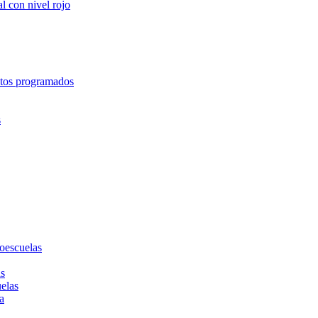
l con nivel rojo
entos programados
s
toescuelas
as
uelas
a