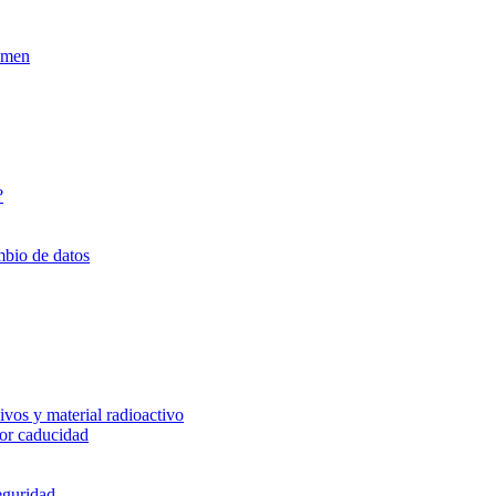
xamen
?
mbio de datos
vos y material radioactivo
or caducidad
eguridad