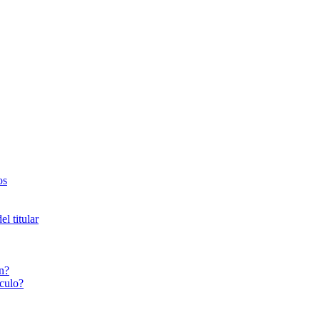
os
l titular
n?
culo?