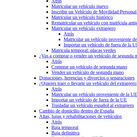
Atrás
Matricular un vehículo nuevo
Inscribir un Vehículo de Movilidad Person
Matricular un vehículo histórico
Rematricular un vehículo con matrícula anti
Matricular un vehículo extranjero
Atrás
Matricular un vehículo proveniente d
Importar un vehículo de fuera de la 
Matricula temporal: placas verdes
¿Vas a comprar o vender un vehículo de segunda
Atrás
Comprar un vehículo de segunda mano
Vender un vehículo de segunda mano
Donaciones, herencias y divorcios o separaciones
¿Quieres traer o llevarte un vehículo del extranjero
Atrás
Matricular un vehículo proveniente de la U
Importar un vehículo de fuera de la UE
Trasladar un vehículo español al extranjero
Cambio de domicilio dentro de España
Altas, bajas y rehabilitaciones de vehículos
Atrás
Baja temporal
Baja definitiva