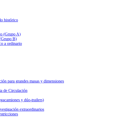
lo histórico
ico (Grupo A)
 (Grupo B)
co a ordinario
ción para grandes masas y dimensiones
a de Circulación
gacamiones y dúo-trailers)
vestigación extraordinarios
estricciones