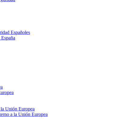
ridad Españoles
n España
ea
Europea
e la Unión Europea
xterno a la Unión Europea