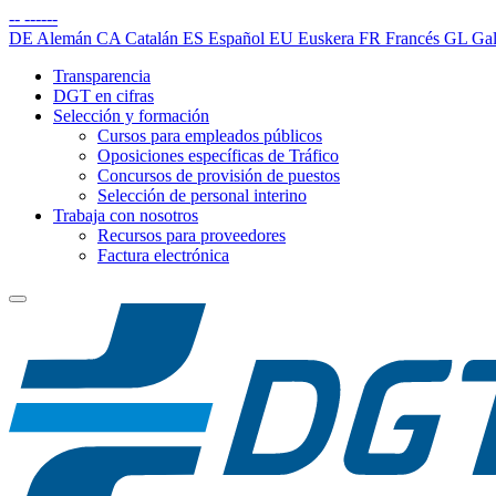
--
------
DE
Alemán
CA
Catalán
ES
Español
EU
Euskera
FR
Francés
GL
Gal
Transparencia
DGT en cifras
Selección y formación
Cursos para empleados públicos
Oposiciones específicas de Tráfico
Concursos de provisión de puestos
Selección de personal interino
Trabaja con nosotros
Recursos para proveedores
Factura electrónica