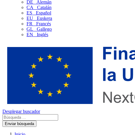
DE
Alemán
CA
Catalán
ES
Español
EU
Euskera
FR
Francés
GL
Gallego
EN
Inglés
Desplegar buscador
Enviar búsqueda
Inicio