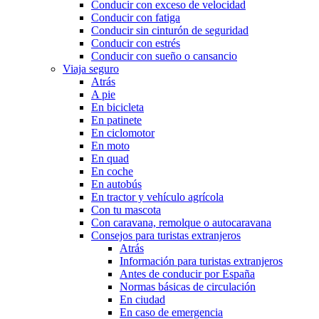
Conducir con exceso de velocidad
Conducir con fatiga
Conducir sin cinturón de seguridad
Conducir con estrés
Conducir con sueño o cansancio
Viaja seguro
Atrás
A pie
En bicicleta
En patinete
En ciclomotor
En moto
En quad
En coche
En autobús
En tractor y vehículo agrícola
Con tu mascota
Con caravana, remolque o autocaravana
Consejos para turistas extranjeros
Atrás
Información para turistas extranjeros
Antes de conducir por España
Normas básicas de circulación
En ciudad
En caso de emergencia