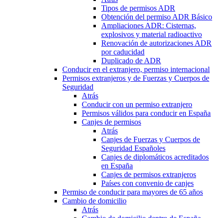
Tipos de permisos ADR
Obtención del permiso ADR Básico
Ampliaciones ADR: Cisternas,
explosivos y material radioactivo
Renovación de autorizaciones ADR
por caducidad
Duplicado de ADR
Conducir en el extranjero, permiso internacional
Permisos extranjeros y de Fuerzas y Cuerpos de
Seguridad
Atrás
Conducir con un permiso extranjero
Permisos válidos para conducir en España
Canjes de permisos
Atrás
Canjes de Fuerzas y Cuerpos de
Seguridad Españoles
Canjes de diplomáticos acreditados
en España
Canjes de permisos extranjeros
Países con convenio de canjes
Permiso de conducir para mayores de 65 años
Cambio de domicilio
Atrás