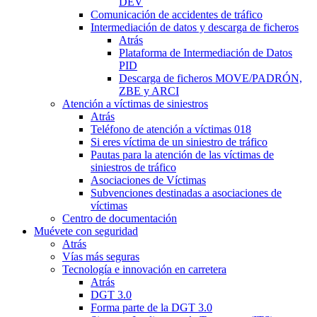
DEV
Comunicación de accidentes de tráfico
Intermediación de datos y descarga de ficheros
Atrás
Plataforma de Intermediación de Datos
PID
Descarga de ficheros MOVE/PADRÓN,
ZBE y ARCI
Atención a víctimas de siniestros
Atrás
Teléfono de atención a víctimas 018
Si eres víctima de un siniestro de tráfico
Pautas para la atención de las víctimas de
siniestros de tráfico
Asociaciones de Víctimas
Subvenciones destinadas a asociaciones de
víctimas
Centro de documentación
Muévete con seguridad
Atrás
Vías más seguras
Tecnología e innovación en carretera
Atrás
DGT 3.0
Forma parte de la DGT 3.0