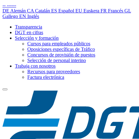
--
------
DE
Alemán
CA
Catalán
ES
Español
EU
Euskera
FR
Francés
GL
Gallego
EN
Inglés
Transparencia
DGT en cifras
Selección y formación
Cursos para empleados públicos
Oposiciones específicas de Tráfico
Concursos de provisión de puestos
Selección de personal interino
Trabaja con nosotros
Recursos para proveedores
Factura electrónica