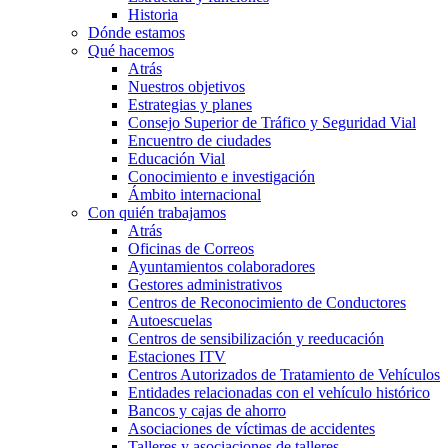
Historia
Dónde estamos
Qué hacemos
Atrás
Nuestros objetivos
Estrategias y planes
Consejo Superior de Tráfico y Seguridad Vial
Encuentro de ciudades
Educación Vial
Conocimiento e investigación
Ámbito internacional
Con quién trabajamos
Atrás
Oficinas de Correos
Ayuntamientos colaboradores
Gestores administrativos
Centros de Reconocimiento de Conductores
Autoescuelas
Centros de sensibilización y reeducación
Estaciones ITV
Centros Autorizados de Tratamiento de Vehículos
Entidades relacionadas con el vehículo histórico
Bancos y cajas de ahorro
Asociaciones de víctimas de accidentes
Talleres y asociaciones de talleres