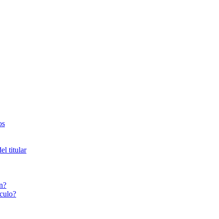
os
l titular
n?
culo?