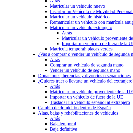
Atrás
Matricular un vehículo nuevo
Inscribir un Vehículo de Movilidad Person
Matricular un vehículo histórico
Rematricular un vehículo con matrícula anti
Matricular un vehículo extranjero
Atrás
Matricular un vehículo proveniente d
Importar un vehículo de fuera de la 
Matricula temporal: placas verdes
¿Vas a comprar o vender un vehículo de segunda
Atrás
Comprar un vehículo de segunda mano
Vender un vehículo de segunda mano
Donaciones, herencias y divorcios o separaciones
¿Quieres traer o llevarte un vehículo del extranjero
Atrás
Matricular un vehículo proveniente de la U
Importar un vehículo de fuera de la UE
Trasladar un vehículo español al extranjero
Cambio de domicilio dentro de España
Altas, bajas y rehabilitaciones de vehículos
Atrás
Baja temporal
Baja definitiva