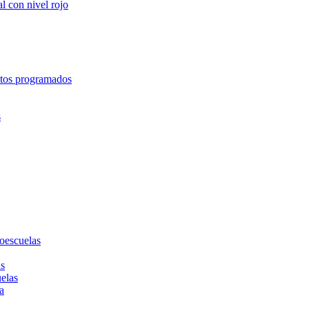
l con nivel rojo
entos programados
s
toescuelas
as
uelas
a