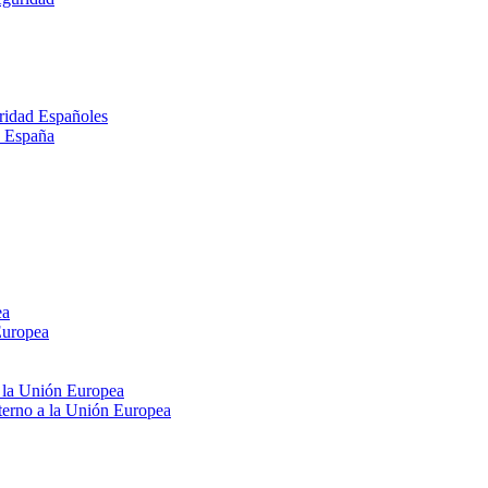
ridad Españoles
n España
ea
Europea
e la Unión Europea
xterno a la Unión Europea