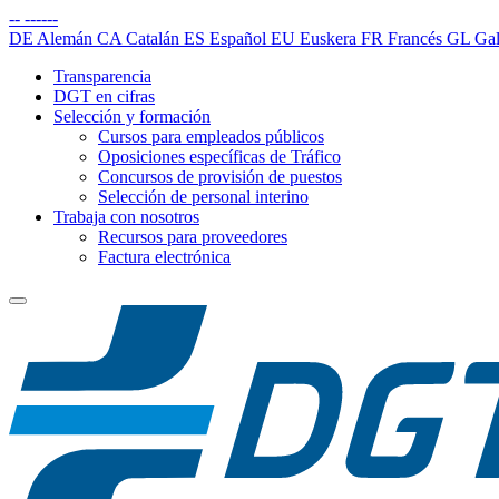
--
------
DE
Alemán
CA
Catalán
ES
Español
EU
Euskera
FR
Francés
GL
Gal
Transparencia
DGT en cifras
Selección y formación
Cursos para empleados públicos
Oposiciones específicas de Tráfico
Concursos de provisión de puestos
Selección de personal interino
Trabaja con nosotros
Recursos para proveedores
Factura electrónica