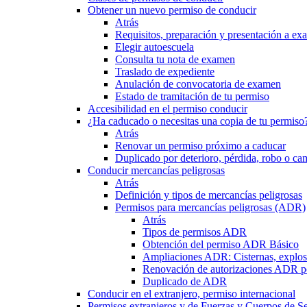
Obtener un nuevo permiso de conducir
Atrás
Requisitos, preparación y presentación a e
Elegir autoescuela
Consulta tu nota de examen
Traslado de expediente
Anulación de convocatoria de examen
Estado de tramitación de tu permiso
Accesibilidad en el permiso conducir
¿Ha caducado o necesitas una copia de tu permiso
Atrás
Renovar un permiso próximo a caducar
Duplicado por deterioro, pérdida, robo o ca
Conducir mercancías peligrosas
Atrás
Definición y tipos de mercancías peligrosas
Permisos para mercancías peligrosas (ADR)
Atrás
Tipos de permisos ADR
Obtención del permiso ADR Básico
Ampliaciones ADR: Cisternas, explosi
Renovación de autorizaciones ADR p
Duplicado de ADR
Conducir en el extranjero, permiso internacional
Permisos extranjeros y de Fuerzas y Cuerpos de S