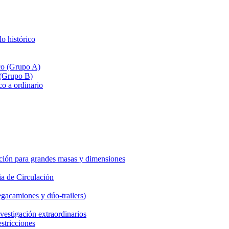
lo histórico
ico (Grupo A)
 (Grupo B)
co a ordinario
ción para grandes masas y dimensiones
a de Circulación
gacamiones y dúo-trailers)
vestigación extraordinarios
estricciones