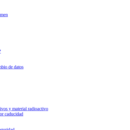
xamen
?
mbio de datos
vos y material radioactivo
or caducidad
eguridad