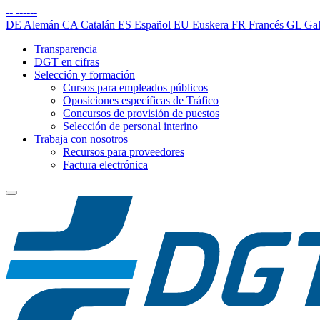
--
------
DE
Alemán
CA
Catalán
ES
Español
EU
Euskera
FR
Francés
GL
Gal
Transparencia
DGT en cifras
Selección y formación
Cursos para empleados públicos
Oposiciones específicas de Tráfico
Concursos de provisión de puestos
Selección de personal interino
Trabaja con nosotros
Recursos para proveedores
Factura electrónica