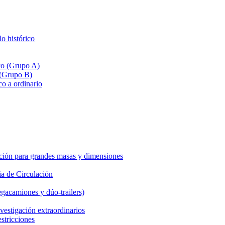
lo histórico
ico (Grupo A)
 (Grupo B)
co a ordinario
ción para grandes masas y dimensiones
a de Circulación
gacamiones y dúo-trailers)
vestigación extraordinarios
estricciones