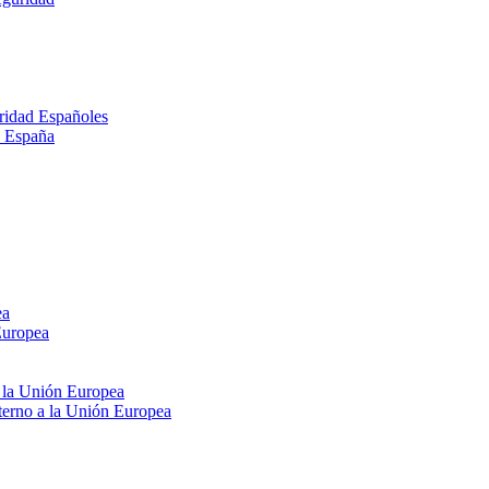
ridad Españoles
n España
ea
Europea
e la Unión Europea
xterno a la Unión Europea