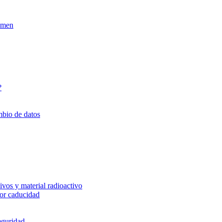
xamen
?
mbio de datos
vos y material radioactivo
or caducidad
eguridad