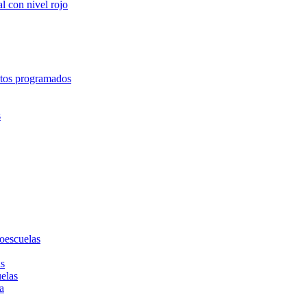
l con nivel rojo
entos programados
s
toescuelas
as
uelas
a