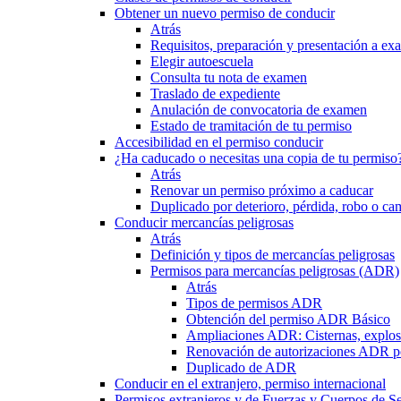
Obtener un nuevo permiso de conducir
Atrás
Requisitos, preparación y presentación a e
Elegir autoescuela
Consulta tu nota de examen
Traslado de expediente
Anulación de convocatoria de examen
Estado de tramitación de tu permiso
Accesibilidad en el permiso conducir
¿Ha caducado o necesitas una copia de tu permiso
Atrás
Renovar un permiso próximo a caducar
Duplicado por deterioro, pérdida, robo o ca
Conducir mercancías peligrosas
Atrás
Definición y tipos de mercancías peligrosas
Permisos para mercancías peligrosas (ADR)
Atrás
Tipos de permisos ADR
Obtención del permiso ADR Básico
Ampliaciones ADR: Cisternas, explosi
Renovación de autorizaciones ADR p
Duplicado de ADR
Conducir en el extranjero, permiso internacional
Permisos extranjeros y de Fuerzas y Cuerpos de S