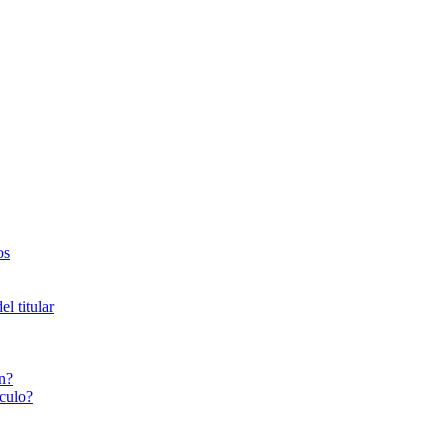
os
l titular
n?
culo?