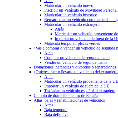
Atrás
Matricular un vehículo nuevo
Inscribir un Vehículo de Movilidad Person
Matricular un vehículo histórico
Rematricular un vehículo con matrícula anti
Matricular un vehículo extranjero
Atrás
Matricular un vehículo proveniente d
Importar un vehículo de fuera de la 
Matricula temporal: placas verdes
¿Vas a comprar o vender un vehículo de segunda
Atrás
Comprar un vehículo de segunda mano
Vender un vehículo de segunda mano
Donaciones, herencias y divorcios o separaciones
¿Quieres traer o llevarte un vehículo del extranjero
Atrás
Matricular un vehículo proveniente de la U
Importar un vehículo de fuera de la UE
Trasladar un vehículo español al extranjero
Cambio de domicilio dentro de España
Altas, bajas y rehabilitaciones de vehículos
Atrás
Baja temporal
Baja definitiva