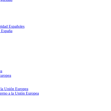
ridad Españoles
n España
ea
Europea
e la Unión Europea
xterno a la Unión Europea