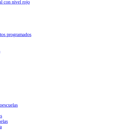
l con nivel rojo
entos programados
s
toescuelas
as
uelas
a