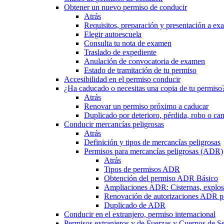
Obtener un nuevo permiso de conducir
Atrás
Requisitos, preparación y presentación a e
Elegir autoescuela
Consulta tu nota de examen
Traslado de expediente
Anulación de convocatoria de examen
Estado de tramitación de tu permiso
Accesibilidad en el permiso conducir
¿Ha caducado o necesitas una copia de tu permiso
Atrás
Renovar un permiso próximo a caducar
Duplicado por deterioro, pérdida, robo o ca
Conducir mercancías peligrosas
Atrás
Definición y tipos de mercancías peligrosas
Permisos para mercancías peligrosas (ADR)
Atrás
Tipos de permisos ADR
Obtención del permiso ADR Básico
Ampliaciones ADR: Cisternas, explosi
Renovación de autorizaciones ADR p
Duplicado de ADR
Conducir en el extranjero, permiso internacional
Permisos extranjeros y de Fuerzas y Cuerpos de S