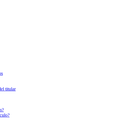
os
l titular
n?
culo?