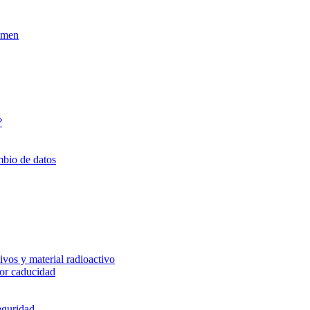
xamen
?
mbio de datos
vos y material radioactivo
or caducidad
eguridad