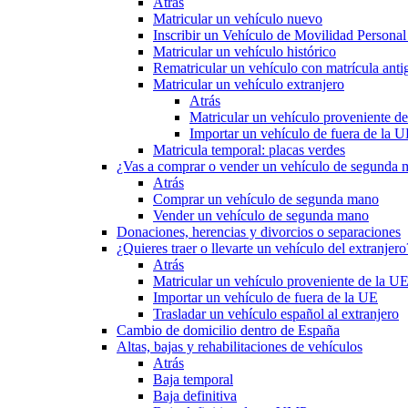
Atrás
Matricular un vehículo nuevo
Inscribir un Vehículo de Movilidad Person
Matricular un vehículo histórico
Rematricular un vehículo con matrícula anti
Matricular un vehículo extranjero
Atrás
Matricular un vehículo proveniente d
Importar un vehículo de fuera de la 
Matricula temporal: placas verdes
¿Vas a comprar o vender un vehículo de segunda
Atrás
Comprar un vehículo de segunda mano
Vender un vehículo de segunda mano
Donaciones, herencias y divorcios o separaciones
¿Quieres traer o llevarte un vehículo del extranjero
Atrás
Matricular un vehículo proveniente de la U
Importar un vehículo de fuera de la UE
Trasladar un vehículo español al extranjero
Cambio de domicilio dentro de España
Altas, bajas y rehabilitaciones de vehículos
Atrás
Baja temporal
Baja definitiva