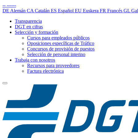
--
------
DE
Alemán
CA
Catalán
ES
Español
EU
Euskera
FR
Francés
GL
Gal
Transparencia
DGT en cifras
Selección y formación
Cursos para empleados públicos
Oposiciones específicas de Tráfico
Concursos de provisión de puestos
Selección de personal interino
Trabaja con nosotros
Recursos para proveedores
Factura electrónica