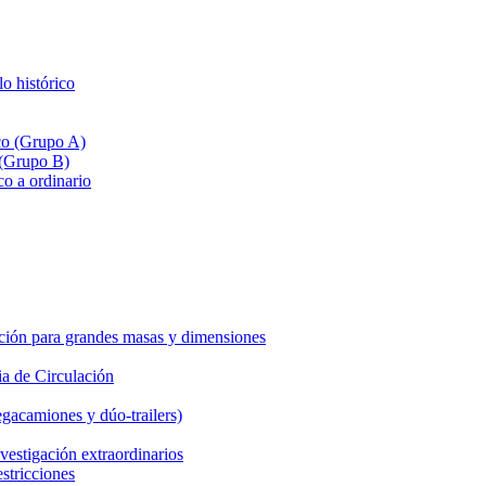
lo histórico
ico (Grupo A)
 (Grupo B)
co a ordinario
ción para grandes masas y dimensiones
a de Circulación
gacamiones y dúo-trailers)
vestigación extraordinarios
estricciones