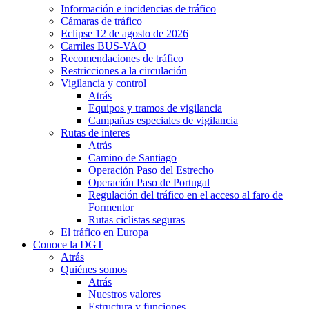
Información e incidencias de tráfico
Cámaras de tráfico
Eclipse 12 de agosto de 2026
Carriles BUS-VAO
Recomendaciones de tráfico
Restricciones a la circulación
Vigilancia y control
Atrás
Equipos y tramos de vigilancia
Campañas especiales de vigilancia
Rutas de interes
Atrás
Camino de Santiago
Operación Paso del Estrecho
Operación Paso de Portugal
Regulación del tráfico en el acceso al faro de
Formentor
Rutas ciclistas seguras
El tráfico en Europa
Conoce la DGT
Atrás
Quiénes somos
Atrás
Nuestros valores
Estructura y funciones