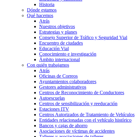
Historia
Dónde estamos
Qué hacemos
Atrás
Nuestros objetivos
Estrategias y planes
Consejo Superior de Tráfico y Seguridad Vial
Encuentro de ciudades
Educación Vial
Conocimiento e investigación
Ámbito internacional
Con quién trabajamos
Atrás
Oficinas de Correos
Ayuntamientos colaboradores
Gestores administrativos
Centros de Reconocimiento de Conductores
Autoescuelas
Centros de sensibilización y reeducación
Estaciones ITV
Centros Autorizados de Tratamiento de Vehículos
Entidades relacionadas con el vehículo histórico
Bancos y cajas de ahorro
Asociaciones de víctimas de accidentes
Talleres y asociaciones de talleres