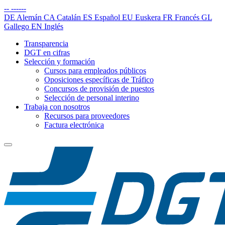
--
------
DE
Alemán
CA
Catalán
ES
Español
EU
Euskera
FR
Francés
GL
Gallego
EN
Inglés
Transparencia
DGT en cifras
Selección y formación
Cursos para empleados públicos
Oposiciones específicas de Tráfico
Concursos de provisión de puestos
Selección de personal interino
Trabaja con nosotros
Recursos para proveedores
Factura electrónica