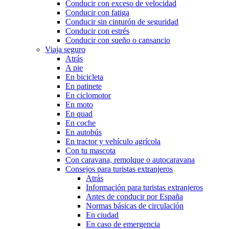
Conducir con exceso de velocidad
Conducir con fatiga
Conducir sin cinturón de seguridad
Conducir con estrés
Conducir con sueño o cansancio
Viaja seguro
Atrás
A pie
En bicicleta
En patinete
En ciclomotor
En moto
En quad
En coche
En autobús
En tractor y vehículo agrícola
Con tu mascota
Con caravana, remolque o autocaravana
Consejos para turistas extranjeros
Atrás
Información para turistas extranjeros
Antes de conducir por España
Normas básicas de circulación
En ciudad
En caso de emergencia