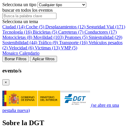
Selecciona un tipo
buscar en todos los eventos
Selecciona un tema
Ciudad (14)
Coche (5)
Desplazamientos (12)
Seguridad Vial (171)
Tecnología (16)
Bicicletas (5)
Carreteras (7)
Conductores (17)
Motocicletas (8)
Movilidad (103)
Peatones (5)
Siniestralidad (29)
Sostenibilidad (44)
Tráfico (9)
Transporte (16)
Vehículos pesados
(2)
Velocidad (6)
Victimas (13)
VMP (5)
Mosaico
Calendario
Borrar Filtros
Aplicar filtros
evento/s
×
(se abre en una
pestaña nueva)
Sobre la DGT