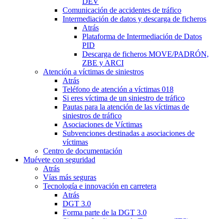
DEV
Comunicación de accidentes de tráfico
Intermediación de datos y descarga de ficheros
Atrás
Plataforma de Intermediación de Datos
PID
Descarga de ficheros MOVE/PADRÓN,
ZBE y ARCI
Atención a víctimas de siniestros
Atrás
Teléfono de atención a víctimas 018
Si eres víctima de un siniestro de tráfico
Pautas para la atención de las víctimas de
siniestros de tráfico
Asociaciones de Víctimas
Subvenciones destinadas a asociaciones de
víctimas
Centro de documentación
Muévete con seguridad
Atrás
Vías más seguras
Tecnología e innovación en carretera
Atrás
DGT 3.0
Forma parte de la DGT 3.0