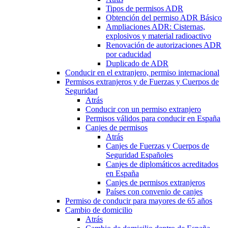
Tipos de permisos ADR
Obtención del permiso ADR Básico
Ampliaciones ADR: Cisternas,
explosivos y material radioactivo
Renovación de autorizaciones ADR
por caducidad
Duplicado de ADR
Conducir en el extranjero, permiso internacional
Permisos extranjeros y de Fuerzas y Cuerpos de
Seguridad
Atrás
Conducir con un permiso extranjero
Permisos válidos para conducir en España
Canjes de permisos
Atrás
Canjes de Fuerzas y Cuerpos de
Seguridad Españoles
Canjes de diplomáticos acreditados
en España
Canjes de permisos extranjeros
Países con convenio de canjes
Permiso de conducir para mayores de 65 años
Cambio de domicilio
Atrás