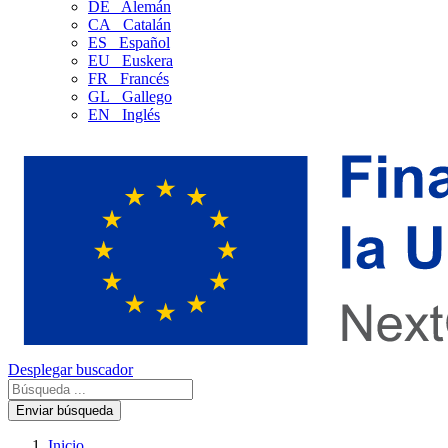
DE
Alemán
CA
Catalán
ES
Español
EU
Euskera
FR
Francés
GL
Gallego
EN
Inglés
Desplegar buscador
Enviar búsqueda
Inicio