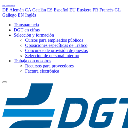
--
------
DE
Alemán
CA
Catalán
ES
Español
EU
Euskera
FR
Francés
GL
Gallego
EN
Inglés
Transparencia
DGT en cifras
Selección y formación
Cursos para empleados públicos
Oposiciones específicas de Tráfico
Concursos de provisión de puestos
Selección de personal interino
Trabaja con nosotros
Recursos para proveedores
Factura electrónica