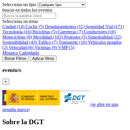
Selecciona un tipo
buscar en todos los eventos
Selecciona un tema
Ciudad (14)
Coche (5)
Desplazamientos (11)
Seguridad Vial (171)
Tecnología (16)
Bicicletas (5)
Carreteras (7)
Conductores (16)
Motocicletas (8)
Movilidad (102)
Peatones (5)
Siniestralidad (22)
Sostenibilidad (43)
Tráfico (7)
Transporte (16)
Vehículos pesados
(2)
Velocidad (6)
Victimas (9)
VMP (5)
Mosaico
Calendario
Borrar Filtros
Aplicar filtros
evento/s
×
(se abre en una
pestaña nueva)
Sobre la DGT