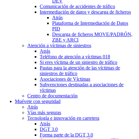
DEV
Comunicación de accidentes de tráfico
Intermediación de datos y descarga de ficheros
Atrás
Plataforma de Intermediación de Datos
PID
Descarga de ficheros MOVE/PADRÓN,
ZBE y ARCI
Atención a víctimas de siniestros
Atrás
Teléfono de atención a víctimas 018
Si eres víctima de un siniestro de tráfico
Pautas para la atención de las víctimas de
siniestros de tráfico
Asociaciones de Víctimas
Subvenciones destinadas a asociaciones de
víctimas
Centro de documentación
Muévete con seguridad
Atrás
Vías más seguras
Tecnología e innovación en carretera
Atrás
DGT 3.0
Forma parte de la DGT 3.0