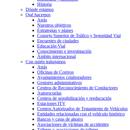
Historia
Dónde estamos
Qué hacemos
Atrás
Nuestros objetivos
Estrategias y planes
Consejo Superior de Tráfico y Seguridad Vial
Encuentro de ciudades
Educación Vial
Conocimiento e investigación
Ámbito internacional
Con quién trabajamos
Atrás
Oficinas de Correos
Ayuntamientos colaboradores
Gestores administrativos
Centros de Reconocimiento de Conductores
Autoescuelas
Centros de sensibilización y reeducación
Estaciones ITV
Centros Autorizados de Tratamiento de Vehículos
Entidades relacionadas con el vehículo histórico
Bancos y cajas de ahorro
Asociaciones de víctimas de accidentes
Talleres y asociaciones de talleres