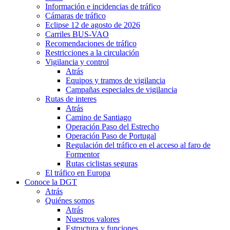
Información e incidencias de tráfico
Cámaras de tráfico
Eclipse 12 de agosto de 2026
Carriles BUS-VAO
Recomendaciones de tráfico
Restricciones a la circulación
Vigilancia y control
Atrás
Equipos y tramos de vigilancia
Campañas especiales de vigilancia
Rutas de interes
Atrás
Camino de Santiago
Operación Paso del Estrecho
Operación Paso de Portugal
Regulación del tráfico en el acceso al faro de
Formentor
Rutas ciclistas seguras
El tráfico en Europa
Conoce la DGT
Atrás
Quiénes somos
Atrás
Nuestros valores
Estructura y funciones