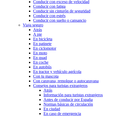
Conducir con exceso de velocidad
Conducir con fatiga
Conducir sin cinturón de seguridad
Conducir con estrés
Conducir con sueño o cansancio
Viaja seguro
Atrás
A pie
En bicicleta
En patinete
En ciclomotor
En moto
En quad
En coche
En autobús
En tractor y vehículo agrícola
Con tu mascota
Con caravana, remolque o autocaravana
Consejos para turistas extranjeros
Atrás
Información para turistas extranjeros
Antes de conducir por España
Normas básicas de circulación
En ciudad
En caso de emergencia