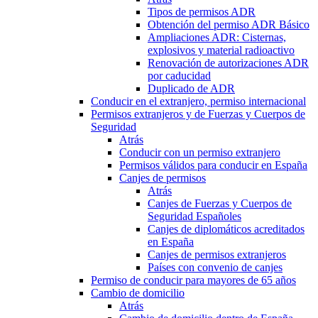
Tipos de permisos ADR
Obtención del permiso ADR Básico
Ampliaciones ADR: Cisternas,
explosivos y material radioactivo
Renovación de autorizaciones ADR
por caducidad
Duplicado de ADR
Conducir en el extranjero, permiso internacional
Permisos extranjeros y de Fuerzas y Cuerpos de
Seguridad
Atrás
Conducir con un permiso extranjero
Permisos válidos para conducir en España
Canjes de permisos
Atrás
Canjes de Fuerzas y Cuerpos de
Seguridad Españoles
Canjes de diplomáticos acreditados
en España
Canjes de permisos extranjeros
Países con convenio de canjes
Permiso de conducir para mayores de 65 años
Cambio de domicilio
Atrás