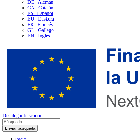
DE
Alemán
CA
Catalán
ES
Español
EU
Euskera
FR
Francés
GL
Gallego
EN
Inglés
Desplegar buscador
Enviar búsqueda
Inicio