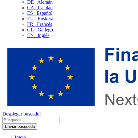
DE
Alemán
CA
Catalán
ES
Español
EU
Euskera
FR
Francés
GL
Gallego
EN
Inglés
Desplegar buscador
Enviar búsqueda
Inicio