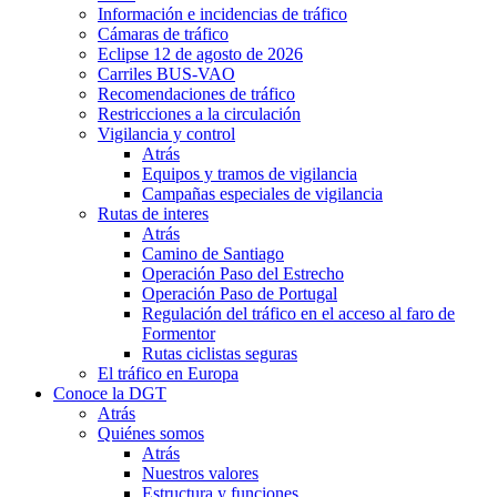
Información e incidencias de tráfico
Cámaras de tráfico
Eclipse 12 de agosto de 2026
Carriles BUS-VAO
Recomendaciones de tráfico
Restricciones a la circulación
Vigilancia y control
Atrás
Equipos y tramos de vigilancia
Campañas especiales de vigilancia
Rutas de interes
Atrás
Camino de Santiago
Operación Paso del Estrecho
Operación Paso de Portugal
Regulación del tráfico en el acceso al faro de
Formentor
Rutas ciclistas seguras
El tráfico en Europa
Conoce la DGT
Atrás
Quiénes somos
Atrás
Nuestros valores
Estructura y funciones