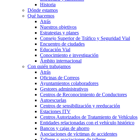
Historia
Dónde estamos
Qué hacemos
Atrás
Nuestros objetivos
Estrategias y planes
Consejo Superior de Tráfico y Seguridad Vial
Encuentro de ciudades
Educación Vial
Conocimiento e investigación
Ámbito internacional
Con quién trabajamos
Atrás
Oficinas de Correos
Ayuntamientos colaboradores
Gestores administrativos
Centros de Reconocimiento de Conductores
Autoescuelas
Centros de sensibilización y reeducación
Estaciones ITV
Centros Autorizados de Tratamiento de Vehículos
Entidades relacionadas con el vehículo histórico
Bancos y cajas de ahorro
Asociaciones de víctimas de accidentes
Talleres y asociaciones de talleres