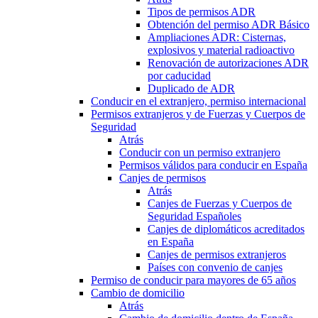
Tipos de permisos ADR
Obtención del permiso ADR Básico
Ampliaciones ADR: Cisternas,
explosivos y material radioactivo
Renovación de autorizaciones ADR
por caducidad
Duplicado de ADR
Conducir en el extranjero, permiso internacional
Permisos extranjeros y de Fuerzas y Cuerpos de
Seguridad
Atrás
Conducir con un permiso extranjero
Permisos válidos para conducir en España
Canjes de permisos
Atrás
Canjes de Fuerzas y Cuerpos de
Seguridad Españoles
Canjes de diplomáticos acreditados
en España
Canjes de permisos extranjeros
Países con convenio de canjes
Permiso de conducir para mayores de 65 años
Cambio de domicilio
Atrás