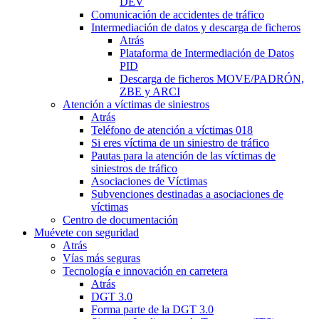
DEV
Comunicación de accidentes de tráfico
Intermediación de datos y descarga de ficheros
Atrás
Plataforma de Intermediación de Datos
PID
Descarga de ficheros MOVE/PADRÓN,
ZBE y ARCI
Atención a víctimas de siniestros
Atrás
Teléfono de atención a víctimas 018
Si eres víctima de un siniestro de tráfico
Pautas para la atención de las víctimas de
siniestros de tráfico
Asociaciones de Víctimas
Subvenciones destinadas a asociaciones de
víctimas
Centro de documentación
Muévete con seguridad
Atrás
Vías más seguras
Tecnología e innovación en carretera
Atrás
DGT 3.0
Forma parte de la DGT 3.0