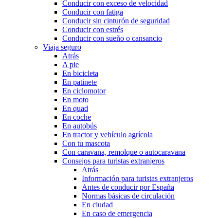
Conducir con exceso de velocidad
Conducir con fatiga
Conducir sin cinturón de seguridad
Conducir con estrés
Conducir con sueño o cansancio
Viaja seguro
Atrás
A pie
En bicicleta
En patinete
En ciclomotor
En moto
En quad
En coche
En autobús
En tractor y vehículo agrícola
Con tu mascota
Con caravana, remolque o autocaravana
Consejos para turistas extranjeros
Atrás
Información para turistas extranjeros
Antes de conducir por España
Normas básicas de circulación
En ciudad
En caso de emergencia