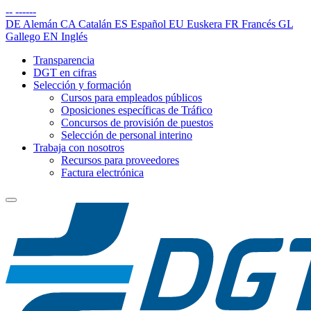
--
------
DE
Alemán
CA
Catalán
ES
Español
EU
Euskera
FR
Francés
GL
Gallego
EN
Inglés
Transparencia
DGT en cifras
Selección y formación
Cursos para empleados públicos
Oposiciones específicas de Tráfico
Concursos de provisión de puestos
Selección de personal interino
Trabaja con nosotros
Recursos para proveedores
Factura electrónica