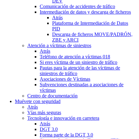
DEV
Comunicación de accidentes de tráfico
Intermediación de datos y descarga de ficheros
Atrás
Plataforma de Intermediación de Datos
PID
Descarga de ficheros MOVE/PADRÓN,
ZBE y ARCI
Atención a víctimas de siniestros
Atrás
Teléfono de atención a víctimas 018
Si eres víctima de un siniestro de tráfico
Pautas para la atención de las víctimas de
siniestros de tráfico
Asociaciones de Víctimas
Subvenciones destinadas a asociaciones de
víctimas
Centro de documentación
Muévete con seguridad
Atrás
Vías más seguras
Tecnología e innovación en carretera
Atrás
DGT 3.0
Forma parte de la DGT 3.0