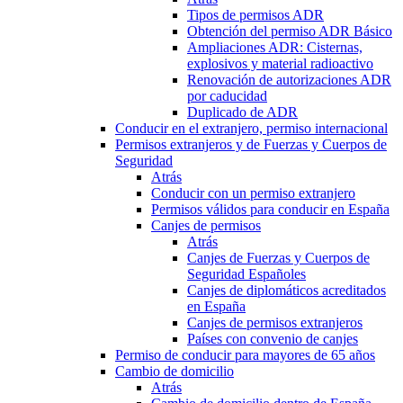
Tipos de permisos ADR
Obtención del permiso ADR Básico
Ampliaciones ADR: Cisternas,
explosivos y material radioactivo
Renovación de autorizaciones ADR
por caducidad
Duplicado de ADR
Conducir en el extranjero, permiso internacional
Permisos extranjeros y de Fuerzas y Cuerpos de
Seguridad
Atrás
Conducir con un permiso extranjero
Permisos válidos para conducir en España
Canjes de permisos
Atrás
Canjes de Fuerzas y Cuerpos de
Seguridad Españoles
Canjes de diplomáticos acreditados
en España
Canjes de permisos extranjeros
Países con convenio de canjes
Permiso de conducir para mayores de 65 años
Cambio de domicilio
Atrás