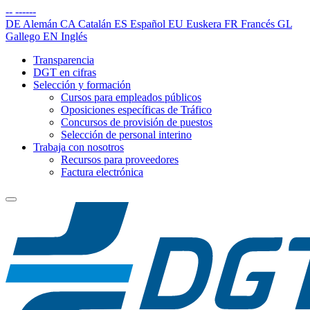
--
------
DE
Alemán
CA
Catalán
ES
Español
EU
Euskera
FR
Francés
GL
Gallego
EN
Inglés
Transparencia
DGT en cifras
Selección y formación
Cursos para empleados públicos
Oposiciones específicas de Tráfico
Concursos de provisión de puestos
Selección de personal interino
Trabaja con nosotros
Recursos para proveedores
Factura electrónica