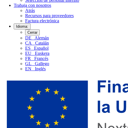
Selección de personal interino
Trabaja con nosotros
Atrás
Recursos para proveedores
Factura electrónica
Idioma:
Cerrar
DE
Alemán
CA
Catalán
ES
Español
EU
Euskera
FR
Francés
GL
Gallego
EN
Inglés