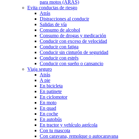
para motos (ARAS)
Evita conductas de riesgo
Atrás
Distracciones al conducir
Salidas de vía
Consumo de alcohol
Consumo de drogas y medicación
Conducir con exceso de velocidad
Conducir con fatiga
Conducir sin cinturón de seguridad
Conducir con estrés
Conducir con sueño o cansancio
Viaja seguro
Atrás
A pie
En bicicleta
En patinete
En ciclomotor
En moto
En quad
En coche
En autobús
En tractor y vehículo agrícola
Con tu mascota
Con caravana, remolque o autocaravana