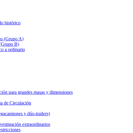
lo histórico
ico (Grupo A)
 (Grupo B)
co a ordinario
ción para grandes masas y dimensiones
a de Circulación
gacamiones y dúo-trailers)
vestigación extraordinarios
estricciones