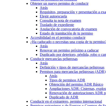
Obtener un nuevo permiso de conducir
Atrás
Requisitos, preparación y presentación a e
Elegir autoescuela
Consulta tu nota de examen
Traslado de expediente
Anulación de convocatoria de examen
Estado de tramitación de tu permiso
Accesibilidad en el permiso conducir
¿Ha caducado o necesitas una copia de tu permiso
Atrás
Renovar un permiso próximo a caducar
Duplicado por deterioro, pérdida, robo o ca
Conducir mercancías peligrosas
Atrás
Definición y tipos de mercancías peligrosas
Permisos para mercancías peligrosas (ADR)
Atrás
Tipos de permisos ADR
Obtención del permiso ADR Básico
Ampliaciones ADR: Cisternas, explosi
Renovación de autorizaciones ADR p
Duplicado de ADR
Conducir en el extranjero, permiso internacional
Permisos extranjeros y de Fuerzas y Cuerpos de S