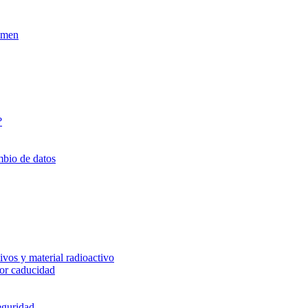
xamen
?
mbio de datos
vos y material radioactivo
or caducidad
eguridad