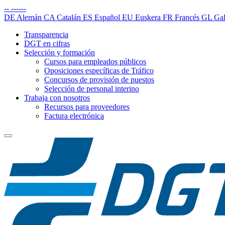
--
------
DE
Alemán
CA
Catalán
ES
Español
EU
Euskera
FR
Francés
GL
Gal
Transparencia
DGT en cifras
Selección y formación
Cursos para empleados públicos
Oposiciones específicas de Tráfico
Concursos de provisión de puestos
Selección de personal interino
Trabaja con nosotros
Recursos para proveedores
Factura electrónica