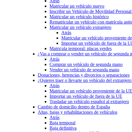
Atrás
Matricular un vehículo nuevo
Inscribir un Vehículo de Movilidad Person
Matricular un vehículo histórico
Rematricular un vehículo con matrícula anti
Matricular un vehículo extranjero
Atrás
Matricular un vehículo proveniente d
Importar un vehículo de fuera de la 
Matricula temporal: placas verdes
¿Vas a comprar o vender un vehículo de segunda
Atrás
Comprar un vehículo de segunda mano
Vender un vehículo de segunda mano
Donaciones, herencias y divorcios o separaciones
¿Quieres traer o llevarte un vehículo del extranjero
Atrás
Matricular un vehículo proveniente de la U
Importar un vehículo de fuera de la UE
Trasladar un vehículo español al extranjero
Cambio de domicilio dentro de España
Altas, bajas y rehabilitaciones de vehículos
Atrás
Baja temporal
Baja definitiva