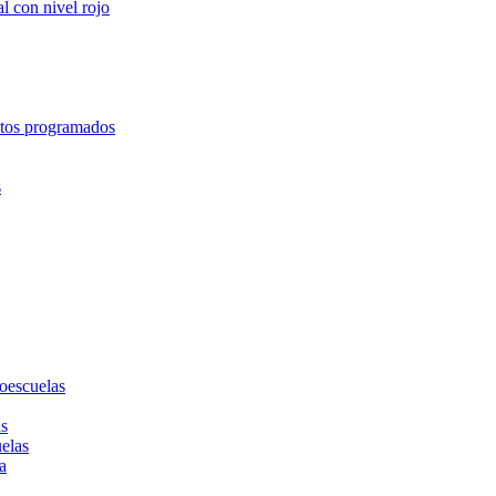
l con nivel rojo
entos programados
s
toescuelas
as
uelas
a