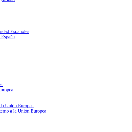
ridad Españoles
n España
ea
Europea
e la Unión Europea
xterno a la Unión Europea