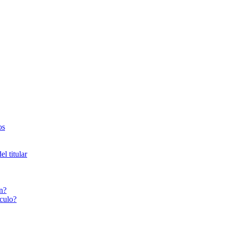
os
l titular
n?
culo?