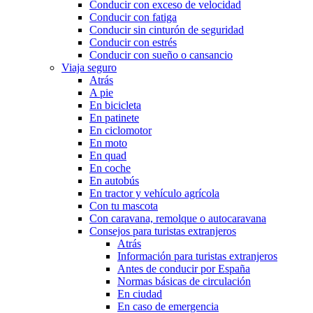
Conducir con exceso de velocidad
Conducir con fatiga
Conducir sin cinturón de seguridad
Conducir con estrés
Conducir con sueño o cansancio
Viaja seguro
Atrás
A pie
En bicicleta
En patinete
En ciclomotor
En moto
En quad
En coche
En autobús
En tractor y vehículo agrícola
Con tu mascota
Con caravana, remolque o autocaravana
Consejos para turistas extranjeros
Atrás
Información para turistas extranjeros
Antes de conducir por España
Normas básicas de circulación
En ciudad
En caso de emergencia