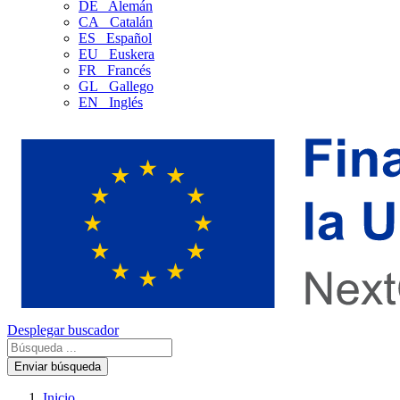
DE
Alemán
CA
Catalán
ES
Español
EU
Euskera
FR
Francés
GL
Gallego
EN
Inglés
Desplegar buscador
Enviar búsqueda
Inicio