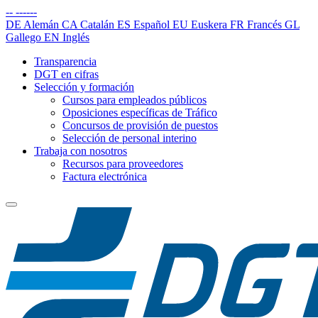
--
------
DE
Alemán
CA
Catalán
ES
Español
EU
Euskera
FR
Francés
GL
Gallego
EN
Inglés
Transparencia
DGT en cifras
Selección y formación
Cursos para empleados públicos
Oposiciones específicas de Tráfico
Concursos de provisión de puestos
Selección de personal interino
Trabaja con nosotros
Recursos para proveedores
Factura electrónica