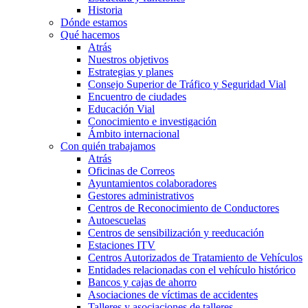
Historia
Dónde estamos
Qué hacemos
Atrás
Nuestros objetivos
Estrategias y planes
Consejo Superior de Tráfico y Seguridad Vial
Encuentro de ciudades
Educación Vial
Conocimiento e investigación
Ámbito internacional
Con quién trabajamos
Atrás
Oficinas de Correos
Ayuntamientos colaboradores
Gestores administrativos
Centros de Reconocimiento de Conductores
Autoescuelas
Centros de sensibilización y reeducación
Estaciones ITV
Centros Autorizados de Tratamiento de Vehículos
Entidades relacionadas con el vehículo histórico
Bancos y cajas de ahorro
Asociaciones de víctimas de accidentes
Talleres y asociaciones de talleres