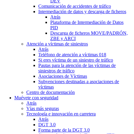
DEV
Comunicación de accidentes de tráfico
Intermediación de datos y descarga de ficheros
Atrás
Plataforma de Intermediación de Datos
PID
Descarga de ficheros MOVE/PADRÓN,
ZBE y ARCI
Atención a víctimas de siniestros
Atrás
Teléfono de atención a víctimas 018
Si eres víctima de un siniestro de tráfico
Pautas para la atención de las víctimas de
siniestros de tráfico
Asociaciones de Víctimas
Subvenciones destinadas a asociaciones de
víctimas
Centro de documentación
Muévete con seguridad
Atrás
Vías más seguras
Tecnología e innovación en carretera
Atrás
DGT 3.0
Forma parte de la DGT 3.0