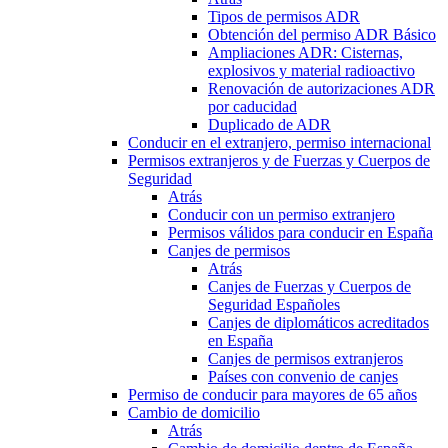
Tipos de permisos ADR
Obtención del permiso ADR Básico
Ampliaciones ADR: Cisternas,
explosivos y material radioactivo
Renovación de autorizaciones ADR
por caducidad
Duplicado de ADR
Conducir en el extranjero, permiso internacional
Permisos extranjeros y de Fuerzas y Cuerpos de
Seguridad
Atrás
Conducir con un permiso extranjero
Permisos válidos para conducir en España
Canjes de permisos
Atrás
Canjes de Fuerzas y Cuerpos de
Seguridad Españoles
Canjes de diplomáticos acreditados
en España
Canjes de permisos extranjeros
Países con convenio de canjes
Permiso de conducir para mayores de 65 años
Cambio de domicilio
Atrás