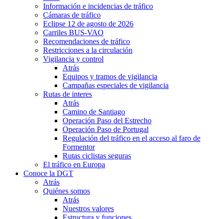
Información e incidencias de tráfico
Cámaras de tráfico
Eclipse 12 de agosto de 2026
Carriles BUS-VAO
Recomendaciones de tráfico
Restricciones a la circulación
Vigilancia y control
Atrás
Equipos y tramos de vigilancia
Campañas especiales de vigilancia
Rutas de interes
Atrás
Camino de Santiago
Operación Paso del Estrecho
Operación Paso de Portugal
Regulación del tráfico en el acceso al faro de
Formentor
Rutas ciclistas seguras
El tráfico en Europa
Conoce la DGT
Atrás
Quiénes somos
Atrás
Nuestros valores
Estructura y funciones