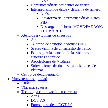
DEV
Comunicación de accidentes de tráfico
Intermediación de datos y descarga de ficheros
Atrás
Plataforma de Intermediación de Datos
PID
Descarga de ficheros MOVE/PADRÓN,
ZBE y ARCI
Atención a víctimas de siniestros
Atrás
Teléfono de atención a víctimas 018
Si eres víctima de un siniestro de tráfico
Pautas para la atención de las víctimas de
siniestros de tráfico
Asociaciones de Víctimas
Subvenciones destinadas a asociaciones de
víctimas
Centro de documentación
Muévete con seguridad
Atrás
Vías más seguras
Tecnología e innovación en carretera
Atrás
DGT 3.0
Forma parte de la DGT 3.0