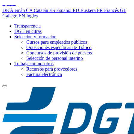
--
------
DE
Alemán
CA
Catalán
ES
Español
EU
Euskera
FR
Francés
GL
Gallego
EN
Inglés
Transparencia
DGT en cifras
Selección y formación
Cursos para empleados públicos
Oposiciones específicas de Tráfico
Concursos de provisión de puestos
Selección de personal interino
Trabaja con nosotros
Recursos para proveedores
Factura electrónica