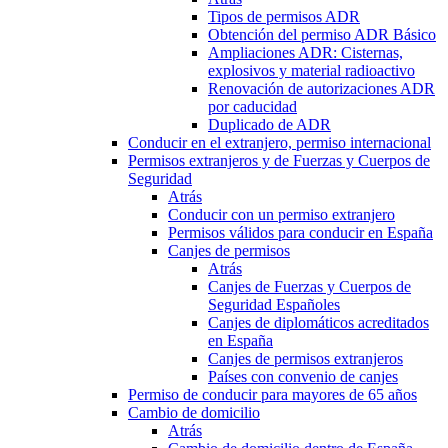
Tipos de permisos ADR
Obtención del permiso ADR Básico
Ampliaciones ADR: Cisternas,
explosivos y material radioactivo
Renovación de autorizaciones ADR
por caducidad
Duplicado de ADR
Conducir en el extranjero, permiso internacional
Permisos extranjeros y de Fuerzas y Cuerpos de
Seguridad
Atrás
Conducir con un permiso extranjero
Permisos válidos para conducir en España
Canjes de permisos
Atrás
Canjes de Fuerzas y Cuerpos de
Seguridad Españoles
Canjes de diplomáticos acreditados
en España
Canjes de permisos extranjeros
Países con convenio de canjes
Permiso de conducir para mayores de 65 años
Cambio de domicilio
Atrás