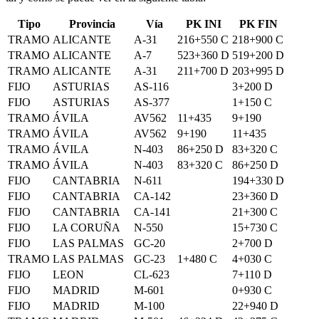
Tipo
Provincia
Vía
PK INI
PK FIN
TRAMO
ALICANTE
A-31
216+550 C
218+900 C
TRAMO
ALICANTE
A-7
523+360 D
519+200 D
TRAMO
ALICANTE
A-31
211+700 D
203+995 D
FIJO
ASTURIAS
AS-116
3+200 D
FIJO
ASTURIAS
AS-377
1+150 C
TRAMO
ÁVILA
AV562
11+435
9+190
TRAMO
ÁVILA
AV562
9+190
11+435
TRAMO
ÁVILA
N-403
86+250 D
83+320 C
TRAMO
ÁVILA
N-403
83+320 C
86+250 D
FIJO
CANTABRIA
N-611
194+330 D
FIJO
CANTABRIA
CA-142
23+360 D
FIJO
CANTABRIA
CA-141
21+300 C
FIJO
LA CORUÑA
N-550
15+730 C
FIJO
LAS PALMAS
GC-20
2+700 D
TRAMO
LAS PALMAS
GC-23
1+480 C
4+030 C
FIJO
LEON
CL-623
7+110 D
FIJO
MADRID
M-601
0+930 C
FIJO
MADRID
M-100
22+940 D