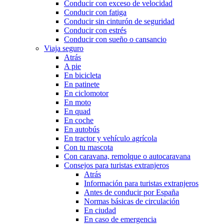
Conducir con exceso de velocidad
Conducir con fatiga
Conducir sin cinturón de seguridad
Conducir con estrés
Conducir con sueño o cansancio
Viaja seguro
Atrás
A pie
En bicicleta
En patinete
En ciclomotor
En moto
En quad
En coche
En autobús
En tractor y vehículo agrícola
Con tu mascota
Con caravana, remolque o autocaravana
Consejos para turistas extranjeros
Atrás
Información para turistas extranjeros
Antes de conducir por España
Normas básicas de circulación
En ciudad
En caso de emergencia