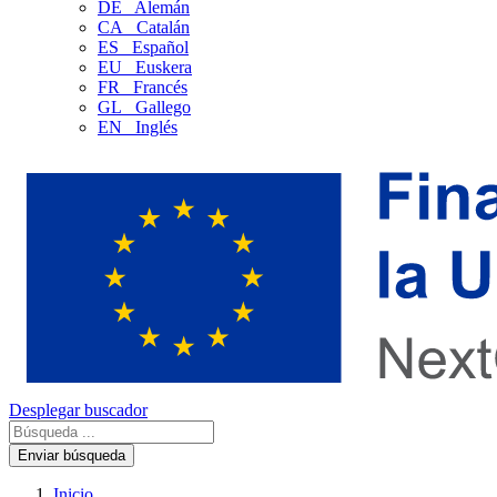
DE
Alemán
CA
Catalán
ES
Español
EU
Euskera
FR
Francés
GL
Gallego
EN
Inglés
Desplegar buscador
Enviar búsqueda
Inicio