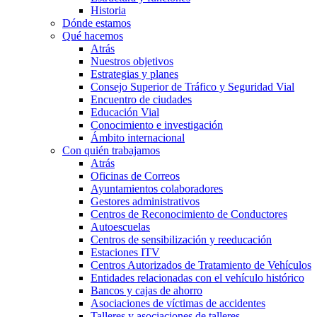
Historia
Dónde estamos
Qué hacemos
Atrás
Nuestros objetivos
Estrategias y planes
Consejo Superior de Tráfico y Seguridad Vial
Encuentro de ciudades
Educación Vial
Conocimiento e investigación
Ámbito internacional
Con quién trabajamos
Atrás
Oficinas de Correos
Ayuntamientos colaboradores
Gestores administrativos
Centros de Reconocimiento de Conductores
Autoescuelas
Centros de sensibilización y reeducación
Estaciones ITV
Centros Autorizados de Tratamiento de Vehículos
Entidades relacionadas con el vehículo histórico
Bancos y cajas de ahorro
Asociaciones de víctimas de accidentes
Talleres y asociaciones de talleres