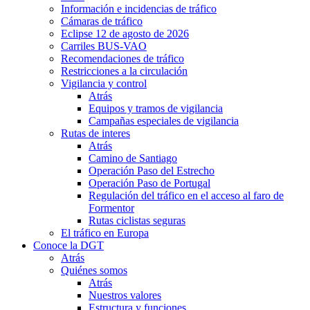
Información e incidencias de tráfico
Cámaras de tráfico
Eclipse 12 de agosto de 2026
Carriles BUS-VAO
Recomendaciones de tráfico
Restricciones a la circulación
Vigilancia y control
Atrás
Equipos y tramos de vigilancia
Campañas especiales de vigilancia
Rutas de interes
Atrás
Camino de Santiago
Operación Paso del Estrecho
Operación Paso de Portugal
Regulación del tráfico en el acceso al faro de
Formentor
Rutas ciclistas seguras
El tráfico en Europa
Conoce la DGT
Atrás
Quiénes somos
Atrás
Nuestros valores
Estructura y funciones