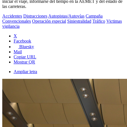
iniciar el viaje, informarse del tiempo en la AEMET y del estado de
las carreteras.
Accidentes
Distracciones
Autopistas/Autovías
Campaña
Convencionales
Operación especial
Siniestralidad
Tráfico
Victimas
vigilancia
X
Facebook
Bluesky
Mail
Copiar URL
Mostrar QR
Ampliar letra