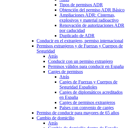
Tipos de permisos ADR
Obtención del permiso ADR Básico
Ampliaciones ADR: Cisternas,
explosivos y material radioactivo
Renovación de autorizaciones ADR
por caducidad
Duplicado de ADR
Conducir en el extranjero, permiso internacional
Permisos extranjeros y de Fuerzas y Cuerpos de
Seguridad
Atrás
Conducir con un permiso extranjero
Permisos válidos para conducir en España
Canjes de permisos
Atrás
Canjes de Fuerzas y Cuerpos de
Seguridad Españoles
Canjes de diplomáticos acreditados
en España
Canjes de permisos extranjeros
Países con convenio de canjes
Permiso de conducir para mayores de 65 años
Cambio de domicilio
Atrás