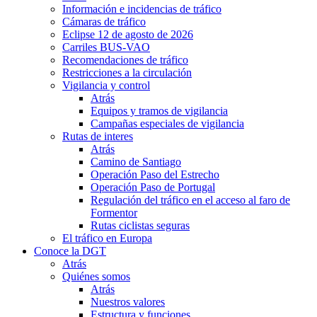
Información e incidencias de tráfico
Cámaras de tráfico
Eclipse 12 de agosto de 2026
Carriles BUS-VAO
Recomendaciones de tráfico
Restricciones a la circulación
Vigilancia y control
Atrás
Equipos y tramos de vigilancia
Campañas especiales de vigilancia
Rutas de interes
Atrás
Camino de Santiago
Operación Paso del Estrecho
Operación Paso de Portugal
Regulación del tráfico en el acceso al faro de
Formentor
Rutas ciclistas seguras
El tráfico en Europa
Conoce la DGT
Atrás
Quiénes somos
Atrás
Nuestros valores
Estructura y funciones