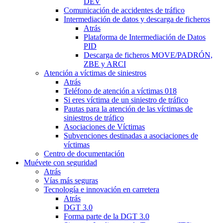
DEV
Comunicación de accidentes de tráfico
Intermediación de datos y descarga de ficheros
Atrás
Plataforma de Intermediación de Datos
PID
Descarga de ficheros MOVE/PADRÓN,
ZBE y ARCI
Atención a víctimas de siniestros
Atrás
Teléfono de atención a víctimas 018
Si eres víctima de un siniestro de tráfico
Pautas para la atención de las víctimas de
siniestros de tráfico
Asociaciones de Víctimas
Subvenciones destinadas a asociaciones de
víctimas
Centro de documentación
Muévete con seguridad
Atrás
Vías más seguras
Tecnología e innovación en carretera
Atrás
DGT 3.0
Forma parte de la DGT 3.0