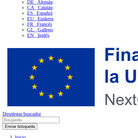
DE
Alemán
CA
Catalán
ES
Español
EU
Euskera
FR
Francés
GL
Gallego
EN
Inglés
Desplegar buscador
Enviar búsqueda
Inicio