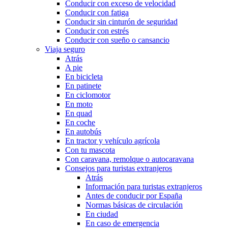
Conducir con exceso de velocidad
Conducir con fatiga
Conducir sin cinturón de seguridad
Conducir con estrés
Conducir con sueño o cansancio
Viaja seguro
Atrás
A pie
En bicicleta
En patinete
En ciclomotor
En moto
En quad
En coche
En autobús
En tractor y vehículo agrícola
Con tu mascota
Con caravana, remolque o autocaravana
Consejos para turistas extranjeros
Atrás
Información para turistas extranjeros
Antes de conducir por España
Normas básicas de circulación
En ciudad
En caso de emergencia