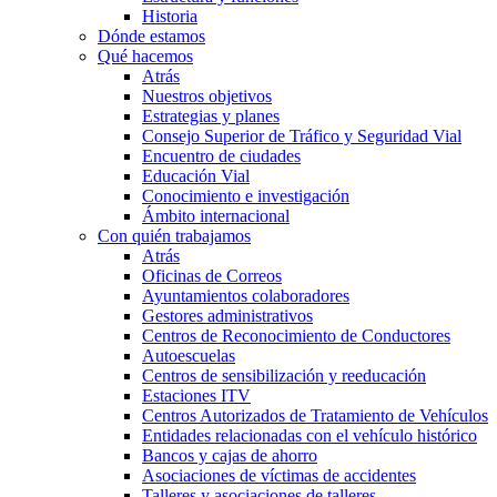
Historia
Dónde estamos
Qué hacemos
Atrás
Nuestros objetivos
Estrategias y planes
Consejo Superior de Tráfico y Seguridad Vial
Encuentro de ciudades
Educación Vial
Conocimiento e investigación
Ámbito internacional
Con quién trabajamos
Atrás
Oficinas de Correos
Ayuntamientos colaboradores
Gestores administrativos
Centros de Reconocimiento de Conductores
Autoescuelas
Centros de sensibilización y reeducación
Estaciones ITV
Centros Autorizados de Tratamiento de Vehículos
Entidades relacionadas con el vehículo histórico
Bancos y cajas de ahorro
Asociaciones de víctimas de accidentes
Talleres y asociaciones de talleres