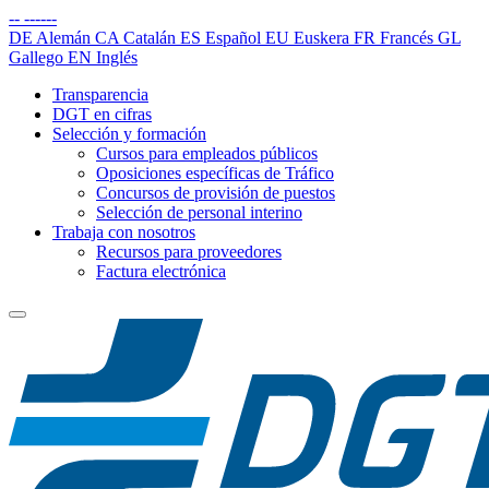
--
------
DE
Alemán
CA
Catalán
ES
Español
EU
Euskera
FR
Francés
GL
Gallego
EN
Inglés
Transparencia
DGT en cifras
Selección y formación
Cursos para empleados públicos
Oposiciones específicas de Tráfico
Concursos de provisión de puestos
Selección de personal interino
Trabaja con nosotros
Recursos para proveedores
Factura electrónica